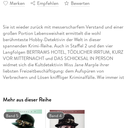
Merken
Empfehlen
Bewerten
Sie ist wieder zurück mit messerscharfem Verstand und einer
großen Portion Lebensweisheit ermittelt die wohl
berühmteste Hobby-Detektivin der Welt in dieser
spannenden Krimi-Reihe. Auch in Staffel 2 und den vier
Langfolgen BERTRAMS HOTEL, TÖDLICHER IRRTUM, KURZ
VOR MITTERNACHT und DAS SCHICKSAL IN PERSON
widmet sich die Kultdetektivin Miss Jane Marple ihrer
liebsten Freizeitbeschäftigung: dem Aufspüren von
Verbrechern und Lösen kniffliger Kriminalfälle. Wie immer ist
sie dabei der Polizei stets eine Nasenspitze voraus. Geraldine
McEwan (Robin Hood König der Diebe, Die unbarmherzigen
Schwestern, Vanity Fair Jahrmarkt der Eitelkeiten) ist in
Mehr aus dieser Reihe
Staffel 3 letztmals als Miss Marple zu sehen.
Band 5
Band 4