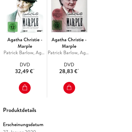
Agatha Christie -
Agatha Christie -
Marple
Marple
Patrick Barlow, Agatha Christie, Stephen Churchett, Kevin Elyot, Stewart Harcourt
Patrick Barlow, Agatha Christie, Stephen Churchett, Kevin Elyot, Stewart Harcourt
DVD
DVD
32,49 €
28,83 €
*
*
Produktdetails
Erscheinungsdatum
27. Januar 2020