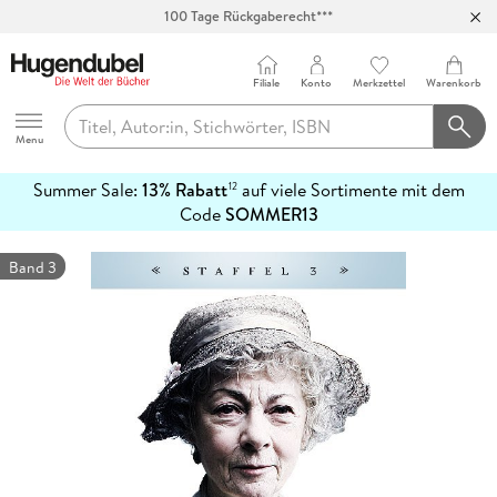
100 Tage Rückgaberecht***
Abholung in über 100 Filialen
Filiale
Konto
Merkzettel
Warenkorb
Hugendubel
Menu
Summer Sale:
13% Rabatt
auf viele Sortimente mit dem
12
mehr
Code
SOMMER13
erfahren
Band 3