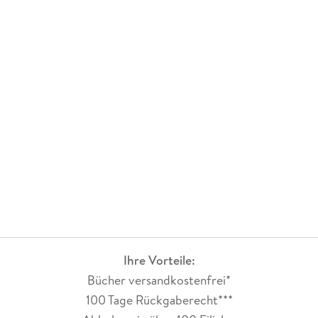
Gewicht
150 g
Größe (L/B/H)
193/139/17 mm
GTIN
4006448769697
Herstelleradresse
WVG Medien, Neumühlen 17/2.OG, 22763 Hamburg,
info@wvg.com
Ihre Vorteile:
Bücher versandkostenfrei*
100 Tage Rückgaberecht***