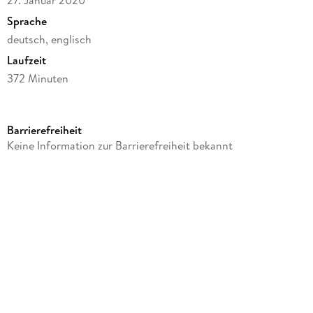
Sprache
deutsch, englisch
Laufzeit
372 Minuten
FSK-Freigabe
12
Barrierefreiheit
Reihe
Keine Information zur Barrierefreiheit bekannt
Marple, 3
Autor/Autorin
Patrick Barlow, Agatha Christie, Stephen Churchett, Kevin
Elyot, Stewart Harcourt
Kamera/Fotos von
Cinders Forshaw, Martin Fuhrer, Peter Greenhalgh, Sue
Gibson, Nigel Walters, Alan Almond, Nicholas D. Knowland,
James Welland, Larry Smith, Gavin Finney, Chris Seager,
Balazs Bolygo, Michael Snyman