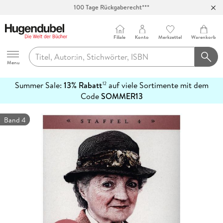
100 Tage Rückgaberecht***
Abholung in über 100 Filialen
Filiale
Konto
Merkzettel
Warenkorb
Hugendubel
Menu
Summer Sale:
13% Rabatt
auf viele Sortimente mit dem
12
mehr
Code
SOMMER13
erfahren
Band 4