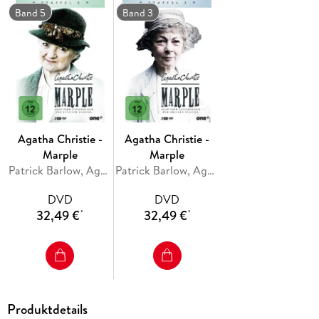
Polizei stets eine Nasenspitze voraus.
Band 5
Band 3
Agatha Christie -
Agatha Christie -
Marple
Marple
Patrick Barlow, Agatha Christie, Stephen Churchett, Kevin Elyot, Stewart Harcourt
Patrick Barlow, Agatha Christie, Stephen Churchett, Kevin Elyot, Stewart Harcourt
DVD
DVD
32,49 €
32,49 €
*
*
Produktdetails