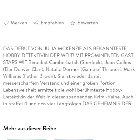
Merken
Empfehlen
Bewerten
DAS DEBUT VON JULIA MCKENZIE ALS BEKANNTESTE
HOBBY-DETEKTIVIN DER WELT! MIT PROMINENTEN GAST-
STARS WIE Benedict Cumberbatch (Sherlock), Joan Collins
(Der Denver-Clan), Natalie Dormer (Game of Thrones), Mark
Williams (Father Brown). Sie ist wieder da mit
messerscharfem Verstand und einer großen Portion
Lebensweisheit ermittelt die wohl berühmteste Hobby-
Detektivin der Welt in dieser spannenden Krimi-Reihe. Auch
in Staffel 4 und den vier Langfolgen DAS GEHEIMNIS DER
GOLDMINE, DAS STERBEN IN WYCHWOOD, FATA
MORGANA und EIN SCHRITT INS LEERE widmet sich die
Kultdetektivin Miss Jane Marple ihrer liebsten
Mehr aus dieser Reihe
Freizeitbeschäftigung: dem Aufspüren von Verbrechern und
Lösen kniffliger Kriminalfälle. Wie immer ist sie dabei der