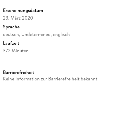
Erscheinungsdatum
23. März 2020
Sprache
deutsch, Undetermined, englisch
Laufzeit
372 Minuten
FSK-Freigabe
12
Barrierefreiheit
Reihe
Keine Information zur Barrierefreiheit bekannt
Marple, 4
Autor/Autorin
Patrick Barlow, Agatha Christie, Stephen Churchett, Kevin
Elyot, Stewart Harcourt
Kamera/Fotos von
Cinders Forshaw, Martin Fuhrer, Peter Greenhalgh, Sue
Gibson, Nigel Walters, Alan Almond, Nicholas D. Knowland,