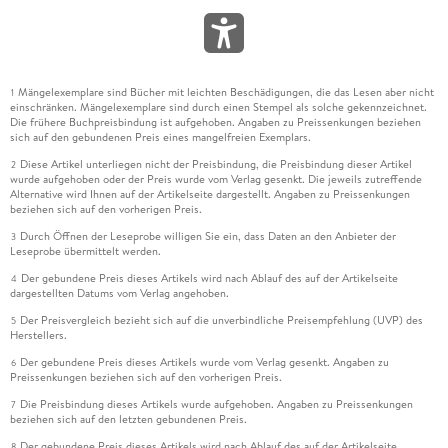
Mängelexemplare sind Bücher mit leichten Beschädigungen, die das Lesen aber nicht
1
einschränken. Mängelexemplare sind durch einen Stempel als solche gekennzeichnet.
Die frühere Buchpreisbindung ist aufgehoben. Angaben zu Preissenkungen beziehen
sich auf den gebundenen Preis eines mangelfreien Exemplars.
Diese Artikel unterliegen nicht der Preisbindung, die Preisbindung dieser Artikel
2
wurde aufgehoben oder der Preis wurde vom Verlag gesenkt. Die jeweils zutreffende
Alternative wird Ihnen auf der Artikelseite dargestellt. Angaben zu Preissenkungen
beziehen sich auf den vorherigen Preis.
Durch Öffnen der Leseprobe willigen Sie ein, dass Daten an den Anbieter der
3
Leseprobe übermittelt werden.
Der gebundene Preis dieses Artikels wird nach Ablauf des auf der Artikelseite
4
dargestellten Datums vom Verlag angehoben.
Der Preisvergleich bezieht sich auf die unverbindliche Preisempfehlung (UVP) des
5
Herstellers.
Der gebundene Preis dieses Artikels wurde vom Verlag gesenkt. Angaben zu
6
Preissenkungen beziehen sich auf den vorherigen Preis.
Die Preisbindung dieses Artikels wurde aufgehoben. Angaben zu Preissenkungen
7
beziehen sich auf den letzten gebundenen Preis.
Der gebundene Preis dieses Artikels wird nach Ablauf des auf der Artikelseite
8