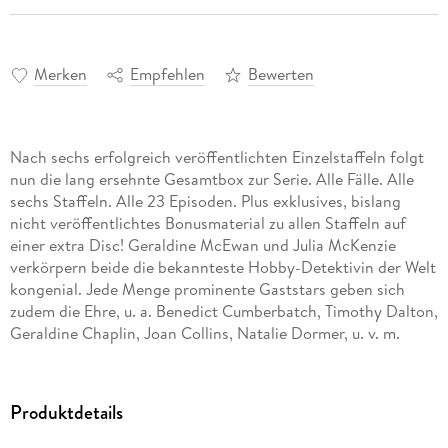
Merken
Empfehlen
Bewerten
Nach sechs erfolgreich veröffentlichten Einzelstaffeln folgt
nun die lang ersehnte Gesamtbox zur Serie. Alle Fälle. Alle
sechs Staffeln. Alle 23 Episoden. Plus exklusives, bislang
nicht veröffentlichtes Bonusmaterial zu allen Staffeln auf
einer extra Disc! Geraldine McEwan und Julia McKenzie
verkörpern beide die bekannteste Hobby-Detektivin der Welt
kongenial. Jede Menge prominente Gaststars geben sich
zudem die Ehre, u. a. Benedict Cumberbatch, Timothy Dalton,
Geraldine Chaplin, Joan Collins, Natalie Dormer, u. v. m.
Inhaltsverzeichnis
Produktdetails
- Erstmalige Veröffentlichung aller Extras (150 Min.) auf
Bonus-Disc