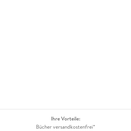
Produktart
DVD
Gewicht
478 g
Größe (L/B/H)
149/193/51 mm
GTIN
4006448770464
Herstelleradresse
WVG Medien, Neumühlen 17/2.OG, 22763 Hamburg,
info@wvg.com
Ihre Vorteile:
Bücher versandkostenfrei*