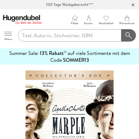
100 Tage Rückgaberecht***
Abholung in über 100 Filialen
Filiale
Konto
Merkzettel
Warenkorb
Hugendubel
Menu
Summer Sale:
13% Rabatt
auf viele Sortimente mit dem
12
mehr
Code
SOMMER13
erfahren