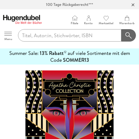
100 Tage Rückgaberecht***
Abholung in über 100 Filialen
Filiale
Konto
Merkzettel
Warenkorb
Hugendubel
Menu
Summer Sale:
13% Rabatt
auf viele Sortimente mit dem
12
mehr
Code
SOMMER13
erfahren