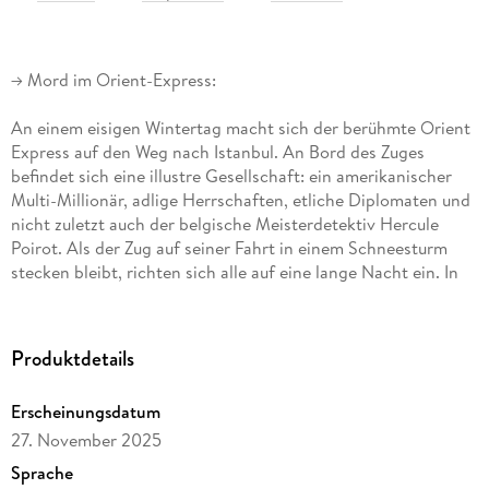
-> Mord im Orient-Express:
An einem eisigen Wintertag macht sich der berühmte Orient
Express auf den Weg nach Istanbul. An Bord des Zuges
befindet sich eine illustre Gesellschaft: ein amerikanischer
Multi-Millionär, adlige Herrschaften, etliche Diplomaten und
nicht zuletzt auch der belgische Meisterdetektiv Hercule
Poirot. Als der Zug auf seiner Fahrt in einem Schneesturm
stecken bleibt, richten sich alle auf eine lange Nacht ein. In
dieser Nacht jedoch geschieht ein grausames Verbrechen.
Am nächsten Morgen wird im Schlafwagen die Leiche des
Millionärs gefunden, erstochen mit 12 Messerstichen.
Produktdetails
Jeder der Reisenden könnte der Mörder sein. Hercule Poirot
steht vor einem seiner schwierigsten Fälle. . .
Erscheinungsdatum
27. November 2025
Sprache
-> Mord im Spiegel: