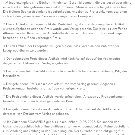
Mängelexemplare sind Bücher mit leichten Beschädigungen, die das Lesen aber nicht
1
einschränken. Mängelexemplare sind durch einen Stempel als solche gekennzeichnet.
Die frühere Buchpreisbindung ist aufgehoben. Angaben zu Preissenkungen beziehen
sich auf den gebundenen Preis eines mangelfreien Exemplars.
Diese Artikel unterliegen nicht der Preisbindung, die Preisbindung dieser Artikel
2
wurde aufgehoben oder der Preis wurde vom Verlag gesenkt. Die jeweils zutreffende
Alternative wird Ihnen auf der Artikelseite dargestellt. Angaben zu Preissenkungen
beziehen sich auf den vorherigen Preis.
Durch Öffnen der Leseprobe willigen Sie ein, dass Daten an den Anbieter der
3
Leseprobe übermittelt werden.
Der gebundene Preis dieses Artikels wird nach Ablauf des auf der Artikelseite
4
dargestellten Datums vom Verlag angehoben.
Der Preisvergleich bezieht sich auf die unverbindliche Preisempfehlung (UVP) des
5
Herstellers.
Der gebundene Preis dieses Artikels wurde vom Verlag gesenkt. Angaben zu
6
Preissenkungen beziehen sich auf den vorherigen Preis.
Die Preisbindung dieses Artikels wurde aufgehoben. Angaben zu Preissenkungen
7
beziehen sich auf den letzten gebundenen Preis.
Der gebundene Preis dieses Artikels wird nach Ablauf des auf der Artikelseite
8
dargestellten Datums vom Verlag angehoben.
Ihr Gutschein SOMMER13 gilt bis einschließlich 10.08.2026. Sie können den
12
Gutschein ausschließlich online einlösen unter www.hugendubel.de. Keine Bestellung
zur Abholung mit Zahlung in der Filiale möglich. Der Gutschein ist nicht gültig für