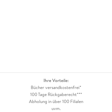
- Featurettes
Produktart
DVD's
- Making-ofs
GTIN
4020628548735
- Behind the Scenes
- Entfallene Szenen
- Fotogalerien
- Video-Essay
Ihre Vorteile:
Bücher versandkostenfrei*
100 Tage Rückgaberecht***
Abholung in über 100 Filialen
uvm.