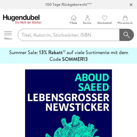
100 Tage Rückgaberecht***
Abholung in über 100 Filialen
Filiale
Konto
Merkzettel
Warenkorb
Hugendubel
Menu
Summer Sale:
13% Rabatt
auf viele Sortimente mit dem
12
mehr
Code
SOMMER13
erfahren