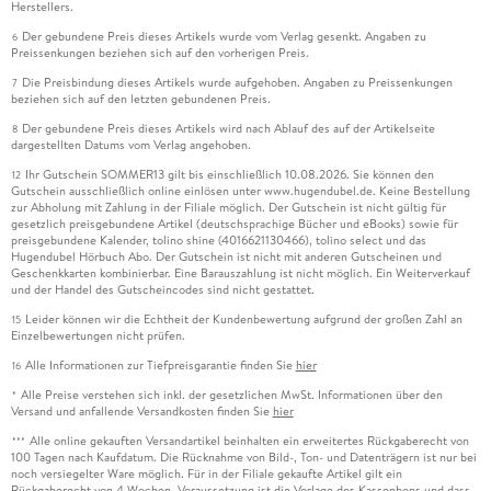
Herstellers.
Der gebundene Preis dieses Artikels wurde vom Verlag gesenkt. Angaben zu
6
Preissenkungen beziehen sich auf den vorherigen Preis.
Die Preisbindung dieses Artikels wurde aufgehoben. Angaben zu Preissenkungen
7
beziehen sich auf den letzten gebundenen Preis.
Der gebundene Preis dieses Artikels wird nach Ablauf des auf der Artikelseite
8
dargestellten Datums vom Verlag angehoben.
Ihr Gutschein SOMMER13 gilt bis einschließlich 10.08.2026. Sie können den
12
Gutschein ausschließlich online einlösen unter www.hugendubel.de. Keine Bestellung
zur Abholung mit Zahlung in der Filiale möglich. Der Gutschein ist nicht gültig für
gesetzlich preisgebundene Artikel (deutschsprachige Bücher und eBooks) sowie für
preisgebundene Kalender, tolino shine (4016621130466), tolino select und das
Hugendubel Hörbuch Abo. Der Gutschein ist nicht mit anderen Gutscheinen und
Geschenkkarten kombinierbar. Eine Barauszahlung ist nicht möglich. Ein Weiterverkauf
und der Handel des Gutscheincodes sind nicht gestattet.
Leider können wir die Echtheit der Kundenbewertung aufgrund der großen Zahl an
15
Einzelbewertungen nicht prüfen.
Alle Informationen zur Tiefpreisgarantie finden Sie
hier
16
Alle Preise verstehen sich inkl. der gesetzlichen MwSt. Informationen über den
*
Versand und anfallende Versandkosten finden Sie
hier
Alle online gekauften Versandartikel beinhalten ein erweitertes Rückgaberecht von
***
100 Tagen nach Kaufdatum. Die Rücknahme von Bild-, Ton- und Datenträgern ist nur bei
noch versiegelter Ware möglich. Für in der Filiale gekaufte Artikel gilt ein
Rückgaberecht von 4 Wochen. Voraussetzung ist die Vorlage des Kassenbons und dass