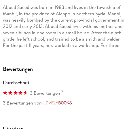
Aboud Saeed was born in 1983 and lives in the township of
Manbij, in the province of Aleppo in northern Syria. Manbij
was heavily bombed by the current provincial government in
2012 and early 2013. Aboud Saeed lives with his mother and
seven siblings in one room in a small house. After the ninth
grade, he left school, and trained to be a smith and welder.
For the past 11 years, he's worked in a workshop. For three
years he was a foreign worker in a plastic factory in Lebanon,
where he lived . . .
Bewertungen
Durchschnitt
15
3 Bewertungen
3 Bewertungen
von
LovelyBooks
Übersicht