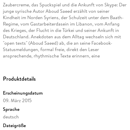
Zaubercreme, das Spuckspiel und die Ankunft von Skype: Der
junge syrische Autor Aboud Saeed erzählt von seiner
Kindheit im Norden Syriens, der Schulzeit unter dem Baath-
Regime, vom Gastarbeiterdasein im Libanon, vom Anfang
des Krieges, der Flucht in die Türkei und seiner Ankunft in
Deutschland. Anekdoten aus dem Alltag wechseln sich mit
"open texts" (Aboud Saeed) ab, die an seine Facebook-
Statusmeldungen, formal freie, direkt den Leser
ansprechende, rhythmische Texte erinnern, eine
experimentelle Mischung aus Prosa, Geschichte, Erzählung
und "Delirium", so nennt es der Autor.
Die verrückten Gestalten, die ihm begegnen und ihn
Produktdetails
beeindrucken, sind die Hauptfiguren der Szenen. Die Texte
berichten nicht auf direkte Art und Weise vom Krieg, sondern
Erscheinungsdatum
mit Hilfe der Konflikte innerhalb der eigenen vier Wände, auf
09. März 2015
der Straße, am Arbeitsplatz oder in der Schule. "Die kleinen
Nebenkriege sind Echos der großen Kriege", sagt Aboud
Sprache
Saeed.
deutsch
Aboud Saeed wurde 1983 geboren und lebt derzeit mit
Dateigröße
politischem Asyl in Berlin. Bis November 2013 lebte er in