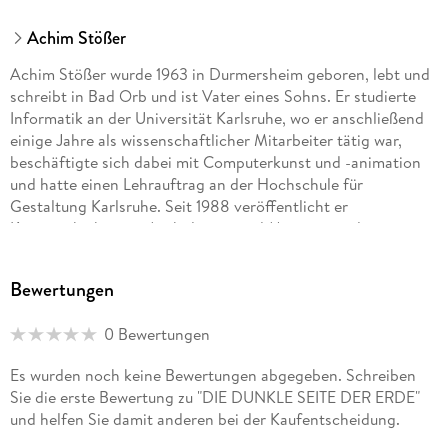
Achim Stößer
Achim Stößer wurde 1963 in Durmersheim geboren, lebt und
schreibt in Bad Orb und ist Vater eines Sohns. Er studierte
Informatik an der Universität Karlsruhe, wo er anschließend
einige Jahre als wissenschaftlicher Mitarbeiter tätig war,
beschäftigte sich dabei mit Computerkunst und -animation
und hatte einen Lehrauftrag an der Hochschule für
Gestaltung Karlsruhe. Seit 1988 veröffentlicht er
Kurzgeschichten in Anthologien und Magazinen, darunter in
einigen Bänden der Reihe »Internationale Science Fiction
Stories« Wolfgang Jeschkes (1993-1999), überwiegend aus
Bewertungen
dem Genre Science-Fiction. Als Angehöriger einer ethischen
Minderheit gründete er 1998 die Tierrechtsinitiative Maqi.
0 Bewertungen
Entsprechend sind Antispeziesismus (und damit Veganismus),
Antitheismus, Antirassismus, Antifaschismus, Antisexismus,
Es wurden noch keine Bewertungen abgegeben. Schreiben
Antimilitarismus usw. Hauptthemen seiner Erzählungen und
Sie die erste Bewertung zu "DIE DUNKLE SEITE DER ERDE"
auch seiner Cartoons. Internet: achim-stoesser. de
und helfen Sie damit anderen bei der Kaufentscheidung.