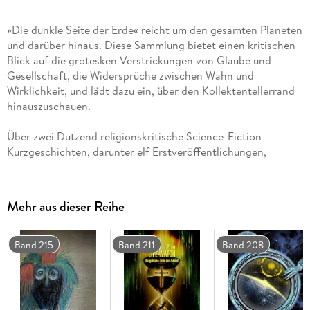
»Die dunkle Seite der Erde« reicht um den gesamten Planeten
und darüber hinaus. Diese Sammlung bietet einen kritischen
Blick auf die grotesken Verstrickungen von Glaube und
Gesellschaft, die Widersprüche zwischen Wahn und
Wirklichkeit, und lädt dazu ein, über den Kollektentellerrand
Über zwei Dutzend religionskritische Science-Fiction-
Kurzgeschichten, darunter elf Erstveröffentlichungen,
beleuchten die tiefgreifenden Auswirkungen der Religion auf
die Welt und erforschen die dunkelsten und schmutzigsten
Aspekte des Glaubens: vom Zeitreisenden, der im
Mehr aus dieser Reihe
Dreißigjährigen Krieg strandet, und Selbstmordattentaten
über Aliens, die die Erdlinge religionstypisch durch
Gehirnwäsche oder physische Gewalt bekehren wollen, und
Band 215
Band 211
Band 208
Menschen, die ihnen darin in nichts nachstehen, bis zu
subtiler Manipulation sämtlicher Bereiche der Gesellschaft