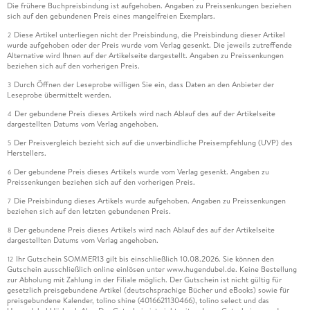
Die frühere Buchpreisbindung ist aufgehoben. Angaben zu Preissenkungen beziehen
sich auf den gebundenen Preis eines mangelfreien Exemplars.
Diese Artikel unterliegen nicht der Preisbindung, die Preisbindung dieser Artikel
2
wurde aufgehoben oder der Preis wurde vom Verlag gesenkt. Die jeweils zutreffende
Alternative wird Ihnen auf der Artikelseite dargestellt. Angaben zu Preissenkungen
beziehen sich auf den vorherigen Preis.
Durch Öffnen der Leseprobe willigen Sie ein, dass Daten an den Anbieter der
3
Leseprobe übermittelt werden.
Der gebundene Preis dieses Artikels wird nach Ablauf des auf der Artikelseite
4
dargestellten Datums vom Verlag angehoben.
Der Preisvergleich bezieht sich auf die unverbindliche Preisempfehlung (UVP) des
5
Herstellers.
Der gebundene Preis dieses Artikels wurde vom Verlag gesenkt. Angaben zu
6
Preissenkungen beziehen sich auf den vorherigen Preis.
Die Preisbindung dieses Artikels wurde aufgehoben. Angaben zu Preissenkungen
7
beziehen sich auf den letzten gebundenen Preis.
Der gebundene Preis dieses Artikels wird nach Ablauf des auf der Artikelseite
8
dargestellten Datums vom Verlag angehoben.
Ihr Gutschein SOMMER13 gilt bis einschließlich 10.08.2026. Sie können den
12
Gutschein ausschließlich online einlösen unter www.hugendubel.de. Keine Bestellung
zur Abholung mit Zahlung in der Filiale möglich. Der Gutschein ist nicht gültig für
gesetzlich preisgebundene Artikel (deutschsprachige Bücher und eBooks) sowie für
preisgebundene Kalender, tolino shine (4016621130466), tolino select und das