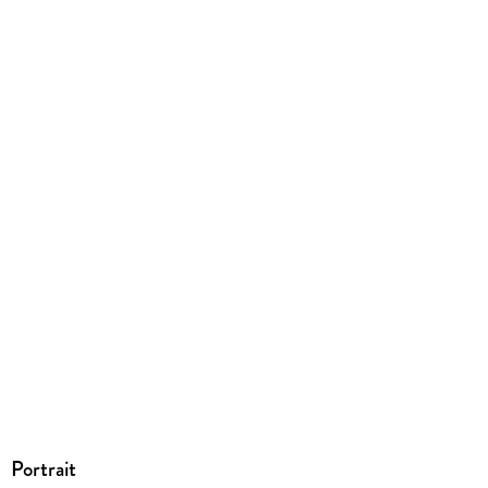
mit Wasserzeichen versehen
Family Sharing
Ja
Produktart
EBOOK
Dateiformat
EPUB
ISBN
9783957657220
Portrait