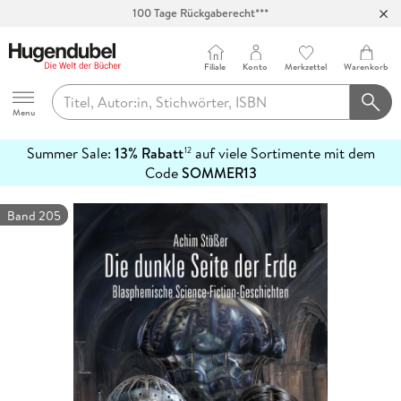
100 Tage Rückgaberecht***
Abholung in über 100 Filialen
Filiale
Konto
Merkzettel
Warenkorb
Hugendubel
Menu
Summer Sale:
13% Rabatt
auf viele Sortimente mit dem
12
mehr
Code
SOMMER13
erfahren
Band 205