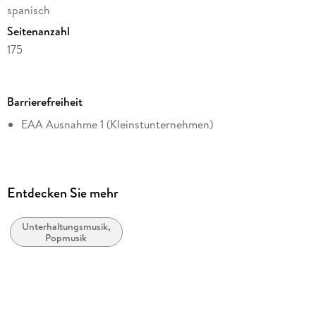
spanisch
Seitenanzahl
175
Dateigröße
7,21 MB
Barrierefreiheit
Reihe
EAA Ausnahme 1 (Kleinstunternehmen)
Breviarios, 620
Autor/Autorin
Alberto Zuckermann
Verlag/Hersteller
Entdecken Sie mehr
Fondo de Cultura Económica
Unterhaltungsmusik,
Kopierschutz
Popmusik
mit Adobe-DRM-Kopierschutz
Family Sharing
Ja
Produktart