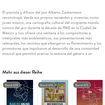
El pianista y difusor del jazz Alberto Zuckermann
reconstruye, desde sus propios recuerdos y vivencias como
joven músico, una cartografía cultural del incipiente mundo
sonoro del jazz durante la década de 1960 en la Ciudad de
México y nos ofrece una ventana a los compositores e
intérpretes más emblemáticos, sus presentaciones más
relevantes, los recintos que albergaron su florecimiento y los
promotores que impulsaron el desarrollo de una comunidad
musical que permitió acercar la esencia del género a un
público más amplio y diverso. El jazz en la Ciudad de México,
1960-1969, es también un retrato de la ciudad de aquellos
días y de su vida nocturna, así como una reconstrucción de la
Mehr aus dieser Reihe
experiencia cultural y musical desde la cual se conformó y
consolidó el jazz en México como un género destacado,
distinto de todo lo que lo precedía.
Band 619
Band 616
Band 615