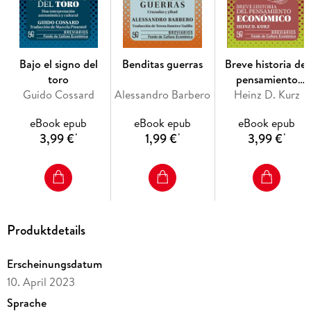
Bajo el signo del
Benditas guerras
Breve historia del
toro
pensamiento
Guido Cossard
Alessandro Barbero
Heinz D. Kurz
económico
eBook epub
eBook epub
eBook epub
3,99 €
1,99 €
3,99 €
*
*
*
Produktdetails
Erscheinungsdatum
10. April 2023
Sprache