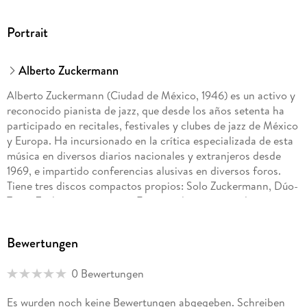
Portrait
Alberto Zuckermann
Alberto Zuckermann (Ciudad de México, 1946) es un activo y
reconocido pianista de jazz, que desde los años setenta ha
participado en recitales, festivales y clubes de jazz de México
y Europa. Ha incursionado en la crítica especializada de esta
música en diversos diarios nacionales y extranjeros desde
1969, e impartido conferencias alusivas en diversos foros.
Tiene tres discos compactos propios: Solo Zuckermann, Dúo-
Trío y Zuckermann en vivo. Es autor de cinco novelas
publicadas y del libro de investigación El jazz en el Palacio de
Bellas Artes (1962-2011), junto con Susana Ostolaza.
Bewertungen
0 Bewertungen
Es wurden noch keine Bewertungen abgegeben. Schreiben