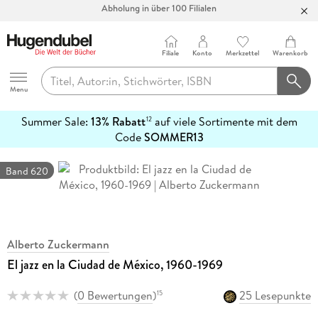
Bücher versandkostenfrei*
100 Tage Rückgaberecht***
Filiale
Konto
Merkzettel
Warenkorb
Abholung in über 100 Filialen
Hugendubel
Menu
Summer Sale:
13% Rabatt
auf viele Sortimente mit dem
12
mehr
Code
SOMMER13
erfahren
Band 620
Alberto Zuckermann
El jazz en la Ciudad de México, 1960-1969
(
0 Bewertungen
)
25 Lesepunkte
15