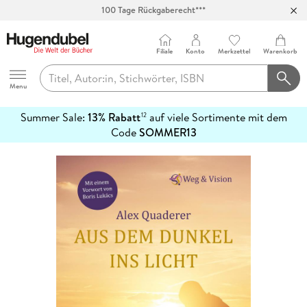
100 Tage Rückgaberecht***
Abholung in über 100 Filialen
Filiale
Konto
Merkzettel
Warenkorb
Hugendubel
Menu
Summer Sale:
13% Rabatt
auf viele Sortimente mit dem
12
mehr
Code
SOMMER13
erfahren