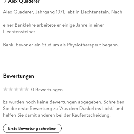
Alex Quaderer
Alex Quaderer, Jahrgang 1971, lebt in Liechtenstein. Nach
einer Banklehre arbeitete er einige Jahre in einer
Liechtensteiner
Bank, bevor er ein Studium als Physiotherapeut begann.
Er spielte begeistert Fußball und schaffte es bis in die
Liechtensteiner Nationalmannschaft. 1997 wurde er durch
Bewertungen
eine Psychose aus dem Leben gerissen und rang jahrelang
0 Bewertungen
mit seiner Krankheit.
Es wurden noch keine Bewertungen abgegeben. Schreiben
Sie die erste Bewertung zu "Aus dem Dunkel ins Licht" und
In dieser dunklen und schmerzvollen Zeit verlor er alles,
helfen Sie damit anderen bei der Kaufentscheidung.
was ihn scheinbar ausgemacht hatte. Er wurde immer wieder
Erste Bewertung schreiben