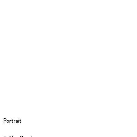
9783949282157
Portrait