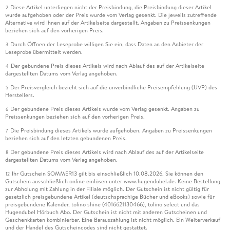
Diese Artikel unterliegen nicht der Preisbindung, die Preisbindung dieser Artikel
2
wurde aufgehoben oder der Preis wurde vom Verlag gesenkt. Die jeweils zutreffende
Alternative wird Ihnen auf der Artikelseite dargestellt. Angaben zu Preissenkungen
beziehen sich auf den vorherigen Preis.
Durch Öffnen der Leseprobe willigen Sie ein, dass Daten an den Anbieter der
3
Leseprobe übermittelt werden.
Der gebundene Preis dieses Artikels wird nach Ablauf des auf der Artikelseite
4
dargestellten Datums vom Verlag angehoben.
Der Preisvergleich bezieht sich auf die unverbindliche Preisempfehlung (UVP) des
5
Herstellers.
Der gebundene Preis dieses Artikels wurde vom Verlag gesenkt. Angaben zu
6
Preissenkungen beziehen sich auf den vorherigen Preis.
Die Preisbindung dieses Artikels wurde aufgehoben. Angaben zu Preissenkungen
7
beziehen sich auf den letzten gebundenen Preis.
Der gebundene Preis dieses Artikels wird nach Ablauf des auf der Artikelseite
8
dargestellten Datums vom Verlag angehoben.
Ihr Gutschein SOMMER13 gilt bis einschließlich 10.08.2026. Sie können den
12
Gutschein ausschließlich online einlösen unter www.hugendubel.de. Keine Bestellung
zur Abholung mit Zahlung in der Filiale möglich. Der Gutschein ist nicht gültig für
gesetzlich preisgebundene Artikel (deutschsprachige Bücher und eBooks) sowie für
preisgebundene Kalender, tolino shine (4016621130466), tolino select und das
Hugendubel Hörbuch Abo. Der Gutschein ist nicht mit anderen Gutscheinen und
Geschenkkarten kombinierbar. Eine Barauszahlung ist nicht möglich. Ein Weiterverkauf
und der Handel des Gutscheincodes sind nicht gestattet.