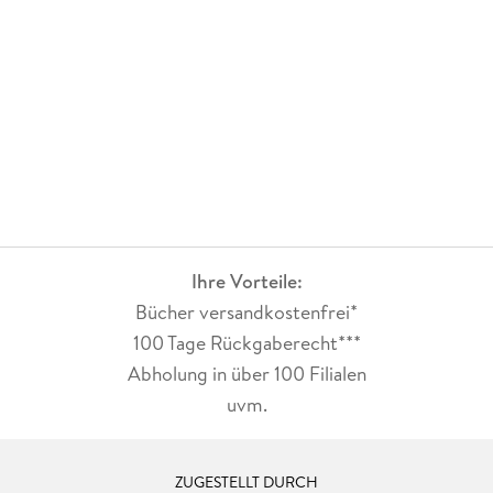
und Gefühlen in ihrer inneren Welt entdecken, werden
sie zu ihrer Seele mit ihrer unendlich guten Kraft geführt. Es
geht darum, etwas zu entdecken, was immer schon da war,
und es als unser ureigenes Sein zu begreifen.
Ihre Vorteile:
Bücher versandkostenfrei*
100 Tage Rückgaberecht***
Abholung in über 100 Filialen
uvm.
ZUGESTELLT DURCH