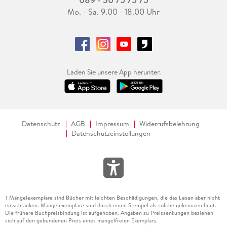
Mo. - Sa. 9.00 - 18.00 Uhr
Laden Sie unsere App herunter.
Datenschutz
AGB
Impressum
Widerrufsbelehrung
Datenschutzeinstellungen
Mängelexemplare sind Bücher mit leichten Beschädigungen, die das Lesen aber nicht
1
einschränken. Mängelexemplare sind durch einen Stempel als solche gekennzeichnet.
Die frühere Buchpreisbindung ist aufgehoben. Angaben zu Preissenkungen beziehen
sich auf den gebundenen Preis eines mangelfreien Exemplars.