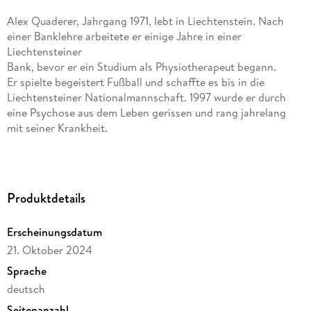
Alex Quaderer, Jahrgang 1971, lebt in Liechtenstein. Nach
einer Banklehre arbeitete er einige Jahre in einer
Liechtensteiner
Bank, bevor er ein Studium als Physiotherapeut begann.
Er spielte begeistert Fußball und schaffte es bis in die
Liechtensteiner Nationalmannschaft. 1997 wurde er durch
eine Psychose aus dem Leben gerissen und rang jahrelang
mit seiner Krankheit.
In dieser dunklen und schmerzvollen Zeit verlor er alles,
was ihn scheinbar ausgemacht hatte. Er wurde immer wieder
an Grenzen geführt, an denen er fast zerbrochen wäre. Erst
Produktdetails
durch den Kontakt zu seiner Seele, die ihn fortan auf seinem
Weg führte, konnte er diese existenziellen
Erscheinungsdatum
Herausforderungen
21. Oktober 2024
überwinden. Sie lehrte ihn, an nichts festzuhalten außer an
ihr. Auf diese Weise fand er auf einmal ganz andere
Sprache
Antworten
deutsch
und Erkenntnisse, als er bis dahin gekannt hatte.
Seitenanzahl