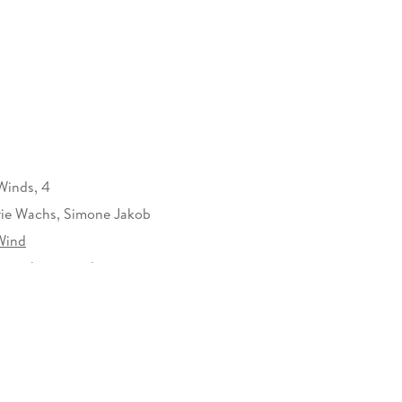
Winds, 4
ie Wachs, Simone Jakob
Wind
rzeichen versehen
861203