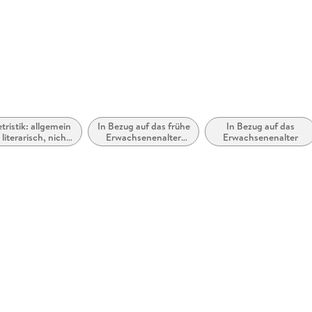
etristik: allgemein
In Bezug auf das frühe
In Bezug auf das
literarisch, nicht
Erwachsenenalter
Erwachsenenalter
nach Genre
(New Adult)