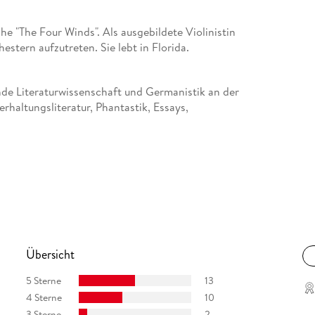
he "The Four Winds". Als ausgebildete Violinistin
hestern aufzutreten. Sie lebt in Florida.
e Literaturwissenschaft und Germanistik an der
erhaltungsliteratur, Phantastik, Essays,
f studiert und übersetzt Bücher aus dem
holls, Philip Kerr, Yvonne Adhiambo Owuor, Dani
rbeitet in Mülheim an der Ruhr.
Übersicht
5 Sterne
13
4 Sterne
10
3 Sterne
2