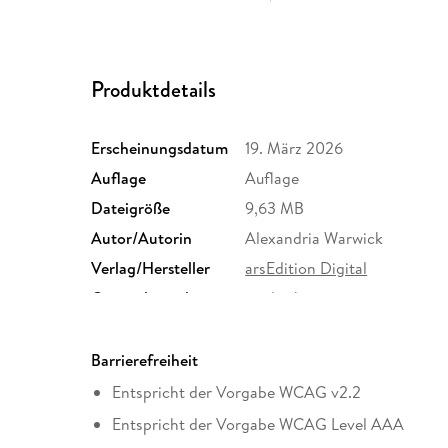
Produktdetails
Erscheinungsdatum
19. März 2026
Auflage
Auflage
Dateigröße
9,63 MB
Autor/Autorin
Alexandria Warwick
Verlag/Hersteller
arsEdition Digital
Originalsprache
englisch
Family Sharing
Ja
Dateiformat
EPUB
Barrierefreiheit
Entspricht der Vorgabe WCAG v2.2
Entspricht der Vorgabe WCAG Level AAA