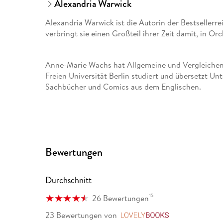
Alexandria Warwick
Alexandria Warwick ist die Autorin der Bestsellerrei
verbringt sie einen Großteil ihrer Zeit damit, in Orc
Anne-Marie Wachs hat Allgemeine und Vergleichend
Freien Universität Berlin studiert und übersetzt Unt
Sachbücher und Comics aus dem Englischen.
Simone Jakob hat Literaturübersetzen in Düsseldor
Englischen und Französischen, u. a. von David Nic
Atkins, Sefi Atta und Jennifer Saint. Sie lebt und a
Bewertungen
Durchschnitt
15
26 Bewertungen
23 Bewertungen
von
LovelyBooks