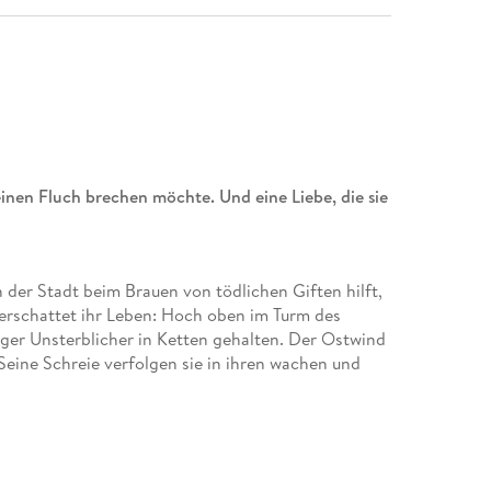
einen Fluch brechen möchte. Und eine Liebe, die sie
 der Stadt beim Brauen von tödlichen Giften hilft,
berschattet ihr Leben: Hoch oben im Turm des
iger Unsterblicher in Ketten gehalten. Der Ostwind
Seine Schreie verfolgen sie in ihren wachen und
eien, scheitert, findet sie sich plötzlich als
 und den Fluch seiner Brüder zu brechen, braucht
ige, die ihm helfen kann. Um ihre Freiheit zu
und zunehmend merkt sie, dass ihre Gefühle für
s nach Hause zurückkehren will, muss sie den Gott,