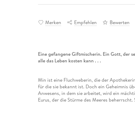
Merken
Empfehlen
Bewerten
Eine gefangene Giftmischerin. Ein Gott, der s
alle das Leben kosten kann . . .
Min ist eine Fluchweberin, die der Apothekerin
für die sie bekannt ist. Doch ein Geheimnis ü
Anwesens, in dem sie arbeitet, wird ein mächt
Eurus, der die Stürme des Meeres beherrscht. 
träumenden Stunden. Als ihr Versuch, ihn zu befr
Gefangene in seinen Händen wieder. Um seinen
Eurus ein tödliches Gift - und Min ist die Einz
erlangen, muss Min Eurus' Handel zustimmen, 
den Ostwind tiefergehen. Doch wenn sie jemal