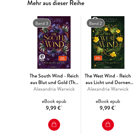
Mehr aus dieser Reihe
Band 3
Band 2
The South Wind - Reich
The West Wind - Reich
aus Blut und Gold (The
aus Licht und Dornen
Alexandria Warwick
Four Winds 3)
Alexandria Warwick
(The Four Winds 2)
eBook epub
eBook epub
9,99 €
9,99 €
*
*