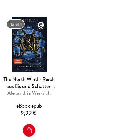
den sie liebt, verraten . . .
Band 1
Episch, spicy und absolut magisch - eine ate
"Rapunzel"
sowie dem Mythos von Eros und Psyche. Auch e
The North Wind - Reich
aus Eis und Schatten
Alexandria Warwick
(The Four Winds 1)
eBook epub
9,99 €
*