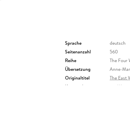
Sprache
deutsch
Seitenanzahl
560
Reihe
The Four 
Übersetzung
Anne-Mar
Originaltitel
The East 
Kopierschutz
mit Wasse
Produktart
EBOOK
ISBN
9783845