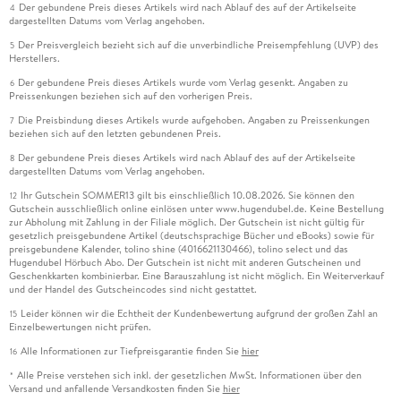
Der gebundene Preis dieses Artikels wird nach Ablauf des auf der Artikelseite
4
dargestellten Datums vom Verlag angehoben.
Der Preisvergleich bezieht sich auf die unverbindliche Preisempfehlung (UVP) des
5
Herstellers.
Der gebundene Preis dieses Artikels wurde vom Verlag gesenkt. Angaben zu
6
Preissenkungen beziehen sich auf den vorherigen Preis.
Die Preisbindung dieses Artikels wurde aufgehoben. Angaben zu Preissenkungen
7
beziehen sich auf den letzten gebundenen Preis.
Der gebundene Preis dieses Artikels wird nach Ablauf des auf der Artikelseite
8
dargestellten Datums vom Verlag angehoben.
Ihr Gutschein SOMMER13 gilt bis einschließlich 10.08.2026. Sie können den
12
Gutschein ausschließlich online einlösen unter www.hugendubel.de. Keine Bestellung
zur Abholung mit Zahlung in der Filiale möglich. Der Gutschein ist nicht gültig für
gesetzlich preisgebundene Artikel (deutschsprachige Bücher und eBooks) sowie für
preisgebundene Kalender, tolino shine (4016621130466), tolino select und das
Hugendubel Hörbuch Abo. Der Gutschein ist nicht mit anderen Gutscheinen und
Geschenkkarten kombinierbar. Eine Barauszahlung ist nicht möglich. Ein Weiterverkauf
und der Handel des Gutscheincodes sind nicht gestattet.
Leider können wir die Echtheit der Kundenbewertung aufgrund der großen Zahl an
15
Einzelbewertungen nicht prüfen.
Alle Informationen zur Tiefpreisgarantie finden Sie
hier
16
Alle Preise verstehen sich inkl. der gesetzlichen MwSt. Informationen über den
*
Versand und anfallende Versandkosten finden Sie
hier