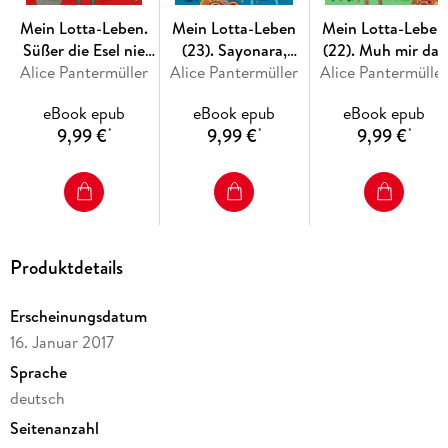
Mein Lotta-Leben.
Mein Lotta-Leben
Mein Lotta-Leben
Süßer die Esel nie
(23). Sayonara,
(22). Muh mir das
Alice Pantermüller
singen
Alice Pantermüller
Capybara!
Alice Pantermülle
Lied von der Kuh
eBook epub
eBook epub
eBook epub
9,99 €
9,99 €
9,99 €
*
*
*
Produktdetails
Erscheinungsdatum
16. Januar 2017
Sprache
deutsch
Seitenanzahl