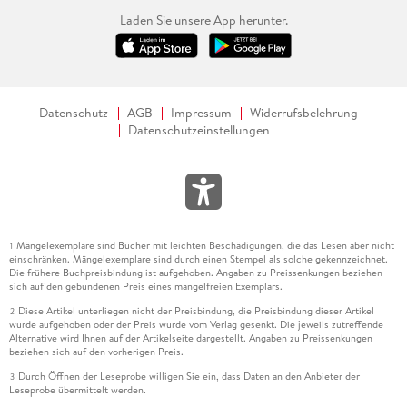
Laden Sie unsere App herunter.
Datenschutz
AGB
Impressum
Widerrufsbelehrung
Datenschutzeinstellungen
Mängelexemplare sind Bücher mit leichten Beschädigungen, die das Lesen aber nicht
1
einschränken. Mängelexemplare sind durch einen Stempel als solche gekennzeichnet.
Die frühere Buchpreisbindung ist aufgehoben. Angaben zu Preissenkungen beziehen
sich auf den gebundenen Preis eines mangelfreien Exemplars.
Diese Artikel unterliegen nicht der Preisbindung, die Preisbindung dieser Artikel
2
wurde aufgehoben oder der Preis wurde vom Verlag gesenkt. Die jeweils zutreffende
Alternative wird Ihnen auf der Artikelseite dargestellt. Angaben zu Preissenkungen
beziehen sich auf den vorherigen Preis.
Durch Öffnen der Leseprobe willigen Sie ein, dass Daten an den Anbieter der
3
Leseprobe übermittelt werden.