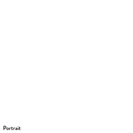
EBOOK
Dateiformat
EPUB
ISBN
9783401806686
Portrait