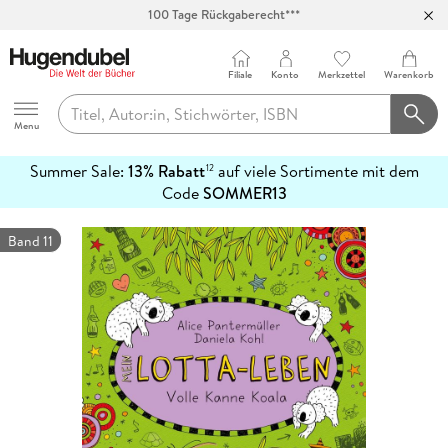
100 Tage Rückgaberecht***
Abholung in über 100 Filialen
Filiale
Konto
Merkzettel
Warenkorb
Hugendubel
Menu
Summer Sale:
13% Rabatt
auf viele Sortimente mit dem
12
mehr
Code
SOMMER13
erfahren
Band 11