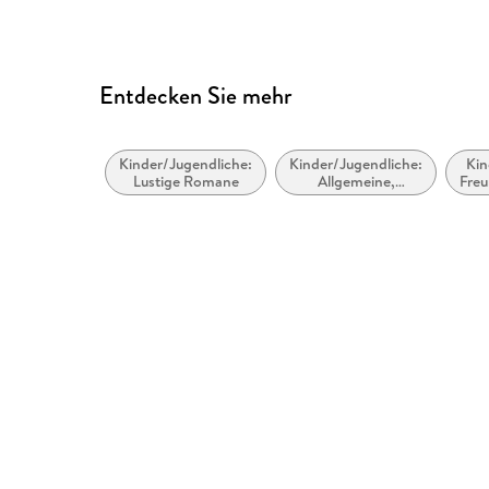
Entdecken Sie mehr
Kinder/Jugendliche:
Kinder/Jugendliche:
Kin
Lustige Romane
Allgemeine,
Freu
moderne und
zeitgenössische
Belletristik