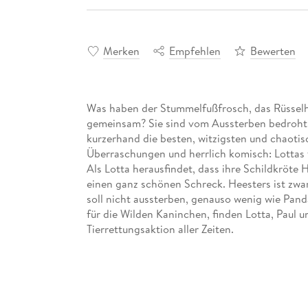
Merken
Empfehlen
Bewerten
Was haben der Stummelfußfrosch, das Rüsselh
gemeinsam? Sie sind vom Aussterben bedroht! 
kurzerhand die besten, witzigsten und chaotisc
Überraschungen und herrlich komisch: Lottas 
Als Lotta herausfindet, dass ihre Schildkröte 
einen ganz schönen Schreck. Heesters ist zwar 
soll nicht aussterben, genauso wenig wie Panda
für die Wilden Kaninchen, finden Lotta, Paul u
Tierrettungsaktion aller Zeiten.
Weitere Infos unter mein-lotta-leben. de
In der Reihe "Mein Lotta-Leben" sind bisher er