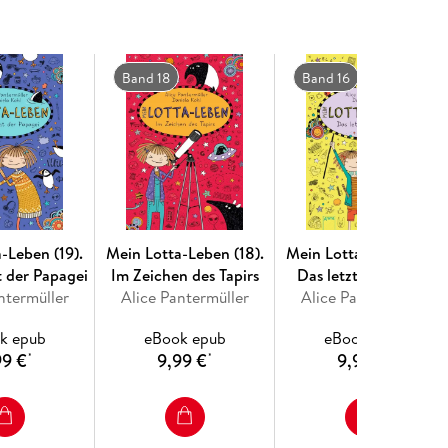
? (2)
Band 18
Band 16
(3)
t! (5)
lche! (6)
-Leben (19).
Mein Lotta-Leben (18).
Mein Lotta-Leben (16).
t der Papagei
Im Zeichen des Tapirs
Das letzte Eichhorn
embär (7)
ntermüller
Alice Pantermüller
Alice Pantermüller
k epub
eBook epub
eBook epub
99 €
9,99 €
9,99 €
*
*
*
(9)
)