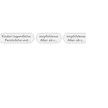
Kinder/Jugendliche:
empfohlenes
empfohlenes
Persönliche und
Alter: ab ca.
Alter: ab ca.
soziale Themen:
9 Jahre
8 Jahre
Freunde und
Freundschaft