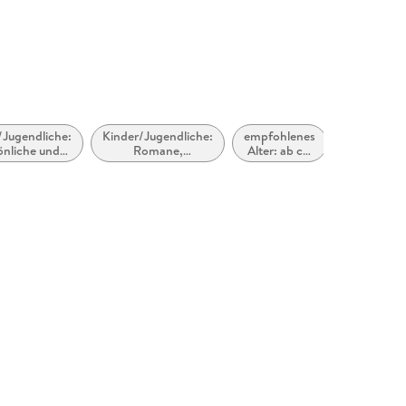
/Jugendliche:
Kinder/Jugendliche:
empfohlenes
empfohlen
önliche und
Romane,
Alter: ab ca.
Alter: ab c
ale Themen:
Erzählungen,
9 Jahre
8 Jahre
eunde und
Tatsachenberichte
undschaft