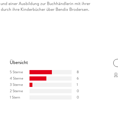
und einer Ausbildung zur Buchhändlerin mit ihrer
e durch ihre Kinderbücher über Bendix Brodersen.
Übersicht
5 Sterne
8
4 Sterne
6
3 Sterne
1
2 Sterne
0
1 Stern
0