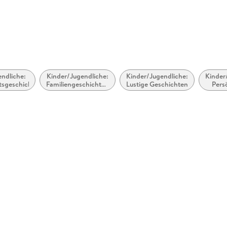
ndliche:
Kinder/Jugendliche:
Kinder/Jugendliche:
Kinder
tsgeschichten
Familiengeschichten
Lustige Geschichten
Pers
/Geschichten übers
sozi
Zuhause
Fr
Fre