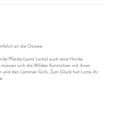
enfahrt an die Ostsee.
erde Pferde (samt Lama) auch eine Horde
n, müssen sich die Wilden Kaninchen mit ihren
 und den Lämmer-Girls. Zum Glück hat Lotta ihr
e.
schienen:
? (2)