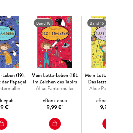
(3)
Band 18
Band 16
t! (5)
lche! (6)
embär (7)
-Leben (19).
Mein Lotta-Leben (18).
Mein Lotta-Leben (16).
t der Papagei
Im Zeichen des Tapirs
Das letzte Eichhorn
ntermüller
Alice Pantermüller
Alice Pantermüller
(9)
k epub
eBook epub
eBook epub
)
99 €
9,99 €
9,99 €
*
*
*
r (12)