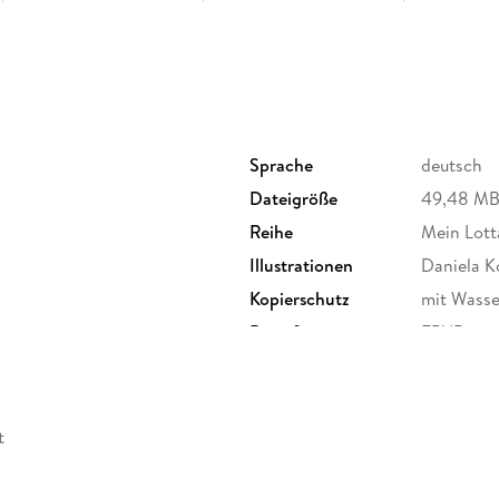
Mein Lotta-Leben. Wenn die Frösche zweimal 
Mein Lotta-Leben. Da lachen ja die Hunde! (14
Mein Lotta-Leben. Wer den Wal hat (15)
Sprache
deutsch
Mein Lotta-Leben. Das letzte Eichhorn (16)
Dateigröße
49,48 M
Mein Lotta-Leben. Je Otter, desto flotter (17)
Reihe
Mein Lott
Illustrationen
Daniela K
Mein Lotta-Leben. Im Zeichen des Tapir (18)
Kopierschutz
mit Wasse
Mein Lotta-Leben. Alles Bingo mit Flamingo (
Dateiformat
EPUB
t