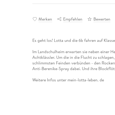
Merken
Empfehlen
Bewerten
Es geht los! Lotta und die 6b fahren auf Klass
Im Landschulheim erwarten sie neben einer H
Achtklässler. Um die in die Flucht zu schlage
schlimmsten Feinden verbünden - den Rockern
Anti-Berenike-Spray dabei. Und ihre Blockflöt
Weitere Infos unter mein-lotta-leben. de
In der Reihe "Mein Lotta-Leben" sind bisher er
Mein Lotta-Leben. Alles voller Kaninchen (1)
Mein Lotta-Leben. Wie belämmert ist das denn