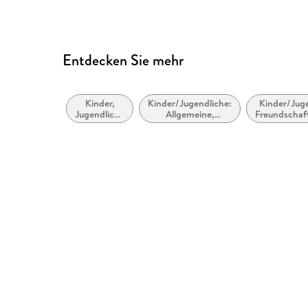
Entdecken Sie mehr
Kinder,
Kinder/Jugendliche:
Kinder/Juge
Jugendliche
Allgemeine,
Freundschaf
und Bildung
moderne und
zeitgenössische
Belletristik