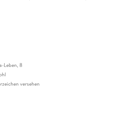
quaken (13)
)
B
a-Leben, 8
ohl
rzeichen versehen
Das Buch zum Film)