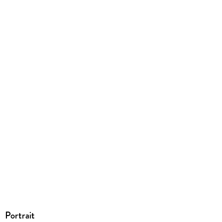
EBOOK
Dateiformat
EPUB
ISBN
9783401807553
Portrait