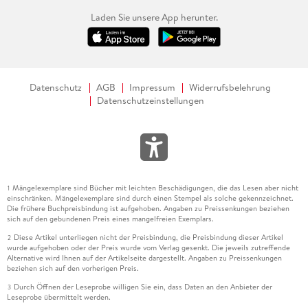
Laden Sie unsere App herunter.
Datenschutz
AGB
Impressum
Widerrufsbelehrung
Datenschutzeinstellungen
Mängelexemplare sind Bücher mit leichten Beschädigungen, die das Lesen aber nicht
1
einschränken. Mängelexemplare sind durch einen Stempel als solche gekennzeichnet.
Die frühere Buchpreisbindung ist aufgehoben. Angaben zu Preissenkungen beziehen
sich auf den gebundenen Preis eines mangelfreien Exemplars.
Diese Artikel unterliegen nicht der Preisbindung, die Preisbindung dieser Artikel
2
wurde aufgehoben oder der Preis wurde vom Verlag gesenkt. Die jeweils zutreffende
Alternative wird Ihnen auf der Artikelseite dargestellt. Angaben zu Preissenkungen
beziehen sich auf den vorherigen Preis.
Durch Öffnen der Leseprobe willigen Sie ein, dass Daten an den Anbieter der
3
Leseprobe übermittelt werden.