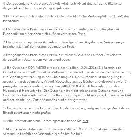
Der gebundene Preis dieses Artikels wird nach Ablauf des auf der Artikelseite
4
dargestellten Datums vom Verlag angehoben.
Der Preisvergleich bezieht sich auf die unverbindliche Preisempfehlung (UVP) des
5
Herstellers.
Der gebundene Preis dieses Artikels wurde vom Verlag gesenkt. Angaben zu
6
Preissenkungen beziehen sich auf den vorherigen Preis.
Die Preisbindung dieses Artikels wurde aufgehoben. Angaben zu Preissenkungen
7
beziehen sich auf den letzten gebundenen Preis.
Der gebundene Preis dieses Artikels wird nach Ablauf des auf der Artikelseite
8
dargestellten Datums vom Verlag angehoben.
Ihr Gutschein SOMMER13 gilt bis einschließlich 10.08.2026. Sie können den
12
Gutschein ausschließlich online einlösen unter www.hugendubel.de. Keine Bestellung
zur Abholung mit Zahlung in der Filiale möglich. Der Gutschein ist nicht gültig für
gesetzlich preisgebundene Artikel (deutschsprachige Bücher und eBooks) sowie für
preisgebundene Kalender, tolino shine (4016621130466), tolino select und das
Hugendubel Hörbuch Abo. Der Gutschein ist nicht mit anderen Gutscheinen und
Geschenkkarten kombinierbar. Eine Barauszahlung ist nicht möglich. Ein Weiterverkauf
und der Handel des Gutscheincodes sind nicht gestattet.
Leider können wir die Echtheit der Kundenbewertung aufgrund der großen Zahl an
15
Einzelbewertungen nicht prüfen.
Alle Informationen zur Tiefpreisgarantie finden Sie
hier
16
Alle Preise verstehen sich inkl. der gesetzlichen MwSt. Informationen über den
*
Versand und anfallende Versandkosten finden Sie
hier