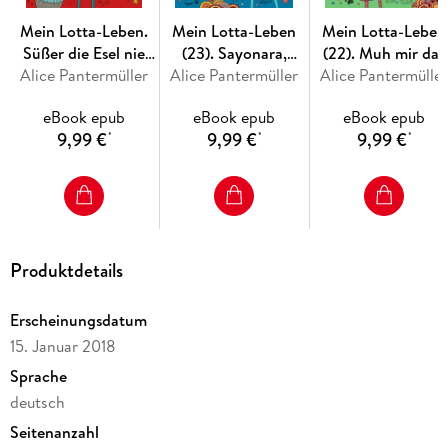
Mein Lotta-Leben. Daher weht der Hase! (4)
Mein Lotta-Leben.
Mein Lotta-Leben
Mein Lotta-Leben
Süßer die Esel nie
(23). Sayonara,
(22). Muh mir das
Mein Lotta-Leben. Ich glaub, meine Kröte pfeift! (5)
Alice Pantermüller
singen
Alice Pantermüller
Capybara!
Alice Pantermülle
Lied von der Kuh
Mein Lotta-Leben. Den Letzten knutschen die Elche! (6)
eBook epub
eBook epub
eBook epub
9,99 €
9,99 €
9,99 €
*
*
*
Mein Lotta-Leben. Und täglich grüßt der Camembär (7)
Mein Lotta-Leben. Kein Drama ohne Lama (8)
Mein Lotta-Leben. Das reinste Katzentheater (9)
Produktdetails
Mein Lotta-Leben. Der Schuh des Känguru (10)
Erscheinungsdatum
Mein Lotta-Leben. Volle Kanne Koala (11)
15. Januar 2018
Sprache
Mein Lotta-Leben. Eine Natter macht die Flatter (12)
deutsch
Mein Lotta-Leben. Wenn die Frösche zweimal quaken (13)
Seitenanzahl