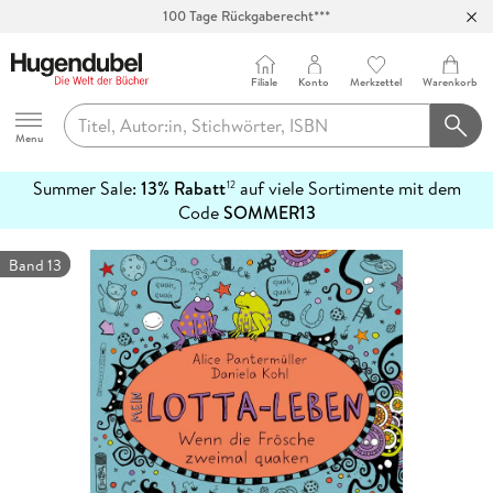
100 Tage Rückgaberecht***
Abholung in über 100 Filialen
Filiale
Konto
Merkzettel
Warenkorb
Hugendubel
Menu
Summer Sale:
13% Rabatt
auf viele Sortimente mit dem
12
mehr
Code
SOMMER13
erfahren
Band 13