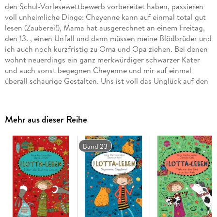
den Schul-Vorlesewettbewerb vorbereitet haben, passieren
voll unheimliche Dinge: Cheyenne kann auf einmal total gut
lesen (Zauberei!), Mama hat ausgerechnet an einem Freitag,
den 13. , einen Unfall und dann müssen meine Blödbrüder und
ich auch noch kurzfristig zu Oma und Opa ziehen. Bei denen
wohnt neuerdings ein ganz merkwürdiger schwarzer Kater
und auch sonst begegnen Cheyenne und mir auf einmal
überall schaurige Gestalten. Uns ist voll das Unglück auf den
Fersen! Und meine Blockflöte kann ausnahmsweise mal gar
nichts dafür . . .
Mehr aus dieser Reihe
Weitere Infos unter mein-lotta-leben. de
In der Reihe "Mein Lotta-Leben" sind bisher erschienen:
Band 23
Mein Lotta-Leben. Alles voller Kaninchen (1)
Mein Lotta-Leben. Wie belämmert ist das denn? (2)
Mein Lotta-Leben. Hier steckt der Wurm drin! (3)