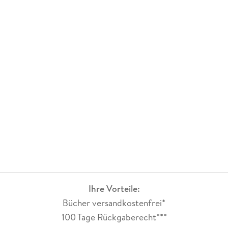
zusammen. Die Spannung ist von Anfang an gegeben und es
wird nicht langweilig. Die eigene Fantasie wird angeregt und
die verschiedenen Emotionen und Botschaften kommen gut
beim Leser an.
Ihre Vorteile:
Bücher versandkostenfrei*
100 Tage Rückgaberecht***