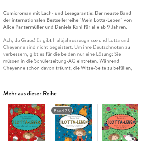
Comicroman mit Lach- und Lesegarantie: Der neuste Band
der internationalen Bestsellerreihe "Mein Lotta-Leben" von
Alice Pantermüller und Daniela Kohl für alle ab 9 Jahren.
Ach, du Graus! Es gibt Halbjahreszeugnisse und Lotta und
Cheyenne sind nicht begeistert. Um ihre Deutschnoten zu
verbessern, gibt es für die beiden nur eine Lösung: Sie
müssen in die Schülerzeitung-AG eintreten. Während
Cheyenne schon davon träumt, die Witze-Seite zu befüllen,
möchte Lotta am liebsten Artikel über Tiere schreiben.
Stattdessen sollen sie einen Lehrer interviewen. Langweilig!
Doch dann kommen Lotta und Cheyenne einer echten
Mehr aus dieser Reihe
Dealerin auf die Spur! Endlich haben sie die Chance zu
richtigem,
infestativen
Journalismus (oder wie das heißt). Blöd
nur, dass die Dealerin aussieht wie ihre Lehrerin Frau Kackert
Band 23
. . .
In gewohnter und geliebter Gestaltung der "Mein Lotta-
Leben"-Reihe: Mit hohem Illustrationsanteil zum Selbstlesen