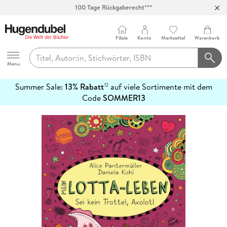
100 Tage Rückgaberecht***
Abholung in über 100 Filialen
Filiale
Konto
Merkzettel
Warenkorb
Hugendubel
Menu
Summer Sale:
13% Rabatt
auf viele Sortimente mit dem
12
mehr
Code
SOMMER13
erfahren