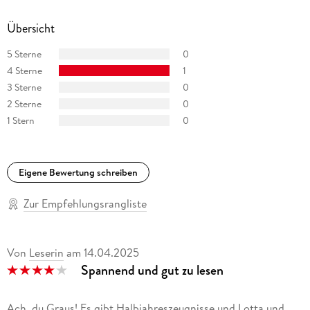
Übersicht
5 Sterne
0
4 Sterne
1
3 Sterne
0
2 Sterne
0
1 Stern
0
Eigene Bewertung schreiben
Zur Empfehlungsrangliste
Von
Leserin
am
14.04.2025
Spannend und gut zu lesen
Ach, du Graus! Es gibt Halbjahreszeugnisse und Lotta und