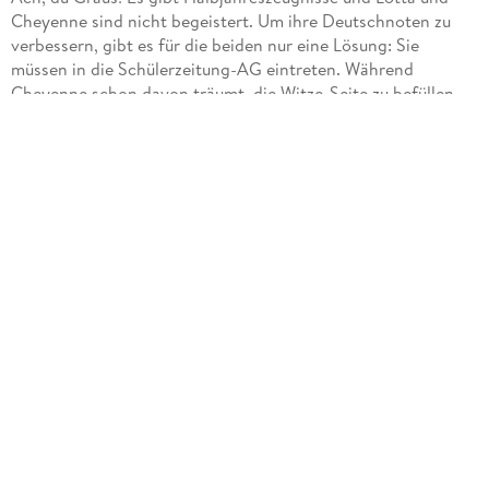
Cheyenne sind nicht begeistert. Um ihre Deutschnoten zu
verbessern, gibt es für die beiden nur eine Lösung: Sie
müssen in die Schülerzeitung-AG eintreten. Während
Cheyenne schon davon träumt, die Witze-Seite zu befüllen,
möchte Lotta am liebsten Artikel über Tiere schreiben.
Stattdessen sollen sie einen Lehrer interviewen. Langweilig!
Doch dann kommen Lotta und Cheyenne einer echten
Dealerin auf die Spur! Endlich haben sie die Chance zu
richtigem, infestativen Journalismus (oder wie das heißt).
Blöd nur, dass die Dealerin aussieht wie ihre Lehrerin Frau
Kackert (Klappentext)
Wieder ein sehr gut aufgebautes und illustriertes Buch aus
der bekannten Reihe Mein Lotta-Leben. Der Text ist sehr
aufgelockert verfasst und erinnert mich fast an einen Comic.
So werden auch Leseschwache oder Lesemuffel an die Bücher
herangeführt. Der Leseerfolg stellt sich sehr schnell ein. Die
Handlung ist verständlich und nachvollziehbar. Die
unterschiedlichen Charaktere sind vorstellbar und jeder ist
für sich einzigartig. Text und Illustrationen passen sehr gut