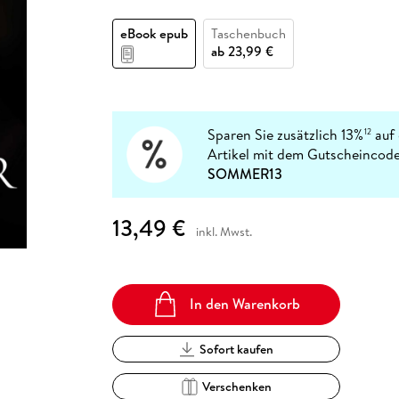
Fremdsprachige Bücher
n Lernhilfen
 Jugendbücher
eiber
Hörbuch Downloads im Bundle
cher
 Vergleich
 Puzzlezubehör
Lernen
New Adult
STABILO
Taschenbücher
eBook epub
Taschenbuch
hilfen
hriller
 Backen
er
lender
Ratgeber
ab
23,99 €
op
hriller
Romance
Sachbücher
precher:innen
Science Fiction
Sparen Sie zusätzlich 13%
auf 
12
Artikel mit dem Gutscheincode
Fremdsprachige Bücher
SOMMER13
13,49 €
inkl. Mwst.
In den Warenkorb
Sofort kaufen
Verschenken