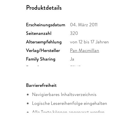
Produktdetails
Erscheinungsdatum
04. März 2011
Seitenanzahl
320
Altersempfehlung
von 12 bis 17 Jahren
Verlag/Hersteller
Pan Macmillan
Family Sharing
Ja
Dateiformat
EPUB
Barrierefreiheit
Navigierbares Inhaltsverzeichnis
Logische Lesereihenfolge eingehalten
Alle Texte können angepasst werden
Weitere Hinweise: panmac.accessibility@macmi