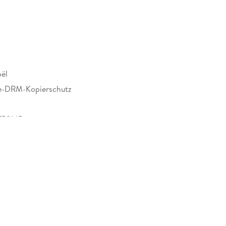
ël
e-DRM-Kopierschutz
759145