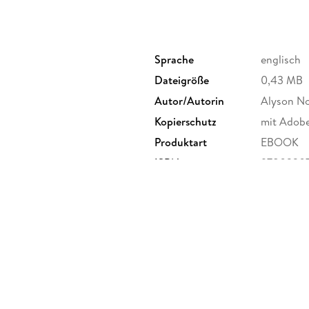
Sprache
englisch
Dateigröße
0,43 MB
Autor/Autorin
Alyson No
Kopierschutz
mit Adob
Produktart
EBOOK
ISBN
9780230
llan.com