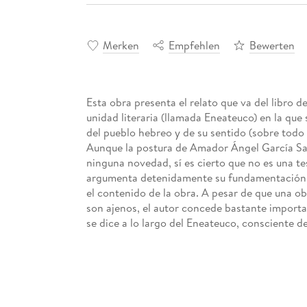
Merken
Empfehlen
Bewerten
Esta obra presenta el relato que va del libro 
unidad literaria (llamada Eneateuco) en la que s
del pueblo hebreo y de su sentido (sobre todo 
Aunque la postura de Amador Ángel García Sant
ninguna novedad, sí es cierto que no es una te
argumenta detenidamente su fundamentación, p
el contenido de la obra. A pesar de que una ob
son ajenos, el autor concede bastante importan
se dice a lo largo del Eneateuco, consciente d
más suelen interesar a los lectores.