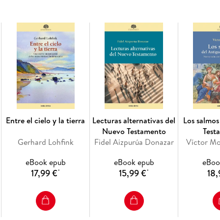
Entre el cielo y la tierra
Lecturas alternativas del
Los salmos
Nuevo Testamento
Test
Gerhard Lohfink
Fidel Aizpurúa Donazar
Víctor Mo
eBook epub
eBook epub
eBoo
17,99 €
15,99 €
18,
*
*