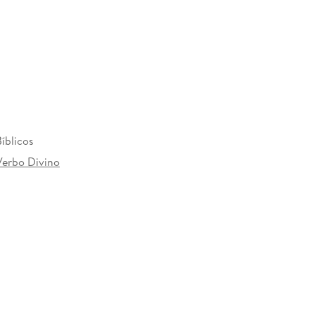
íblicos
 Verbo Divino