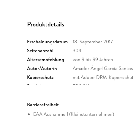
Produktdetails
Erscheinungsdatum
18. September 2017
Seitenanzahl
304
Altersempfehlung
von 9 bis 99 Jahren
Autor/Autorin
Amador Ángel García Santo
Kopierschutz
mit Adobe-DRM-Kopierschu
Produktart
EBOOK
ISBN
9788490733516
Barrierefreiheit
EAA Ausnahme 1 (Kleinstunternehmen)