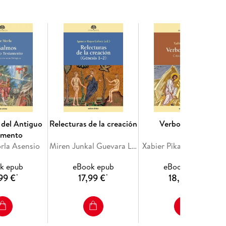
 del Antiguo
Relecturas de la creación
Verbo de Dios
amento
rla Asensio
Miren Junkal Guevara Llaguno, Enrique Gómez García, Fernando Rivas Rebaque, Ignacio Rojas Gálvez, María Carmen Román Martínez
Xabier Pikaza Ibarrondo
k epub
eBook epub
eBook epub
99 €
17,99 €
18,99 €
*
*
*