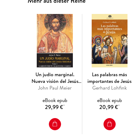
Mehr aus dieser Reihe
Un judío marginal.
Las palabras más
Nueva visión del Jesús
importantes de Jesús
John Paul Meier
histórico V
Gerhard Lohfink
eBook epub
eBook epub
29,99 €
20,99 €
*
*