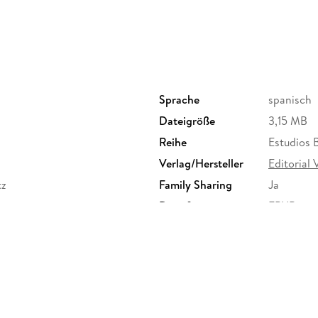
Sprache
spanisch
Dateigröße
3,15 MB
Reihe
Estudios B
s
Verlag/Hersteller
Editorial
tz
Family Sharing
Ja
Dateiformat
EPUB