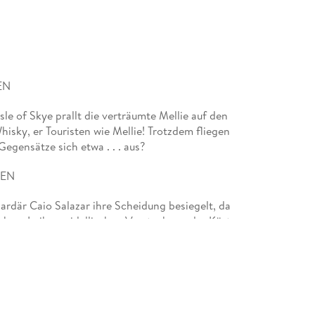
EN
sle of Skye prallt die verträumte Mellie auf den
hisky, er Touristen wie Mellie! Trotzdem fliegen
egensätze sich etwa . . . aus?
EEN
rdär Caio Salazar ihre Scheidung besiegelt, da
hen. In ihrem idyllischen Versteck vor der Küste
r als alle Vernunft . . .
 LEWIS
estauriert, verliert sie ihr Herz an den sexy
e of Brighton ist ihr geheimnisvoller Flirt, mit dem