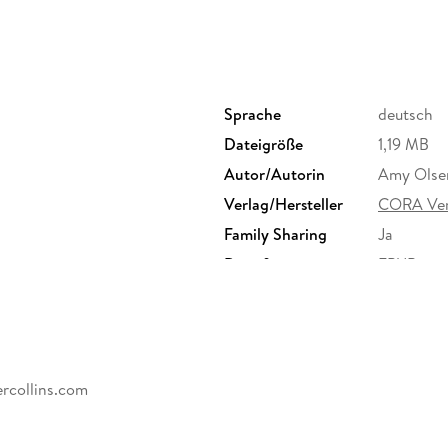
Sprache
deutsch
Dateigröße
1,19 MB
Autor/Autorin
Amy Olsen
Verlag/Hersteller
CORA Ver
Family Sharing
Ja
Dateiformat
EPUB
rcollins.com