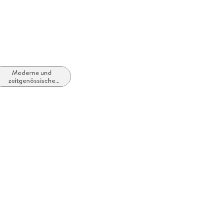
Moderne und
zeitgenössische
Liebesromane /
Romance