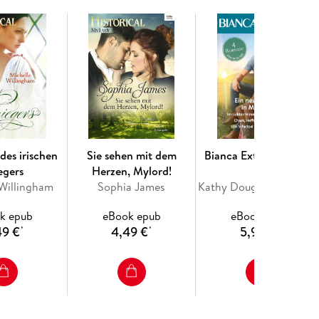
e im wahren Leben überhaupt eine Zukunft?
des irischen
Sie sehen mit dem
Bianca Extra Band 163
egers
Herzen, Mylord!
 Willingham
Sophia James
Kathy Douglass, Gina Wilkins, Stella Bagwell, Jules Bennett
k epub
eBook epub
eBook epub
49 €
4,49 €
5,99 €
*
*
*