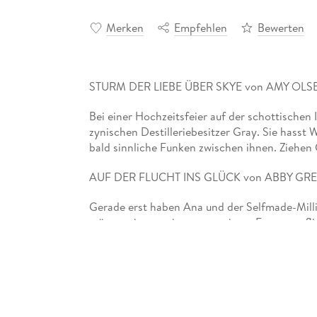
Merken
Empfehlen
Bewerten
STURM DER LIEBE ÜBER SKYE von AMY OLS
Bei einer Hochzeitsfeier auf der schottischen I
zynischen Destilleriebesitzer Gray. Sie hasst W
bald sinnliche Funken zwischen ihnen. Ziehen G
AUF DER FLUCHT INS GLÜCK von ABBY GR
Gerade erst haben Ana und der Selfmade-Millia
müssen sie gemeinsam vor einem Erpresser flie
Brasiliens erwacht verbotenes Verlangen - stärke
ONLINEFLIRT MIT EINEM DUKE von JUSTINE
Als Laura auf Abney Castle die Kunstsammlung r
Schlossherrn. Schockiert entdeckt sie: Der Duk