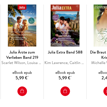
sie seit Wochen online chattet! Hat ihre Lieb
Julia Ärzte zum
Julia Extra Band 588
Die Braut 
Verlieben Band 219
Kri
Scarlet Wilson, Louisa Heaton, Jc Harroway
Kim Lawrence, Caitlin Crews, Mariah Ankenman, Jenni Fletcher
Michelle
eBook epub
eBook epub
eBoo
5,99 €
5,99 €
2,
*
*