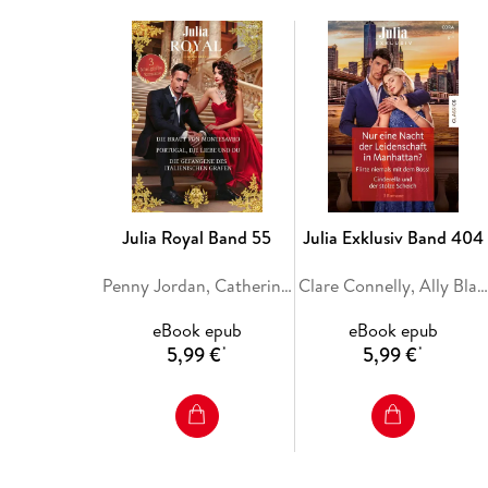
Julia Royal Band 55
Julia Exklusiv Band 404
Penny Jordan, Catherine George, Sara Craven
Clare Connelly, Ally Blake, Maya Blake
eBook epub
eBook epub
5,99 €
5,99 €
*
*