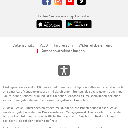
Laden Sie unsere App herunter.
Datenschutz
AGB
Impressum
Widerrufsbelehrung
Datenschutzeinstellungen
Mängelexemplare sind Bücher mit leichten Beschädigungen, die das Lesen aber nicht
1
einschränken. Mängelexemplare sind durch einen Stempel als solche gekennzeichnet.
Die frühere Buchpreisbindung ist aufgehoben. Angaben zu Preissenkungen beziehen
sich auf den gebundenen Preis eines mangelfreien Exemplars.
Diese Artikel unterliegen nicht der Preisbindung, die Preisbindung dieser Artikel
2
wurde aufgehoben oder der Preis wurde vom Verlag gesenkt. Die jeweils zutreffende
Alternative wird Ihnen auf der Artikelseite dargestellt. Angaben zu Preissenkungen
beziehen sich auf den vorherigen Preis.