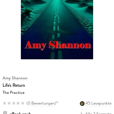
Amy Shannon
Life's Return
The Practice
(
0 Bewertungen
)
45 Lesepunkte
15
eBook epub
Alle 2 Formate