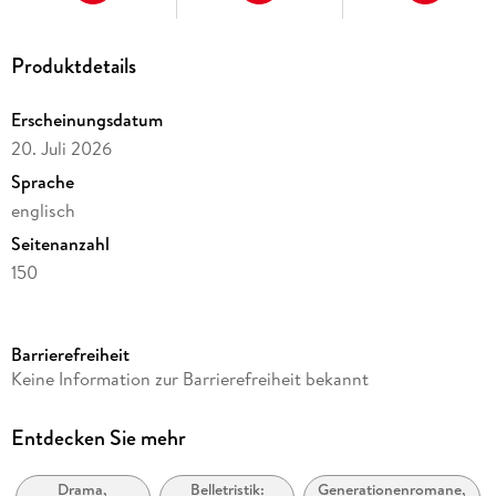
Produktdetails
Erscheinungsdatum
20. Juli 2026
Sprache
englisch
Seitenanzahl
150
Dateigröße
0,33 MB
Barrierefreiheit
Reihe
Keine Information zur Barrierefreiheit bekannt
MOD Life Epic saga, 66
Autor/Autorin
Entdecken Sie mehr
Amy Shannon
Drama,
Belletristik:
Generationenromane,
Verlag/Hersteller