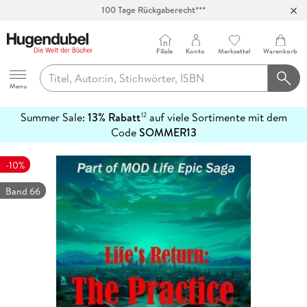
100 Tage Rückgaberecht***
Abholung in über 100 Filialen
Filiale
Konto
Merkzettel
Warenkorb
Hugendubel
Menu
Summer Sale:
13% Rabatt
auf viele Sortimente mit dem
12
mehr
Code
SOMMER13
erfahren
-10%
Band 66