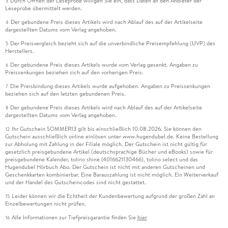
Durch Öffnen der Leseprobe willigen Sie ein, dass Daten an den Anbieter der
3
Leseprobe übermittelt werden.
Der gebundene Preis dieses Artikels wird nach Ablauf des auf der Artikelseite
4
dargestellten Datums vom Verlag angehoben.
Der Preisvergleich bezieht sich auf die unverbindliche Preisempfehlung (UVP) des
5
Herstellers.
Der gebundene Preis dieses Artikels wurde vom Verlag gesenkt. Angaben zu
6
Preissenkungen beziehen sich auf den vorherigen Preis.
Die Preisbindung dieses Artikels wurde aufgehoben. Angaben zu Preissenkungen
7
beziehen sich auf den letzten gebundenen Preis.
Der gebundene Preis dieses Artikels wird nach Ablauf des auf der Artikelseite
8
dargestellten Datums vom Verlag angehoben.
Ihr Gutschein SOMMER13 gilt bis einschließlich 10.08.2026. Sie können den
12
Gutschein ausschließlich online einlösen unter www.hugendubel.de. Keine Bestellung
zur Abholung mit Zahlung in der Filiale möglich. Der Gutschein ist nicht gültig für
gesetzlich preisgebundene Artikel (deutschsprachige Bücher und eBooks) sowie für
preisgebundene Kalender, tolino shine (4016621130466), tolino select und das
Hugendubel Hörbuch Abo. Der Gutschein ist nicht mit anderen Gutscheinen und
Geschenkkarten kombinierbar. Eine Barauszahlung ist nicht möglich. Ein Weiterverkauf
und der Handel des Gutscheincodes sind nicht gestattet.
Leider können wir die Echtheit der Kundenbewertung aufgrund der großen Zahl an
15
Einzelbewertungen nicht prüfen.
Alle Informationen zur Tiefpreisgarantie finden Sie
hier
16