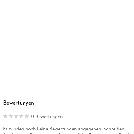
Family Sharing
Ja
Produktart
EBOOK
Dateiformat
EPUB
ISBN
9783756922765
Bewertungen
0 Bewertungen
Es wurden noch keine Bewertungen abgegeben. Schreiben