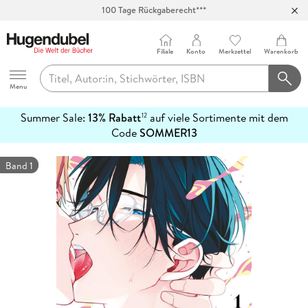
100 Tage Rückgaberecht***
Abholung in über 100 Filialen
Filiale
Konto
Merkzettel
Warenkorb
Hugendubel
Menu
Summer Sale:
13% Rabatt
auf viele Sortimente mit dem
12
mehr
Code
SOMMER13
erfahren
Band 1