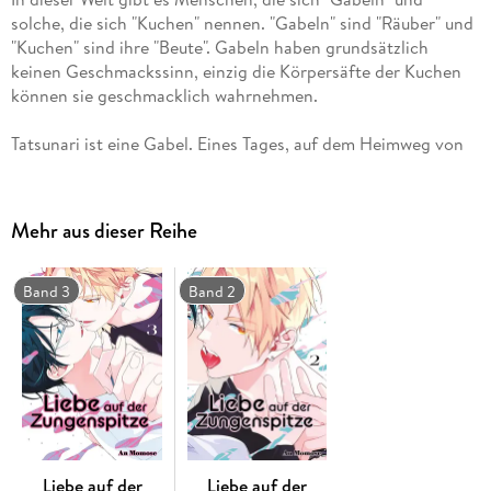
solche, die sich "Kuchen" nennen. "Gabeln" sind "Räuber" und
"Kuchen" sind ihre "Beute". Gabeln haben grundsätzlich
keinen Geschmackssinn, einzig die Körpersäfte der Kuchen
Tatsunari ist eine Gabel. Eines Tages, auf dem Heimweg von
der Schule, rettet er Naruse, seinen Mitschüler aus dem
Jahrgang unter ihm, vor einem Unfall. Dabei merkt er, dass
der wortkarge Musterschüler Naruse, ein Kuchen ist. Naruse
Mehr aus dieser Reihe
verspricht Tatsunari als Dank für seine Rettung alles zu tun,
was Tatsunari von ihm verlangt. Daraufhin fordert Tatsunari
Naruse zu einem gemeinsamen "Essen" auf, auch wenn er sich
Band 3
Band 2
keine Hoffnung macht, dass dieser zusagt.
Überraschenderweise willigt Naruse jedoch ein. In der
Mittagspause treffen sich die beiden auf dem Schuldach zu
einem "geheimen Mahl" . . .
Liebe auf der
Liebe auf der