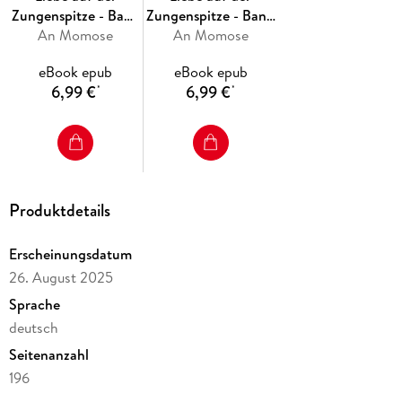
Zungenspitze - Band
Zungenspitze - Band
An Momose
3
An Momose
2
eBook epub
eBook epub
6,99 €
6,99 €
*
*
Produktdetails
Erscheinungsdatum
26. August 2025
Sprache
deutsch
Seitenanzahl
196