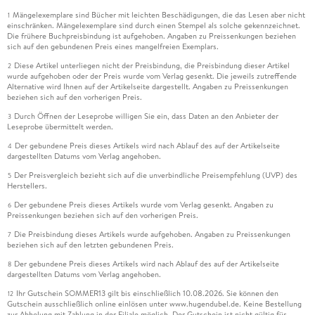
Mängelexemplare sind Bücher mit leichten Beschädigungen, die das Lesen aber nicht
1
einschränken. Mängelexemplare sind durch einen Stempel als solche gekennzeichnet.
Die frühere Buchpreisbindung ist aufgehoben. Angaben zu Preissenkungen beziehen
sich auf den gebundenen Preis eines mangelfreien Exemplars.
Diese Artikel unterliegen nicht der Preisbindung, die Preisbindung dieser Artikel
2
wurde aufgehoben oder der Preis wurde vom Verlag gesenkt. Die jeweils zutreffende
Alternative wird Ihnen auf der Artikelseite dargestellt. Angaben zu Preissenkungen
beziehen sich auf den vorherigen Preis.
Durch Öffnen der Leseprobe willigen Sie ein, dass Daten an den Anbieter der
3
Leseprobe übermittelt werden.
Der gebundene Preis dieses Artikels wird nach Ablauf des auf der Artikelseite
4
dargestellten Datums vom Verlag angehoben.
Der Preisvergleich bezieht sich auf die unverbindliche Preisempfehlung (UVP) des
5
Herstellers.
Der gebundene Preis dieses Artikels wurde vom Verlag gesenkt. Angaben zu
6
Preissenkungen beziehen sich auf den vorherigen Preis.
Die Preisbindung dieses Artikels wurde aufgehoben. Angaben zu Preissenkungen
7
beziehen sich auf den letzten gebundenen Preis.
Der gebundene Preis dieses Artikels wird nach Ablauf des auf der Artikelseite
8
dargestellten Datums vom Verlag angehoben.
Ihr Gutschein SOMMER13 gilt bis einschließlich 10.08.2026. Sie können den
12
Gutschein ausschließlich online einlösen unter www.hugendubel.de. Keine Bestellung
zur Abholung mit Zahlung in der Filiale möglich. Der Gutschein ist nicht gültig für