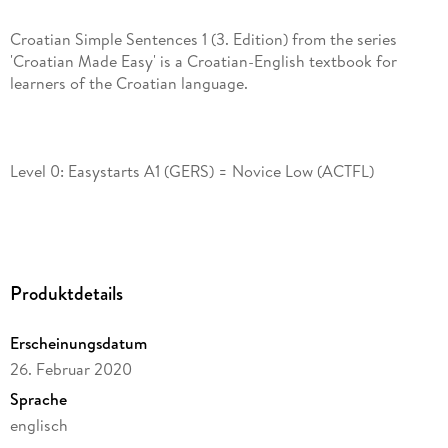
Croatian Simple Sentences 1 (3. Edition) from the series
'Croatian Made Easy' is a Croatian-English textbook for
Produktdetails
The textbook "Croatian Simple Sentences 1" offers ready-
made sentences for learning. They are grouped according to
Erscheinungsdatum
the topics that Croatian learners at the first level - A1 need.
26. Februar 2020
The simple sentences facilitate the use of Croatian in
practice and they are of great help in the use of the Croatian
Sprache
englisch