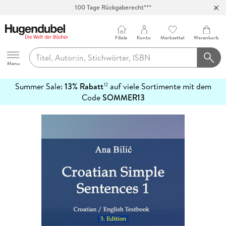
100 Tage Rückgaberecht***
Abholung in über 100 Filialen
Filiale
Konto
Merkzettel
Warenkorb
Hugendubel
Menu
Summer Sale:
13% Rabatt
auf viele Sortimente mit dem
12
mehr
Code
SOMMER13
erfahren