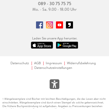
089 - 30 75 75 75
Mo. - Sa. 9.00 - 18.00 Uhr
Laden Sie unsere App herunter.
Datenschutz
AGB
Impressum
Widerrufsbelehrung
Datenschutzeinstellungen
Mängelexemplare sind Bücher mit leichten Beschädigungen, die das Lesen aber nicht
1
einschränken. Mängelexemplare sind durch einen Stempel als solche gekennzeichnet.
Die frühere Buchpreisbindung ist aufgehoben. Angaben zu Preissenkungen beziehen