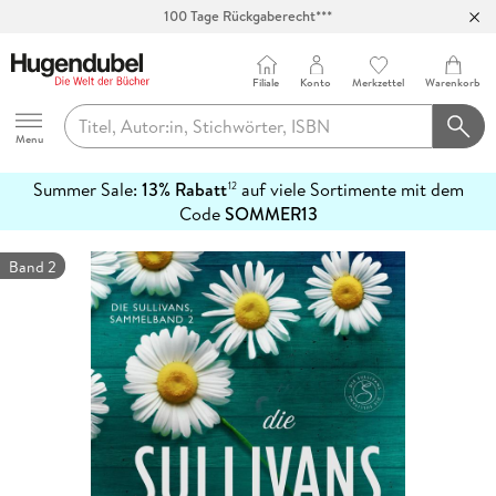
100 Tage Rückgaberecht***
Abholung in über 100 Filialen
Filiale
Konto
Merkzettel
Warenkorb
Hugendubel
Menu
Summer Sale:
13% Rabatt
auf viele Sortimente mit dem
12
mehr
Code
SOMMER13
erfahren
Band 2