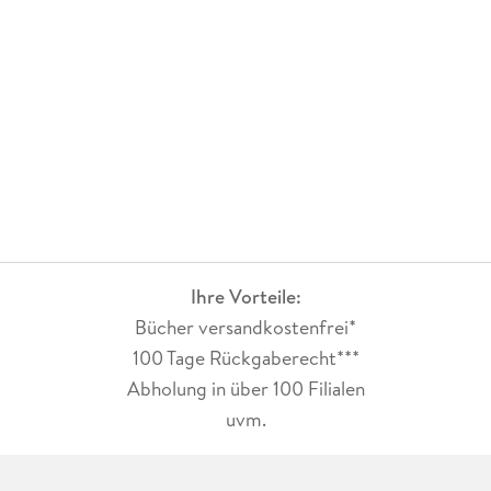
Liebesgeschichten" bekannten Bücher im Cosmopolitan
unter der Rubrik "Red Hot Reads" empfohlen; sie wurden in
zehn Sprachen übersetzt. Bella schreibt auch "zarte" moderne
Liebesgeschichten unter dem Pseudonym Lucy Kevin.
Ihre Vorteile:
Bücher versandkostenfrei*
100 Tage Rückgaberecht***
Abholung in über 100 Filialen
uvm.