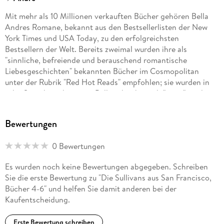
Mit mehr als 10 Millionen verkauften Bücher gehören Bella
Andres Romane, bekannt aus den Bestsellerlisten der New
York Times und USA Today, zu den erfolgreichsten
Bestsellern der Welt. Bereits zweimal wurden ihre als
Ryan wird alles tun, um Vicki zu beschützen. Doch als ihre
"sinnliche, befreiende und berauschend romantische
vorgetäuschten Küsse und Liebkosungen in eine unglaublich
Liebesgeschichten" bekannten Bücher im Cosmopolitan
sinnliche Nacht münden, fragt er sich, ob es nicht der größte
unter der Rubrik "Red Hot Reads" empfohlen; sie wurden in
aller Fehler war, ihre Freundschaft unwiederbringlich aufs
zehn Sprachen übersetzt. Bella schreibt auch "zarte" moderne
Liebesgeschichten unter dem Pseudonym Lucy Kevin.
Bewertungen
0 Bewertungen
Es wurden noch keine Bewertungen abgegeben. Schreiben
Sie die erste Bewertung zu "Die Sullivans aus San Francisco,
Bücher 4-6" und helfen Sie damit anderen bei der
Kaufentscheidung.
Erste Bewertung schreiben