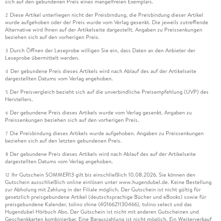
sich auf den gebundenen Preis eines mangelfreien Exemplars.
Diese Artikel unterliegen nicht der Preisbindung, die Preisbindung dieser Artikel
2
wurde aufgehoben oder der Preis wurde vom Verlag gesenkt. Die jeweils zutreffende
Alternative wird Ihnen auf der Artikelseite dargestellt. Angaben zu Preissenkungen
beziehen sich auf den vorherigen Preis.
Durch Öffnen der Leseprobe willigen Sie ein, dass Daten an den Anbieter der
3
Leseprobe übermittelt werden.
Der gebundene Preis dieses Artikels wird nach Ablauf des auf der Artikelseite
4
dargestellten Datums vom Verlag angehoben.
Der Preisvergleich bezieht sich auf die unverbindliche Preisempfehlung (UVP) des
5
Herstellers.
Der gebundene Preis dieses Artikels wurde vom Verlag gesenkt. Angaben zu
6
Preissenkungen beziehen sich auf den vorherigen Preis.
Die Preisbindung dieses Artikels wurde aufgehoben. Angaben zu Preissenkungen
7
beziehen sich auf den letzten gebundenen Preis.
Der gebundene Preis dieses Artikels wird nach Ablauf des auf der Artikelseite
8
dargestellten Datums vom Verlag angehoben.
Ihr Gutschein SOMMER13 gilt bis einschließlich 10.08.2026. Sie können den
12
Gutschein ausschließlich online einlösen unter www.hugendubel.de. Keine Bestellung
zur Abholung mit Zahlung in der Filiale möglich. Der Gutschein ist nicht gültig für
gesetzlich preisgebundene Artikel (deutschsprachige Bücher und eBooks) sowie für
preisgebundene Kalender, tolino shine (4016621130466), tolino select und das
Hugendubel Hörbuch Abo. Der Gutschein ist nicht mit anderen Gutscheinen und
Geschenkkarten kombinierbar. Eine Barauszahlung ist nicht möglich. Ein Weiterverkauf