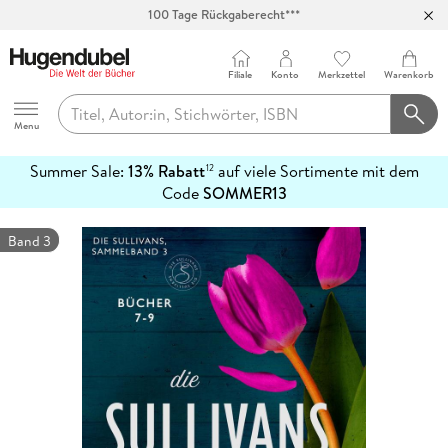
100 Tage Rückgaberecht***
Abholung in über 100 Filialen
Filiale
Konto
Merkzettel
Warenkorb
Hugendubel
Menu
Summer Sale:
13% Rabatt
auf viele Sortimente mit dem
12
mehr
Code
SOMMER13
erfahren
Band 3