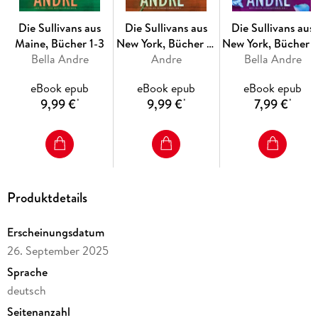
Die Sullivans aus
Die Sullivans aus
Die Sullivans aus
Valentina hat nichts gegen Sinnesfreuden und schließt auch
Maine, Bücher 1-3
New York, Bücher 7-
New York, Bücher 
nicht aus, eines Tages die wahre Liebe zu finden. Als
Bella Andre
Andre
9
Bella Andre
6
Managerin in Hollywood hat sie jedoch schon zu häufig
beobachtet, wie sich intelligente Frauen in Schauspieler
eBook epub
eBook epub
eBook epub
verliebten . . . und dann am Boden zerstört waren, als ihre
9,99 €
9,99 €
7,99 €
*
*
*
Produktdetails
Erscheinungsdatum
26. September 2025
Sprache
Nach einem tragischen Verlust vor drei Jahren ließ Grayson
Tyler sein Leben in New York hinter sich und machte in der
deutsch
lieblichen Hügellandschaft der kalifornischen Küste einen
Seitenanzahl