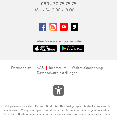
089 - 30 75 75 75
Mo. - Sa. 9.00 - 18.00 Uhr
Laden Sie unsere App herunter.
Datenschutz
AGB
Impressum
Widerrufsbelehrung
Datenschutzeinstellungen
Mängelexemplare sind Bücher mit leichten Beschädigungen, die das Lesen aber nicht
1
einschränken. Mängelexemplare sind durch einen Stempel als solche gekennzeichnet.
Die frühere Buchpreisbindung ist aufgehoben. Angaben zu Preissenkungen beziehen