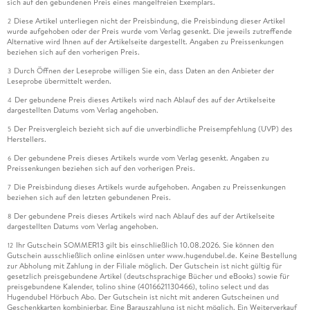
sich auf den gebundenen Preis eines mangelfreien Exemplars.
Diese Artikel unterliegen nicht der Preisbindung, die Preisbindung dieser Artikel
2
wurde aufgehoben oder der Preis wurde vom Verlag gesenkt. Die jeweils zutreffende
Alternative wird Ihnen auf der Artikelseite dargestellt. Angaben zu Preissenkungen
beziehen sich auf den vorherigen Preis.
Durch Öffnen der Leseprobe willigen Sie ein, dass Daten an den Anbieter der
3
Leseprobe übermittelt werden.
Der gebundene Preis dieses Artikels wird nach Ablauf des auf der Artikelseite
4
dargestellten Datums vom Verlag angehoben.
Der Preisvergleich bezieht sich auf die unverbindliche Preisempfehlung (UVP) des
5
Herstellers.
Der gebundene Preis dieses Artikels wurde vom Verlag gesenkt. Angaben zu
6
Preissenkungen beziehen sich auf den vorherigen Preis.
Die Preisbindung dieses Artikels wurde aufgehoben. Angaben zu Preissenkungen
7
beziehen sich auf den letzten gebundenen Preis.
Der gebundene Preis dieses Artikels wird nach Ablauf des auf der Artikelseite
8
dargestellten Datums vom Verlag angehoben.
Ihr Gutschein SOMMER13 gilt bis einschließlich 10.08.2026. Sie können den
12
Gutschein ausschließlich online einlösen unter www.hugendubel.de. Keine Bestellung
zur Abholung mit Zahlung in der Filiale möglich. Der Gutschein ist nicht gültig für
gesetzlich preisgebundene Artikel (deutschsprachige Bücher und eBooks) sowie für
preisgebundene Kalender, tolino shine (4016621130466), tolino select und das
Hugendubel Hörbuch Abo. Der Gutschein ist nicht mit anderen Gutscheinen und
Geschenkkarten kombinierbar. Eine Barauszahlung ist nicht möglich. Ein Weiterverkauf