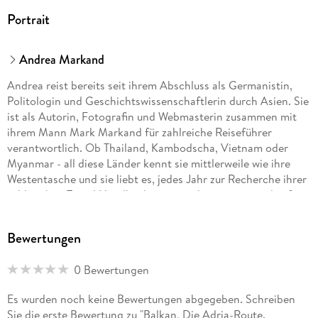
Loose Reiseführer Balkan ist der ideale Begleiter für alle, die
Portrait
eine unvergessliche Reise in eine der aufregendsten
Regionen Europas unternehmen wollen.
Andrea Markand
Andrea reist bereits seit ihrem Abschluss als Germanistin,
Politologin und Geschichtswissenschaftlerin durch Asien. Sie
ist als Autorin, Fotografin und Webmasterin zusammen mit
ihrem Mann Mark Markand für zahlreiche Reiseführer
verantwortlich. Ob Thailand, Kambodscha, Vietnam oder
Myanmar - all diese Länder kennt sie mittlerweile wie ihre
Westentasche und sie liebt es, jedes Jahr zur Recherche ihrer
zahlreichen Travel Handbücher erneut loszureisen und auf
Entdeckungstour zu gehen. Wenn Andrea nicht gerade auf
Tour ist, lebt sie mit Mann und Kindern nahe Köln im
Bewertungen
Westerwald.
0 Bewertungen
Der Autor, Fotograf, Webmaster und studierte Germanist
Es wurden noch keine Bewertungen abgegeben. Schreiben
Mark Markand reist seit Jahrzehnten mit seiner Frau und
Sie die erste Bewertung zu "Balkan, Die Adria-Route.
Mitautorin Andrea durch Südostasien. Vor allem Thailand,