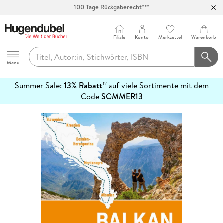
100 Tage Rückgaberecht***
Abholung in über 100 Filialen
Filiale
Konto
Merkzettel
Warenkorb
Hugendubel
Menu
Summer Sale:
13% Rabatt
auf viele Sortimente mit dem
12
mehr
Code
SOMMER13
erfahren