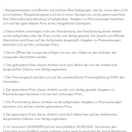
Mängelexemplare sind Bücher mit leichten Beschädigungen, die das Lesen aber nicht
1
einschränken. Mängelexemplare sind durch einen Stempel als solche gekennzeichnet.
Die frühere Buchpreisbindung ist aufgehoben. Angaben zu Preissenkungen beziehen
sich auf den gebundenen Preis eines mangelfreien Exemplars.
Diese Artikel unterliegen nicht der Preisbindung, die Preisbindung dieser Artikel
2
wurde aufgehoben oder der Preis wurde vom Verlag gesenkt. Die jeweils zutreffende
Alternative wird Ihnen auf der Artikelseite dargestellt. Angaben zu Preissenkungen
beziehen sich auf den vorherigen Preis.
Durch Öffnen der Leseprobe willigen Sie ein, dass Daten an den Anbieter der
3
Leseprobe übermittelt werden.
Der gebundene Preis dieses Artikels wird nach Ablauf des auf der Artikelseite
4
dargestellten Datums vom Verlag angehoben.
Der Preisvergleich bezieht sich auf die unverbindliche Preisempfehlung (UVP) des
5
Herstellers.
Der gebundene Preis dieses Artikels wurde vom Verlag gesenkt. Angaben zu
6
Preissenkungen beziehen sich auf den vorherigen Preis.
Die Preisbindung dieses Artikels wurde aufgehoben. Angaben zu Preissenkungen
7
beziehen sich auf den letzten gebundenen Preis.
Der gebundene Preis dieses Artikels wird nach Ablauf des auf der Artikelseite
8
dargestellten Datums vom Verlag angehoben.
Ihr Gutschein SOMMER13 gilt bis einschließlich 10.08.2026. Sie können den
12
Gutschein ausschließlich online einlösen unter www.hugendubel.de. Keine Bestellung