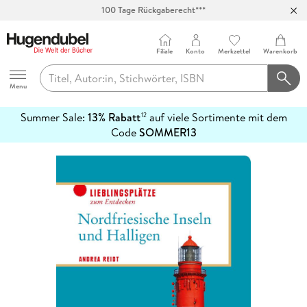
100 Tage Rückgaberecht***
Abholung in über 100 Filialen
Filiale
Konto
Merkzettel
Warenkorb
Hugendubel
Menu
Summer Sale:
13% Rabatt
auf viele Sortimente mit dem
12
mehr
Code
SOMMER13
erfahren