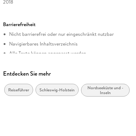
2018
Ausgabe
Überarbeitet
Barrierefreiheit
Seitenanzahl
Nicht barrierefrei oder nur eingeschränkt nutzbar
192
Navigierbares Inhaltsverzeichnis
Reihe
Lieblingsplätze im GMEINER-Verlag
Alle Texte können angepasst werden
Autor/Autorin
Andrea Reidt
Entdecken Sie mehr
Verlag/Hersteller
Gmeiner Verlag eBooks
Nordseeküste und -
Reiseführer
Schleswig-Holstein
Inseln
Kopierschutz
ohne Kopierschutz
Family Sharing
Ja
Produktart