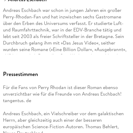
Andreas Eschbach war schon in jungen Jahren ein großer
Perry-Rhodan-Fan und hat inzwischen sechs Gastromane
über den Erben des Universums verfasst. Er studierte Luft-
und Raumfahrttechnik, war in der EDV-Branche tätig und
lebt seit 2003 als freier Schriftsteller in der Bretagne. Sein
Durchbruch gelang ihm mit »Das Jesus Video«, seither
wurden seine Romane (»Eine Billion Dollar«, »Ausgebrannt«,
»NSA«) sämtlich Bestseller. Sein Werk wurde in zahlreiche
Sprachen übersetzt und im In- und Ausland mit Preisen
ausgezeichnet.
Pressestimmen
Für die Fans von Perry Rhodan ist dieser Roman ebenso
unverzichtbar wie für die Freunde von Andreas Eschbach!
tangentus. de
Andreas Eschbach, ein Vielschreiber vor dem galaktischen
Herrn, aber gleichzeitig auch einer der besseren
europäischen Science-Fiction-Autoren. Thomas Behlert,