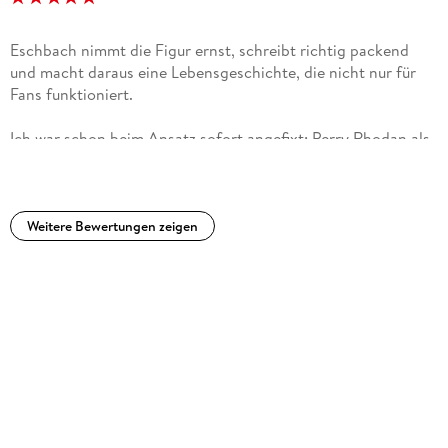
Eschbach nimmt die Figur ernst, schreibt richtig packend
und macht daraus eine Lebensgeschichte, die nicht nur für
Fans funktioniert.
Ich war schon beim Ansatz sofort angefixt: Perry Rhodan als
Biografie, aber als Roman erzählt, und dann auch noch von
Andreas Eschbach. Da dachte ich direkt: Das kann richtig
groß werden. Und genau das ist es für mich auch
geworden.Eschbach erzählt Perrys Weg von ganz früh an,
Weitere Bewertungen zeigen
durch die prägenden Jahre, und dann weiter bis in die Phase,
in der aus dem Menschen langsam diese Figur wird, die wir
seit Jahrzehnten begleiten. Zeitlich geht das von Perrys
Anfängen bis in die frühen bis mittleren Siebziger. Also nicht
nur "vor dem großen Ding", sondern rein in die Jahre, in
denen es ernst wird: Entscheidungen, die nicht mehr klein
sind, Verantwortung, die hängen bleibt, und dieses Gefühl,
dass aus einem Leben plötzlich Geschichte wird.Was mich
dabei so gekriegt hat: Es liest sich wie ein richtig guter
Roman, nicht wie ein Fan-Extra. Du hast Tempo, starke