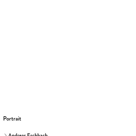
EPUB
ISBN
9783104905983
Portrait
Andreas Eschbach