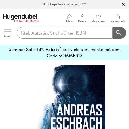
100 Tage Rückgaberecht***
Abholung in über 100 Filialen
Filiale
Konto
Merkzettel
Warenkorb
Hugendubel
Menu
Summer Sale:
13% Rabatt
auf viele Sortimente mit dem
12
mehr
Code
SOMMER13
erfahren