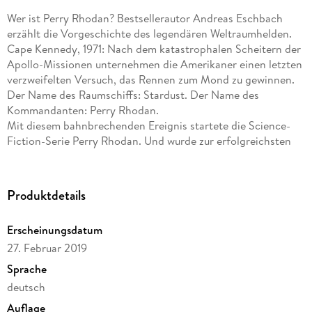
Wer ist Perry Rhodan? Bestsellerautor Andreas Eschbach
erzählt die Vorgeschichte des legendären Weltraumhelden.
Cape Kennedy, 1971: Nach dem katastrophalen Scheitern der
Apollo-Missionen unternehmen die Amerikaner einen letzten
verzweifelten Versuch, das Rennen zum Mond zu gewinnen.
Der Name des Raumschiffs: Stardust. Der Name des
Kommandanten: Perry Rhodan.
Mit diesem bahnbrechenden Ereignis startete die Science-
Fiction-Serie Perry Rhodan. Und wurde zur erfolgreichsten
Fortsetzungsgeschichte der Welt.
Doch erst jetzt erfahren wir, wie alles wirklich begann: Perry
Rhodans Jugend, seine politischen Eskapaden, seine
Produktdetails
Abenteuer als Testpilot und die geheime Geschichte der
bemannten Weltraumfahrt.
Erscheinungsdatum
Andreas Eschbach erzählt, wie Perry Rhodan zu der
27. Februar 2019
legendären Gestalt wurde, die die Menschheit zu den Sternen
führt.
Sprache
»Perry Rhodan - Das größte Abenteuer« ist der Science-
deutsch
Fiction-Roman, auf den alle gewartet haben, für Fans von
Auflage
Frank Schätzing und Cixin Liu.