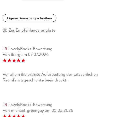
Eschbach gelingt die Mischung aus realer Geschichte und
fiktiver (damaliger) Zukunft sehr gut. 3sat Nano
Eigene Bewertung schreiben
Eschbach liefert nun mit einem großen Roman außerhalb der
Zur Empfehlungsrangliste
Reihe die Vorgeschichte des jungen Perry. Herbert
Heinzelmann, Nürnberger Zeitung
LovelyBooks-Bewertung
Felicitas Hoppe [ ] schreibt so wortmächtig, fintenreich und
Von ibarg
am
07.07.2026
fabulierfreudig wie nur wenige im deutschen Sprachraum.
Martin Oehlen, Kölner Stadt-Anzeiger
Vor allem die präzise Aufarbeitung der tatsächlichen
Raumfahrtsgeschichte beeindruckt.
LovelyBooks-Bewertung
Von michael_greenguy
am
05.03.2026