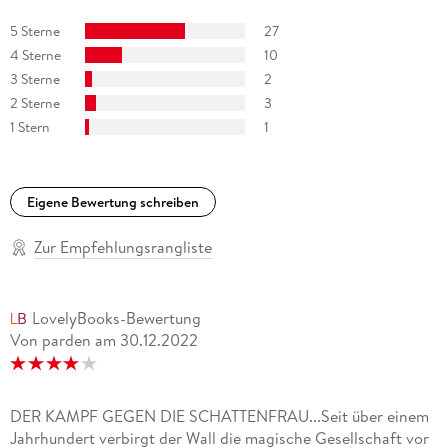
5 Sterne
27
"Heliosphere 2265" (Space Opera, eigene Serie)
4 Sterne
10
"Ein MORDs-Team" (Jugendkrimi, eigene Serie)
3 Sterne
2
2 Sterne
3
"Maddrax - Die dunkle Zukunft der Erde" (Dystopische Sci-Fi,
1 Stern
1
Co-Autor)
"Professor Zamorra - Der Meister des Übersinnlichen" (Urban
Eigene Bewertung schreiben
Fantasy, Co-Autor)
Zur Empfehlungsrangliste
"Perry Rhodan-Stardust, Band 8, Anthurs Ernte" (Space
Opera, Co-Autor)
LovelyBooks-Bewertung
Von parden
am
30.12.2022
DER KAMPF GEGEN DIE SCHATTENFRAU...Seit über einem
Jahrhundert verbirgt der Wall die magische Gesellschaft vor