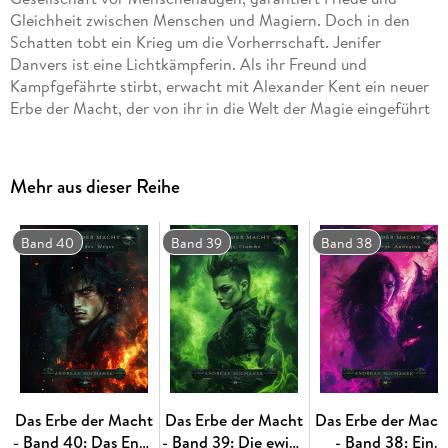
Gleichheit zwischen Menschen und Magiern. Doch in den
Schatten tobt ein Krieg um die Vorherrschaft. Jenifer
Danvers ist eine Lichtkämpferin. Als ihr Freund und
Kampfgefährte stirbt, erwacht mit Alexander Kent ein neuer
Erbe der Macht, der von ihr in die Welt der Magie eingeführt
Keiner von beiden ahnt, dass das Gleichgewicht der Kräfte
Mehr aus dieser Reihe
außer Kontrolle geraten ist. Das Böse holt zum großen
Band 40
Band 39
Band 38
Machtvolle Zauber, gefährliche Artefakte, uralte Katakomben
und geheime Archive. Kämpfe mit den Lichtkämpfern und
dem Rat des Lichts - Johanna von Orleans, Leonardo da
Das Erbe der Macht
Das Erbe der Macht
Das Erbe der Mach
- Band 40: Das Ende
- Band 39: Die ewige
- Band 38: Ein