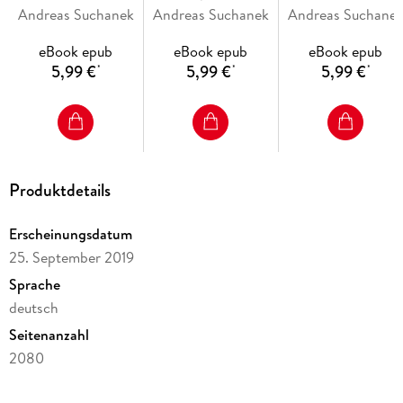
Andreas Suchanek
des Weges
Andreas Suchanek
Flamme
Andreas Suchane
Hauch von
Anbeginn
. . . Nominiert für den Deutschen Phantastik Preis 2019 in
eBook epub
eBook epub
eBook epub
5,99 €
5,99 €
5,99 €
*
*
*
Produktdetails
. . . Silber- und Bronze-Gewinner beim Lovelybooks Lesepreis
Erscheinungsdatum
25. September 2019
Sprache
deutsch
Das Erbe der Macht erscheint monatlich als E-Book und alle
Seitenanzahl
drei Monate als Hardcover-Sammelband.
2080
Dateigröße