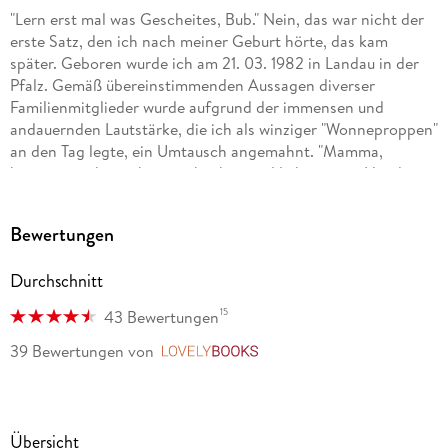
"Lern erst mal was Gescheites, Bub." Nein, das war nicht der
erste Satz, den ich nach meiner Geburt hörte, das kam
später. Geboren wurde ich am 21. 03. 1982 in Landau in der
Pfalz. Gemäß übereinstimmenden Aussagen diverser
Familienmitglieder wurde aufgrund der immensen und
andauernden Lautstärke, die ich als winziger "Wonneproppen"
an den Tag legte, ein Umtausch angemahnt. "Mamma,
können wir ihn nicht zurückgeben und lieber einen Hund
nehmen?" Glücklicherweise galt hier: Vom Umtausch
ausgeschlossen. Es folgt also eine glückliche Kindheit und
Bewertungen
turbulente Jugend. Natürlich verrate ich hier keine weiteren
Details, das würde zum einen den Spannungsbogen
Durchschnitt
kaputtmachen, zum anderen bleibt dann nichts mehr für
meine Memoiren übrig.
15
43 Bewertungen
. . . Mehr findet ihr im Web.
39 Bewertungen
von
LovelyBooks
Eine Übersicht:
"Das Erbe der Macht" (Urban-Fantasy, eigene Serie)
Übersicht