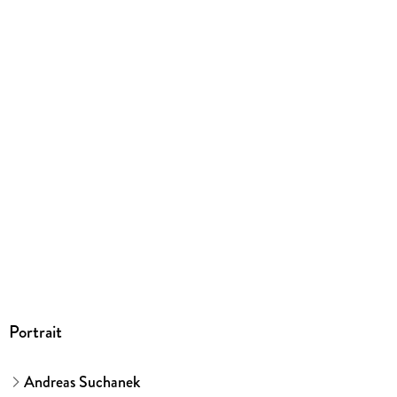
Ja
Produktart
EBOOK
Dateiformat
EPUB
ISBN
9783958343696
Portrait
Andreas Suchanek