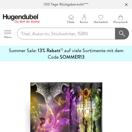
100 Tage Rückgaberecht***
Abholung in über 100 Filialen
Filiale
Konto
Merkzettel
Warenkorb
Hugendubel
Menu
Summer Sale:
13% Rabatt
auf viele Sortimente mit dem
12
mehr
Code
SOMMER13
erfahren