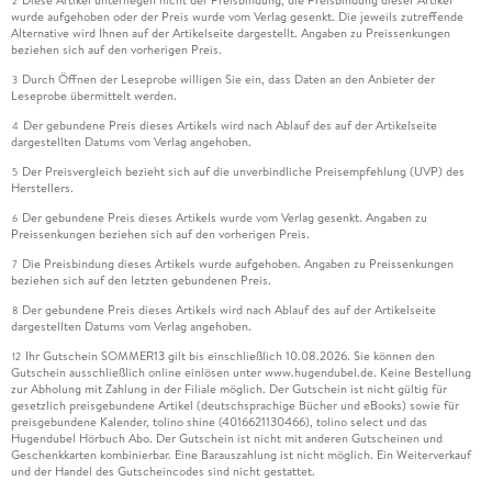
2
wurde aufgehoben oder der Preis wurde vom Verlag gesenkt. Die jeweils zutreffende
Alternative wird Ihnen auf der Artikelseite dargestellt. Angaben zu Preissenkungen
beziehen sich auf den vorherigen Preis.
Durch Öffnen der Leseprobe willigen Sie ein, dass Daten an den Anbieter der
3
Leseprobe übermittelt werden.
Der gebundene Preis dieses Artikels wird nach Ablauf des auf der Artikelseite
4
dargestellten Datums vom Verlag angehoben.
Der Preisvergleich bezieht sich auf die unverbindliche Preisempfehlung (UVP) des
5
Herstellers.
Der gebundene Preis dieses Artikels wurde vom Verlag gesenkt. Angaben zu
6
Preissenkungen beziehen sich auf den vorherigen Preis.
Die Preisbindung dieses Artikels wurde aufgehoben. Angaben zu Preissenkungen
7
beziehen sich auf den letzten gebundenen Preis.
Der gebundene Preis dieses Artikels wird nach Ablauf des auf der Artikelseite
8
dargestellten Datums vom Verlag angehoben.
Ihr Gutschein SOMMER13 gilt bis einschließlich 10.08.2026. Sie können den
12
Gutschein ausschließlich online einlösen unter www.hugendubel.de. Keine Bestellung
zur Abholung mit Zahlung in der Filiale möglich. Der Gutschein ist nicht gültig für
gesetzlich preisgebundene Artikel (deutschsprachige Bücher und eBooks) sowie für
preisgebundene Kalender, tolino shine (4016621130466), tolino select und das
Hugendubel Hörbuch Abo. Der Gutschein ist nicht mit anderen Gutscheinen und
Geschenkkarten kombinierbar. Eine Barauszahlung ist nicht möglich. Ein Weiterverkauf
und der Handel des Gutscheincodes sind nicht gestattet.