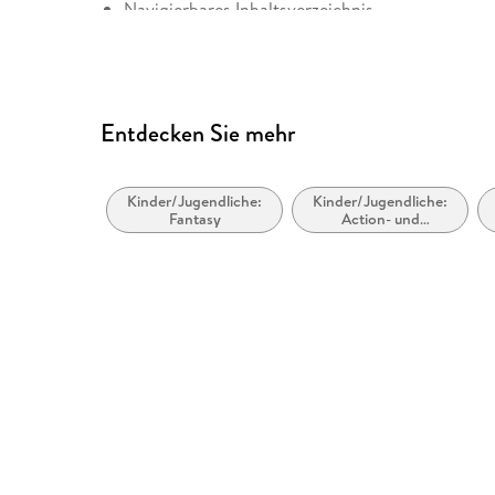
Navigierbares Inhaltsverzeichnis
Logische Lesereihenfolge eingehalten
Kurze Alternativtexte (z.B. für Abbildungen) vo
Seitenzahlen entsprechen der gedruckten Ausg
Entdecken Sie mehr
Sprachkennzeichnung vorhanden
Navigation über vorherige/nächste Abschnitte 
Kinder/Jugendliche:
Kinder/Jugendliche:
ARIA-Rollen vorhanden
Fantasy
Action- und
Abenteuergeschichten
Landmark-Navigation vorhanden
Alle Texte können angepasst werden
Alle relevanten Inhalte sind über Screenreader 
Entspricht der Vorgabe WCAG v2.0
Entspricht der Vorgabe WCAG Level AAA
Prüfdatum: 08.12.2025