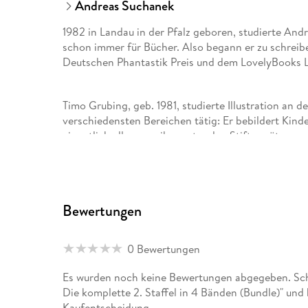
Andreas Suchanek
1982 in Landau in der Pfalz geboren, studierte And
schon immer für Bücher. Also begann er zu schrei
Deutschen Phantastik Preis und dem LovelyBooks L
Timo Grubing, geb. 1981, studierte Illustration an der
verschiedensten Bereichen tätig: Er bebildert Kin
eigentlich alles, was ihm unter den Stift gerät.
Bewertungen
0 Bewertungen
Es wurden noch keine Bewertungen abgegeben. Schr
Die komplette 2. Staffel in 4 Bänden (Bundle)" und
Kaufentscheidung.