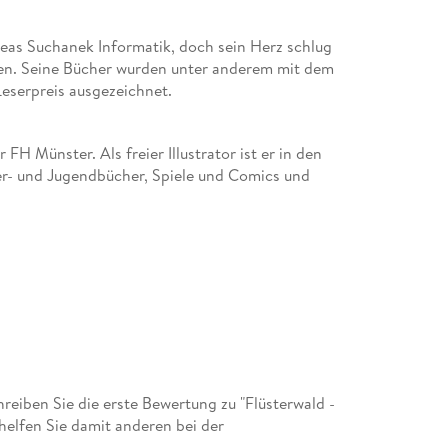
Der bösen Zauberin ist es gelungen, sämtliche 
Flüsterwald in Deutschland ist noch übrig geb
reas Suchanek Informatik, doch sein Herz schlug
auch hier die Magie abzuziehen. Lukas, Ella u
ben. Seine Bücher wurden unter anderem mit dem
größten Herausforderung ihres Lebens: Schaffe
eserpreis ausgezeichnet.
den letzten Funken Magie zu retten?
 FH Münster. Als freier Illustrator ist er in den
der- und Jugendbücher, Spiele und Comics und
eiben Sie die erste Bewertung zu "Flüsterwald -
 helfen Sie damit anderen bei der