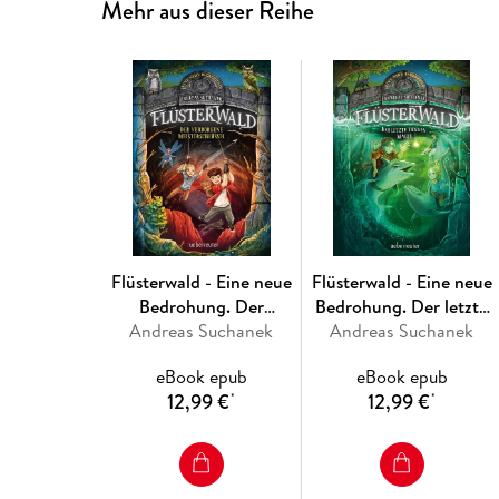
Mehr aus dieser Reihe
Flüsterwald - Eine neue
Flüsterwald - Eine neue
Bedrohung. Der
Bedrohung. Der letzte
Andreas Suchanek
verborgene
Andreas Suchanek
Funken Magie
Meisterschlüssel.
(Flüsterwald, Bd. II - 4)
eBook epub
eBook epub
(Flüsterwald, Staffel II,
12,99 €
12,99 €
*
*
Bd. 1)