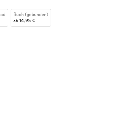
oad
Buch (gebunden)
ab
14,95 €