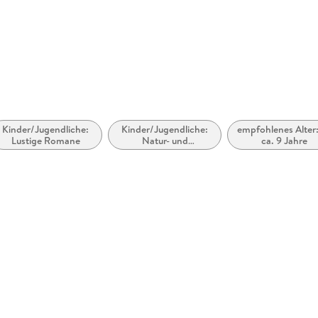
die Magierin aufzuhalten . . .
rhanden
abe
möglich
Kinder/Jugendliche:
Kinder/Jugendliche:
empfohlenes Alter:
Lustige Romane
Natur- und
ca. 9 Jahre
Flüsterwald II-3: In den Fängen der Zauberin
Tiergeschichten
zugänglich
Band 3 der zweiten Staffel: Die preisgekrönte Fan
Lukas ist starr vor Schreck: Die fremde Zauber
Ella? Zusammen mit seinen Freunden aus dem F
der Katze Punchy, sucht Lukas nach Wegen, um 