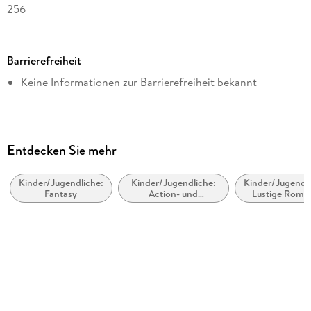
256
Dateigröße
8,67 MB
Barrierefreiheit
Altersempfehlung
Keine Informationen zur Barrierefreiheit bekannt
ab 9 Jahre
Reihe
Flüsterwald
Autor/Autorin
Entdecken Sie mehr
Andreas Suchanek
Kinder/Jugendliche:
Kinder/Jugendliche:
Kinder/Jugendli
Illustrationen
Fantasy
Action- und
Lustige Roma
Timo Grubing
Abenteuergeschichten
Verlag/Hersteller
Ueberreuter Verlag
Kopierschutz
mit Wasserzeichen versehen
Family Sharing