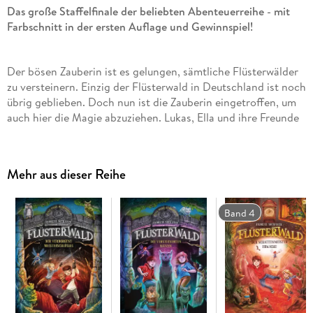
Das große Staffelfinale der beliebten Abenteuerreihe - mit
Farbschnitt in der ersten Auflage und Gewinnspiel!
Der bösen Zauberin ist es gelungen, sämtliche Flüsterwälder
zu versteinern. Einzig der Flüsterwald in Deutschland ist noch
übrig geblieben. Doch nun ist die Zauberin eingetroffen, um
auch hier die Magie abzuziehen. Lukas, Ella und ihre Freunde
aus dem Flüsterwald stehen vor der größten
Herausforderung ihres Lebens: Schaffen sie es rechtzeitig,
die Zauberin aufzuhalten und den letzten Funken Magie zu
Mehr aus dieser Reihe
retten?
Band 4
Spannende Wendungen, viel Witz und maximaler Lesespaß:
der mitreißende 4. Band der II. Staffel!