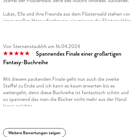
Staffel der Flüsterwald Serie des Autors Andreas Suchanek.
Lukas, Ella und ihre Freunde aus dem Flüsterwald stehen vor
einer großen Herausforderung, sie müssen die Flüsterwälder
vor der bösen Zauberin retten.
Die Geschichte wird spannend und interessant weiter erzählt.
Von Sternenstaubhh
am
16.04.2024
Die Einführung der neuen Charaktere der weiteren
Spannendes Finale einer großartigen
Beschützer der anderen Flüsterwälder erfolgt auf gute Weise
und die Charaktere fügen sich positiv in das Gesamtbild ein.
Fantasy-Buchreihe
Die einzelnen Aktionen zur Rettung der Wälder sind
spannend und ich finde es jedes Mal wieder gut wie der Autor
Mit diesem packenden Finale geht nun auch die zweite
auch sehr kniffelige Situationen glättet und die Akteure aus
Staffel zu Ende und ich kann es kaum erwarten bis es
ihrer misslichen Lage herausschreibt.
weitergeht, denn diese Buchreihe ist fantastisch schön und
so spannend das man die Bücher nicht mehr aus der Hand
Wieder ein gelungener Band der Reihe.
legen möchte.
Der letzte Band der 2. Staffel ist nochmal richtig spannende,
denn der bösen Zauberin ist es gelungen, sämtliche
Flüsterwälder zu versteinern. Der Flüsterwald in Deutschland
Weitere Bewertungen zeigen