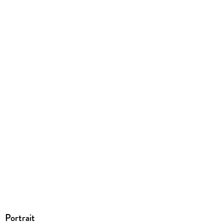
Ja
Produktart
EBOOK
Dateiformat
EPUB
ISBN
9783764193430
Portrait