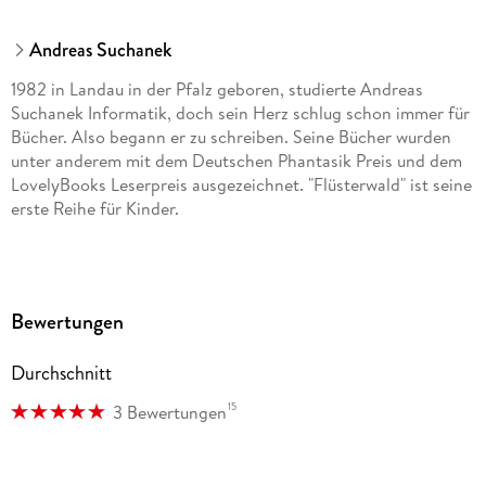
Andreas Suchanek
1982 in Landau in der Pfalz geboren, studierte Andreas
Suchanek Informatik, doch sein Herz schlug schon immer für
Bücher. Also begann er zu schreiben. Seine Bücher wurden
unter anderem mit dem Deutschen Phantasik Preis und dem
LovelyBooks Leserpreis ausgezeichnet. "Flüsterwald" ist seine
erste Reihe für Kinder.
Timo Grubing, geboren 1981, studierte Illustration an der FH
Münster und lebt seit seinem Diplom 2007 wieder in seiner
Bewertungen
Geburtsstadt Bochum. Als freier Illustrator ist er in den
verschiedensten Bereichen tätig: Er bebildert Kinder- und
Durchschnitt
Jugendbücher, Spiele und Comics und eigentlich alles, was
ihm unter den Stift gerät. Dabei trinkt er Kaffee.
15
3 Bewertungen
timogrubing. de