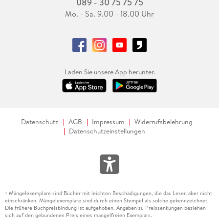
089 - 30 75 75 75
Mo. - Sa. 9.00 - 18.00 Uhr
Laden Sie unsere App herunter.
Datenschutz
AGB
Impressum
Widerrufsbelehrung
Datenschutzeinstellungen
Mängelexemplare sind Bücher mit leichten Beschädigungen, die das Lesen aber nicht
1
einschränken. Mängelexemplare sind durch einen Stempel als solche gekennzeichnet.
Die frühere Buchpreisbindung ist aufgehoben. Angaben zu Preissenkungen beziehen
sich auf den gebundenen Preis eines mangelfreien Exemplars.