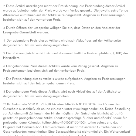
Diese Artikel unterliegen nicht der Preisbindung, die Preisbindung dieser Artikel
2
wurde aufgehoben oder der Preis wurde vom Verlag gesenkt. Die jeweils zutreffende
Alternative wird Ihnen auf der Artikelseite dargestellt. Angaben zu Preissenkungen
beziehen sich auf den vorherigen Preis.
Durch Öffnen der Leseprobe willigen Sie ein, dass Daten an den Anbieter der
3
Leseprobe übermittelt werden.
Der gebundene Preis dieses Artikels wird nach Ablauf des auf der Artikelseite
4
dargestellten Datums vom Verlag angehoben.
Der Preisvergleich bezieht sich auf die unverbindliche Preisempfehlung (UVP) des
5
Herstellers.
Der gebundene Preis dieses Artikels wurde vom Verlag gesenkt. Angaben zu
6
Preissenkungen beziehen sich auf den vorherigen Preis.
Die Preisbindung dieses Artikels wurde aufgehoben. Angaben zu Preissenkungen
7
beziehen sich auf den letzten gebundenen Preis.
Der gebundene Preis dieses Artikels wird nach Ablauf des auf der Artikelseite
8
dargestellten Datums vom Verlag angehoben.
Ihr Gutschein SOMMER13 gilt bis einschließlich 10.08.2026. Sie können den
12
Gutschein ausschließlich online einlösen unter www.hugendubel.de. Keine Bestellung
zur Abholung mit Zahlung in der Filiale möglich. Der Gutschein ist nicht gültig für
gesetzlich preisgebundene Artikel (deutschsprachige Bücher und eBooks) sowie für
preisgebundene Kalender, tolino shine (4016621130466), tolino select und das
Hugendubel Hörbuch Abo. Der Gutschein ist nicht mit anderen Gutscheinen und
Geschenkkarten kombinierbar. Eine Barauszahlung ist nicht möglich. Ein Weiterverkauf