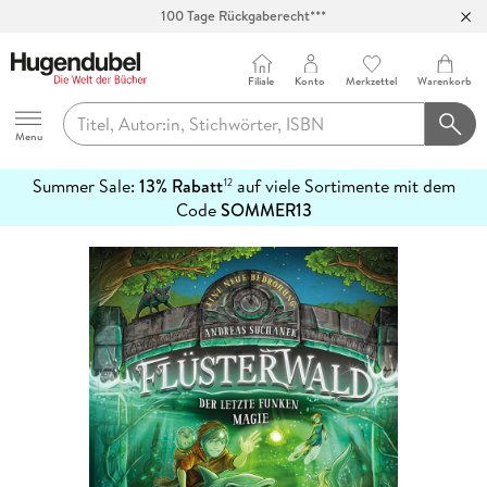
100 Tage Rückgaberecht***
Abholung in über 100 Filialen
Filiale
Konto
Merkzettel
Warenkorb
Hugendubel
Menu
Summer Sale:
13% Rabatt
auf viele Sortimente mit dem
12
mehr
Code
SOMMER13
erfahren