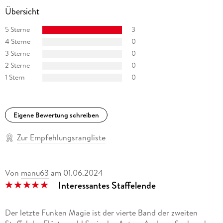
Übersicht
instagram. com/timogrubing_illustration/
5 Sterne
3
4 Sterne
0
3 Sterne
0
2 Sterne
0
1 Stern
0
Eigene Bewertung schreiben
Zur Empfehlungsrangliste
Von
manu63
am
01.06.2024
Interessantes Staffelende
Der letzte Funken Magie ist der vierte Band der zweiten