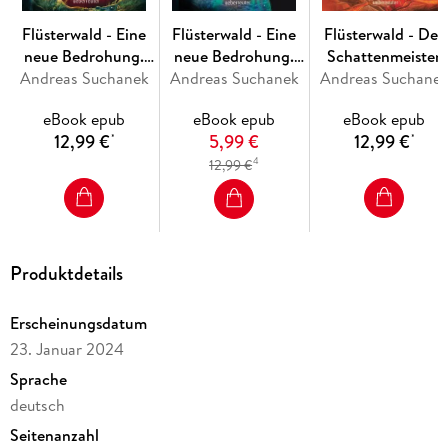
Flüsterwald - Eine
Flüsterwald - Eine
Flüsterwald - Der
neue Bedrohung.
neue Bedrohung.
Schattenmeister
Andreas Suchanek
Der verborgene
Andreas Suchanek
Die versteinerten
Andreas Suchane
erwacht
Meisterschlüssel.
Katzen (Flüsterwald,
(Flüsterwald, Staffe
eBook epub
eBook epub
eBook epub
(Flüsterwald, Staffel
Staffel II, Bd. 2)
I, Bd. 4)
12,99 €
5,99 €
12,99 €
*
*
II, Bd. 1)
4
12,99 €
Produktdetails
Erscheinungsdatum
23. Januar 2024
Sprache
deutsch
Seitenanzahl