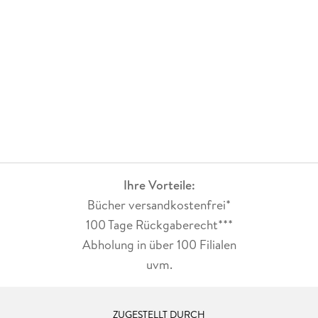
zu verfolgen.
Die Flüsterwald-Buchreihe ist so wundervoll, fantastisch und
lesenswert das ich sie jedem nur weiterempfehlen kann. Auch
die 2. Staffel war perfekt und hat mir richtig gut gefallen. Da
freut man sich jetzt schon auf die Fortsetzung, die
hoffentlich nicht lange auf sich warten lässt. Spannend wird
es auf jeden Fall!
Ihre Vorteile:
Bücher versandkostenfrei*
100 Tage Rückgaberecht***
Abholung in über 100 Filialen
uvm.
ZUGESTELLT DURCH