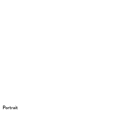
Produktart
EBOOK
Dateiformat
EPUB
ISBN
9783958340190
Portrait