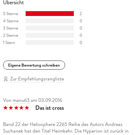
Übersicht
Und unter Facebook:
5 Sterne
2
facebook. com/andreas. suchanek
4 Sterne
0
3 Sterne
0
facebook. com/heliosphere2265
2 Sterne
0
1 Stern
0
Eigene Bewertung schreiben
Zur Empfehlungsrangliste
Von
manu63
am
03.09.2016
Das ist cross
Band 22 der Heliosphere 2265 Reihe des Autors Andreas
Suchanek hat den Titel Heimkehr. Die Hyperion ist zurück in