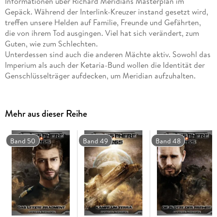
Informationen über Richard Meridians Masterplan im
Gepäck. Während der Interlink-Kreuzer instand gesetzt wird,
treffen unsere Helden auf Familie, Freunde und Gefährten,
die von ihrem Tod ausgingen. Viel hat sich verändert, zum
Guten, wie zum Schlechten.
Unterdessen sind auch die anderen Mächte aktiv. Sowohl das
Imperium als auch der Ketaria-Bund wollen die Identität der
Genschlüsselträger aufdecken, um Meridian aufzuhalten.
Doch ist das überhaupt noch rechtzeitig möglich?
Dies ist der zweiundzwanzigste Roman aus der Serie
Mehr aus dieser Reihe
"Heliosphere 2265"
Am 01. November 2265 übernimmt Captain Jayden Cross das
Band 50
Band 49
Band 48
Kommando über die Hyperion. Ausgerüstet mit einem
neuartigen Antrieb und dem Besten an Offensiv- und
Defensivtechnik, wird die Hyperion an den Brennpunkten der
Solaren Union eingesetzt.
Heliosphere 2265 erscheint seit November 2012 monatlich
als E-Book sowie alle 2 Monate als Taschenbuch.