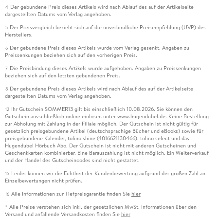
Der gebundene Preis dieses Artikels wird nach Ablauf des auf der Artikelseite
4
dargestellten Datums vom Verlag angehoben.
Der Preisvergleich bezieht sich auf die unverbindliche Preisempfehlung (UVP) des
5
Herstellers.
Der gebundene Preis dieses Artikels wurde vom Verlag gesenkt. Angaben zu
6
Preissenkungen beziehen sich auf den vorherigen Preis.
Die Preisbindung dieses Artikels wurde aufgehoben. Angaben zu Preissenkungen
7
beziehen sich auf den letzten gebundenen Preis.
Der gebundene Preis dieses Artikels wird nach Ablauf des auf der Artikelseite
8
dargestellten Datums vom Verlag angehoben.
Ihr Gutschein SOMMER13 gilt bis einschließlich 10.08.2026. Sie können den
12
Gutschein ausschließlich online einlösen unter www.hugendubel.de. Keine Bestellung
zur Abholung mit Zahlung in der Filiale möglich. Der Gutschein ist nicht gültig für
gesetzlich preisgebundene Artikel (deutschsprachige Bücher und eBooks) sowie für
preisgebundene Kalender, tolino shine (4016621130466), tolino select und das
Hugendubel Hörbuch Abo. Der Gutschein ist nicht mit anderen Gutscheinen und
Geschenkkarten kombinierbar. Eine Barauszahlung ist nicht möglich. Ein Weiterverkauf
und der Handel des Gutscheincodes sind nicht gestattet.
Leider können wir die Echtheit der Kundenbewertung aufgrund der großen Zahl an
15
Einzelbewertungen nicht prüfen.
Alle Informationen zur Tiefpreisgarantie finden Sie
hier
16
Alle Preise verstehen sich inkl. der gesetzlichen MwSt. Informationen über den
*
Versand und anfallende Versandkosten finden Sie
hier