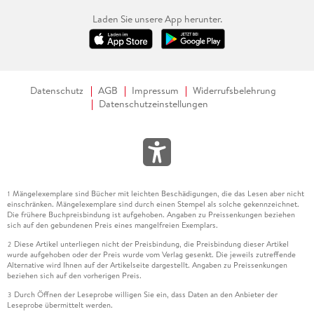
Laden Sie unsere App herunter.
Datenschutz
AGB
Impressum
Widerrufsbelehrung
Datenschutzeinstellungen
Mängelexemplare sind Bücher mit leichten Beschädigungen, die das Lesen aber nicht
1
einschränken. Mängelexemplare sind durch einen Stempel als solche gekennzeichnet.
Die frühere Buchpreisbindung ist aufgehoben. Angaben zu Preissenkungen beziehen
sich auf den gebundenen Preis eines mangelfreien Exemplars.
Diese Artikel unterliegen nicht der Preisbindung, die Preisbindung dieser Artikel
2
wurde aufgehoben oder der Preis wurde vom Verlag gesenkt. Die jeweils zutreffende
Alternative wird Ihnen auf der Artikelseite dargestellt. Angaben zu Preissenkungen
beziehen sich auf den vorherigen Preis.
Durch Öffnen der Leseprobe willigen Sie ein, dass Daten an den Anbieter der
3
Leseprobe übermittelt werden.