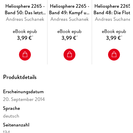
Hinter der Serie stehen Autor Andreas Suchanek
Heliosphere 2265 -
Heliosphere 2265 -
Heliosphere 2265 
(Sternenfaust, Maddrax, Professor Zamorra), Arndt Drechsler
Band 50: Das letzte
Band 49: Kampf um
Band 48: Die Flott
(Cover) und Anja Dyck (Innenillustrationen).
Andreas Suchanek
Fragment
Andreas Suchanek
Terra
Andreas Suchane
der Freiheit
eBook epub
eBook epub
eBook epub
3,99 €
3,99 €
3,99 €
*
*
*
Produktdetails
Erscheinungsdatum
20. September 2014
Sprache
deutsch
Seitenanzahl
134