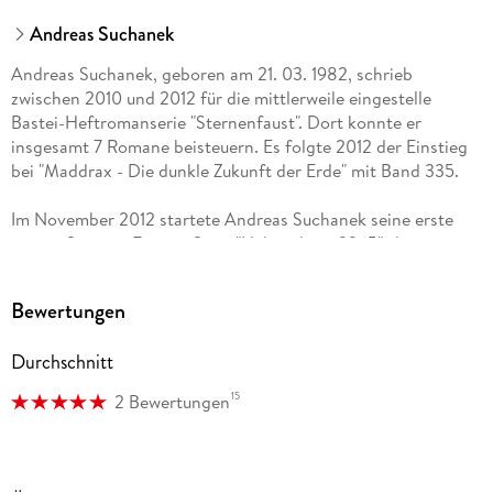
Andreas Suchanek
Andreas Suchanek, geboren am 21. 03. 1982, schrieb
zwischen 2010 und 2012 für die mittlerweile eingestelle
Bastei-Heftromanserie "Sternenfaust". Dort konnte er
insgesamt 7 Romane beisteuern. Es folgte 2012 der Einstieg
bei "Maddrax - Die dunkle Zukunft der Erde" mit Band 335.
Im November 2012 startete Andreas Suchanek seine erste
eigene Science-Fiction-Serie "Heliosphere 2265", die
monatlich als E-Book und alle zwei Monate als Taschenbuch
erscheint. Anfang 2013 erfolgte der Einstieg bei der Mystery-
Bewertungen
Serie "Professor Zamorra - Der Meister des Übersinnlichen".
Durchschnitt
Weitere Informationen zum Autor und seinen Projekten unter:
15
2 Bewertungen
andreassuchanek. de
heliosphere2265. de