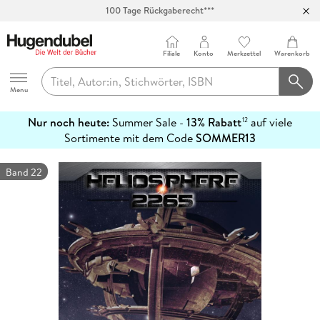
100 Tage Rückgaberecht***
Abholung in über 100 Filialen
Filiale
Konto
Merkzettel
Warenkorb
Hugendubel
Menu
Nur noch heute:
Summer Sale -
13% Rabatt
auf viele
12
mehr
Sortimente mit dem Code
SOMMER13
erfahren
Band 22