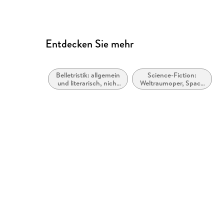
Entdecken Sie mehr
Belletristik: allgemein
Science-Fiction:
und literarisch, nicht
Weltraumoper, Space
nach Genre
Opera