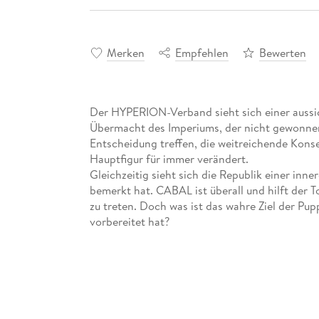
Merken
Empfehlen
Bewerten
Der HYPERION-Verband sieht sich einer aussi
Übermacht des Imperiums, der nicht gewonn
Entscheidung treffen, die weitreichende Konse
Hauptfigur für immer verändert.
Gleichzeitig sieht sich die Republik einer inn
bemerkt hat. CABAL ist überall und hilft der 
zu treten. Doch was ist das wahre Ziel der Pup
vorbereitet hat?
Dies ist der dreißigste Roman aus der Serie "H
Ab sofort ist auch das dritte Hörspiel zur Seri
(heliosphere2265-hoerspiel. de/HS3).
Im November 2265 übernimmt Captain Jayden