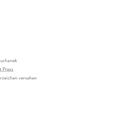
Suchanek
t Press
rzeichen versehen
341098