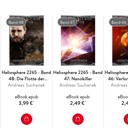
Ausgerüstet mit einem neuartigen Antrieb und
wird die Hyperion an den Brennpunkten der So
Band 48
Band 47
Band 46
Heliosphere 2265 erscheint seit November 201
Taschenbuch.
Hinter der Serie stehen Autor Andreas Suchan
Arndt Drechsler (Cover) und Anja Dyck (Inneni
Heliosphere 2265 - Band
Heliosphere 2265 - Band
Heliospher
48: Die Flotte der
47: Nanokiller
46: Verlo
Andreas Suchanek
Freiheit
Andreas Suchanek
Andreas
eBook epub
eBook epub
eBoo
3,99 €
2,49 €
2,
*
*