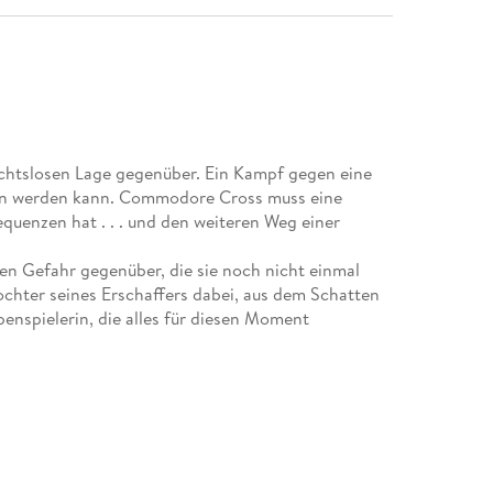
chtslosen Lage gegenüber. Ein Kampf gegen eine
en werden kann. Commodore Cross muss eine
quenzen hat . . . und den weiteren Weg einer
eren Gefahr gegenüber, die sie noch nicht einmal
Tochter seines Erschaffers dabei, aus dem Schatten
penspielerin, die alles für diesen Moment
eliosphere 2265".
e "Enthüllungen" im Handel erhältlich
 Cross das Kommando über die Hyperion.