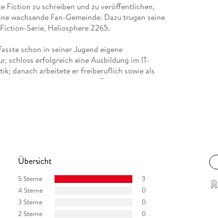
 Fiction zu schreiben und zu veröffentlichen,
 eine wachsende Fan-Gemeinde. Dazu trugen seine
Fiction-Serie, Heliosphere 2265.
asste schon in seiner Jugend eigene
, schloss erfolgreich eine Ausbildung im IT-
ik; danach arbeitete er freiberuflich sowie als
u schrieb er an seinen eigenen Romanen weiter
en der Genres Mystery und Steampunk.
te im Oktober 2010: Suchanek wurde einer der
die vom Bastei-Verlag publiziert wurde. Insgesamt
eingestellt werden musste. 2010 stieg er bei der
ther mehrere Beiträge verfasste. 2012 wurde er
r Meister des Übersinnlichen".
Übersicht
ek weiter. Im November 2012 startete er sie:
5 Sterne
3
s E-Book und alle zwei Monate als Taschenbuch.
4 Sterne
0
era, in der die Abenteuer einer Raumschiff-Crew
3 Sterne
0
 Science Fiction und Thriller, gewürzt mit
2 Sterne
0