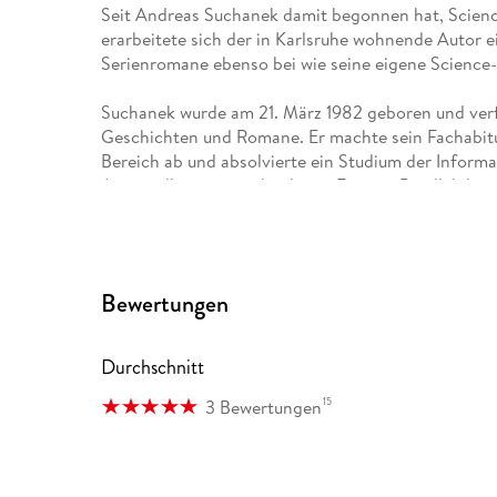
Seit Andreas Suchanek damit begonnen hat, Science
erarbeitete sich der in Karlsruhe wohnende Autor
Serienromane ebenso bei wie seine eigene Science-
Suchanek wurde am 21. März 1982 geboren und verf
Geschichten und Romane. Er machte sein Fachabitur
Bereich ab und absolvierte ein Studium der Informat
Angestellter in verschiedenen Firmen. Parallel daz
und veröffentlichte Kurzgeschichten in Anthologi
Seine erste professionelle Veröffentlichung erfolg
Autoren der Science-Fiction-Serie "Sternenfaust", 
Bewertungen
steuerte er sieben Heftromane bei, bevor die Reihe 
Science-Fiction-Serie "Maddrax" ein, für die er sei
zum Co-Autor im Team von "Professor Zamorra - De
Durchschnitt
Den Traum von der "eigenen Serie" verfolgte Suchan
15
3 Bewertungen
"Heliosphere 2265" erscheint seitdem monatlich al
Dabei handelt es sich um eine klassische Space Op
im Mittelpunkt stehen; eine spannende Mischung aus