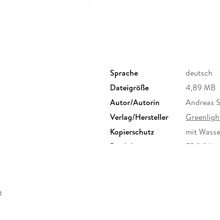
Sprache
deutsch
Dateigröße
4,89 MB
Autor/Autorin
Andreas 
Verlag/Hersteller
Greenligh
Kopierschutz
mit Wasse
Produktart
EBOOK
ISBN
9783958
t