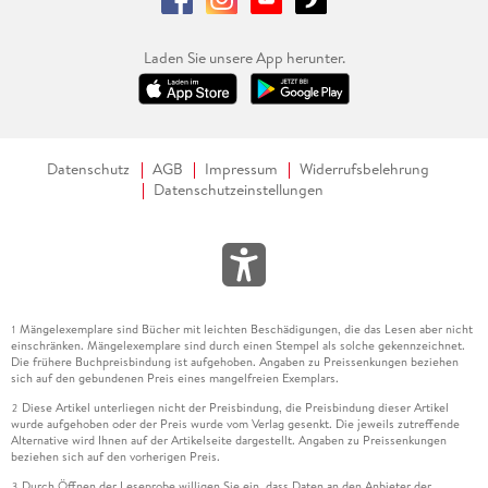
Laden Sie unsere App herunter.
Datenschutz
AGB
Impressum
Widerrufsbelehrung
Datenschutzeinstellungen
Mängelexemplare sind Bücher mit leichten Beschädigungen, die das Lesen aber nicht
1
einschränken. Mängelexemplare sind durch einen Stempel als solche gekennzeichnet.
Die frühere Buchpreisbindung ist aufgehoben. Angaben zu Preissenkungen beziehen
sich auf den gebundenen Preis eines mangelfreien Exemplars.
Diese Artikel unterliegen nicht der Preisbindung, die Preisbindung dieser Artikel
2
wurde aufgehoben oder der Preis wurde vom Verlag gesenkt. Die jeweils zutreffende
Alternative wird Ihnen auf der Artikelseite dargestellt. Angaben zu Preissenkungen
beziehen sich auf den vorherigen Preis.
Durch Öffnen der Leseprobe willigen Sie ein, dass Daten an den Anbieter der
3