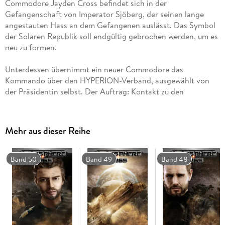
Commodore Jayden Cross befindet sich in der
Gefangenschaft von Imperator Sjöberg, der seinen lange
angestauten Hass an dem Gefangenen auslässt. Das Symbol
der Solaren Republik soll endgültig gebrochen werden, um es
Unterdessen übernimmt ein neuer Commodore das
Kommando über den HYPERION-Verband, ausgewählt von
der Präsidentin selbst. Der Auftrag: Kontakt zu den
überlebenden Assassinen herstellen. Eine Mission, die in
Mehr aus dieser Reihe
Dies ist der zweiunddreißigste Roman aus der Serie
Band 50
Band 49
Band 48
"Heliosphere 2265".