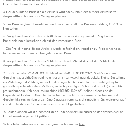
Leseprobe übermittelt werden.
Der gebundene Preis dieses Artikels wird nach Ablauf des auf der Artikelseite
4
dargestellten Datums vom Verlag angehoben.
Der Preisvergleich bezieht sich auf die unverbindliche Preisempfehlung (UVP) des
5
Herstellers.
Der gebundene Preis dieses Artikels wurde vom Verlag gesenkt. Angaben zu
6
Preissenkungen beziehen sich auf den vorherigen Preis.
Die Preisbindung dieses Artikels wurde aufgehoben. Angaben zu Preissenkungen
7
beziehen sich auf den letzten gebundenen Preis.
Der gebundene Preis dieses Artikels wird nach Ablauf des auf der Artikelseite
8
dargestellten Datums vom Verlag angehoben.
Ihr Gutschein SOMMER13 gilt bis einschließlich 10.08.2026. Sie können den
12
Gutschein ausschließlich online einlösen unter www.hugendubel.de. Keine Bestellung
zur Abholung mit Zahlung in der Filiale möglich. Der Gutschein ist nicht gültig für
gesetzlich preisgebundene Artikel (deutschsprachige Bücher und eBooks) sowie für
preisgebundene Kalender, tolino shine (4016621130466), tolino select und das
Hugendubel Hörbuch Abo. Der Gutschein ist nicht mit anderen Gutscheinen und
Geschenkkarten kombinierbar. Eine Barauszahlung ist nicht möglich. Ein Weiterverkauf
und der Handel des Gutscheincodes sind nicht gestattet.
Leider können wir die Echtheit der Kundenbewertung aufgrund der großen Zahl an
15
Einzelbewertungen nicht prüfen.
Alle Informationen zur Tiefpreisgarantie finden Sie
hier
16