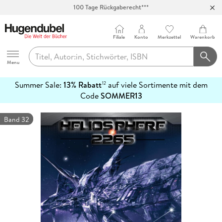
100 Tage Rückgaberecht***
Abholung in über 100 Filialen
Filiale
Konto
Merkzettel
Warenkorb
Hugendubel
Menu
Summer Sale:
13% Rabatt
auf viele Sortimente mit dem
12
mehr
Code
SOMMER13
erfahren
Band 32