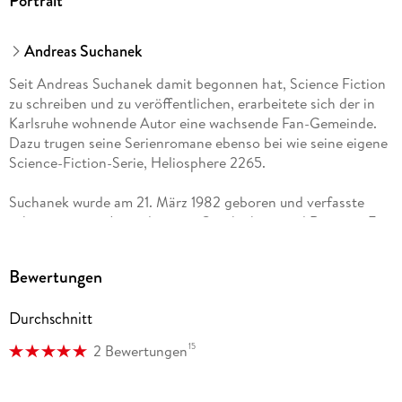
Portrait
Andreas Suchanek
Seit Andreas Suchanek damit begonnen hat, Science Fiction
zu schreiben und zu veröffentlichen, erarbeitete sich der in
Karlsruhe wohnende Autor eine wachsende Fan-Gemeinde.
Dazu trugen seine Serienromane ebenso bei wie seine eigene
Science-Fiction-Serie, Heliosphere 2265.
Suchanek wurde am 21. März 1982 geboren und verfasste
schon in seiner Jugend eigene Geschichten und Romane. Er
machte sein Fachabitur, schloss erfolgreich eine Ausbildung
im IT-Bereich ab und absolvierte ein Studium der Informatik;
Bewertungen
danach arbeitete er freiberuflich sowie als Angestellter in
verschiedenen Firmen. Parallel dazu schrieb er an seinen
Durchschnitt
eigenen Romanen weiter und veröffentlichte
Kurzgeschichten in Anthologien der Genres Mystery und
15
2 Bewertungen
Steampunk.
Seine erste professionelle Veröffentlichung erfolgte im