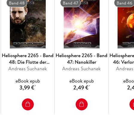
Band 48
Band 47
Band 46
Heliosphere 2265 - Band
Heliosphere 2265 - Band
Heliospher
48: Die Flotte der
47: Nanokiller
46: Verlo
Andreas Suchanek
Freiheit
Andreas Suchanek
Andreas
eBook epub
eBook epub
eBoo
3,99 €
2,49 €
2,
*
*