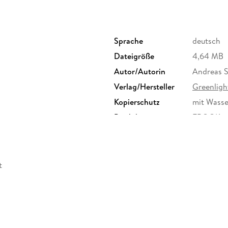
Sprache
deutsch
Dateigröße
4,64 MB
Autor/Autorin
Andreas 
Verlag/Hersteller
Greenligh
Kopierschutz
mit Wasse
Produktart
EBOOK
ISBN
9783958
t