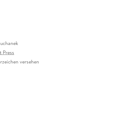
Suchanek
t Press
rzeichen versehen
342125