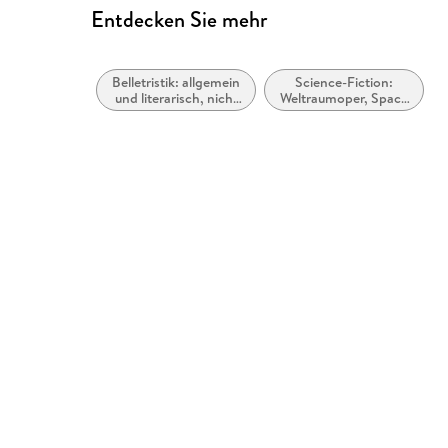
Entdecken Sie mehr
Belletristik: allgemein
Science-Fiction:
und literarisch, nicht
Weltraumoper, Space
nach Genre
Opera