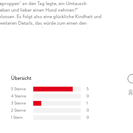
neproppen" an den Tag legte, ein Umtausch
eben und lieber einen Hund nehmen?"
ossen. Es folgt also eine glückliche Kindheit und
 weiteren Details, das würde zum einen den
 dann nichts mehr für meine Memoiren übrig.
lesen.
Übersicht
)
5 Sterne
5
he Sci-Fi, Co-Autor)
4 Sterne
0
3 Sterne
1
en" (Urban Fantasy, Co-Autor)
2 Sterne
0
1 Stern
0
Space Opera, Co-Autor)