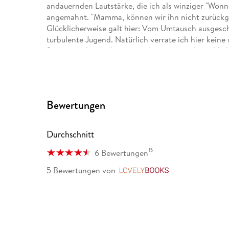
andauernden Lautstärke, die ich als winziger "Won
angemahnt. "Mamma, können wir ihn nicht zurückg
Glücklicherweise galt hier: Vom Umtausch ausgeschl
turbulente Jugend. Natürlich verrate ich hier keine
Spannungsbogen kaputtmachen, zum anderen bleibt
. . . Mehr könnt ihr unter andreassuchanek. de nach
Eine Übersicht:
Bewertungen
"Heliosphere 2265" (Space Opera, eigene Serie)
Durchschnitt
"Ein M. O. R. D. s-Team" (Jugendkrimi, eigene Serie
15
6 Bewertungen
"Maddrax - Die dunkle Zukunft der Erde" (Dystopisc
5 Bewertungen
von
LovelyBooks
"Professor Zamorra - Der Meister des Übersinnlich
"Perry Rhodan-Stardust, Band 8, Anthurs Ernte" (