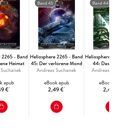
Band 45
Band 44
e 2265 - Band
Heliosphere 2265 - Band
Heliosphere 2265 - Ban
rene Heimat
45: Der verlorene Mond
44: Das Todesgen
 Suchanek
Andreas Suchanek
Andreas Suchanek
k epub
eBook epub
eBook epub
49 €
2,49 €
2,49 €
*
*
*