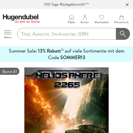
100 Tage Rückgaberecht***
Abholung in über 100 Filialen
Filiale
Konto
Merkzettel
Warenkorb
Hugendubel
Menu
Summer Sale:
13% Rabatt
auf viele Sortimente mit dem
12
mehr
Code
SOMMER13
erfahren
Band 41