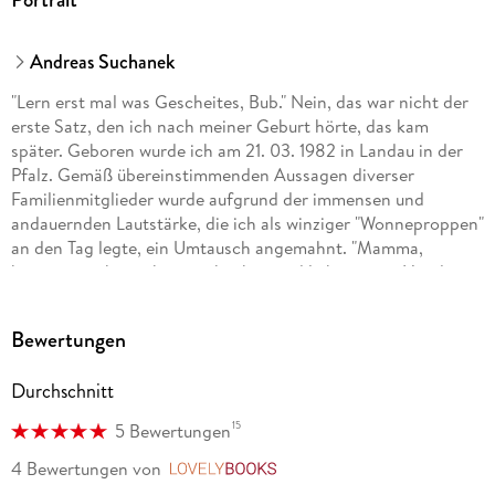
Andreas Suchanek
"Lern erst mal was Gescheites, Bub." Nein, das war nicht der
erste Satz, den ich nach meiner Geburt hörte, das kam
später. Geboren wurde ich am 21. 03. 1982 in Landau in der
Pfalz. Gemäß übereinstimmenden Aussagen diverser
Familienmitglieder wurde aufgrund der immensen und
andauernden Lautstärke, die ich als winziger "Wonneproppen"
an den Tag legte, ein Umtausch angemahnt. "Mamma,
können wir ihn nicht zurückgeben und lieber einen Hund
nehmen?" Glücklicherweise galt hier: Vom Umtausch
ausgeschlossen. Es folgt also eine glückliche Kindheit und
Bewertungen
turbulente Jugend. Natürlich verrate ich hier keine weiteren
Details, das würde zum einen den Spannungsbogen
Durchschnitt
kaputtmachen, zum anderen bleibt dann nichts mehr für
meine Memoiren übrig.
15
5 Bewertungen
. . . Mehr könnt ihr unter andreassuchanek. de nachlesen.
4 Bewertungen
von
LovelyBooks