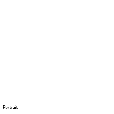
Produktart
EBOOK
Dateiformat
EPUB
ISBN
9783958342613
Portrait