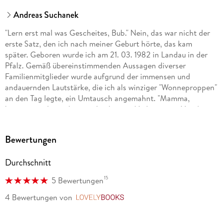
Andreas Suchanek
"Lern erst mal was Gescheites, Bub." Nein, das war nicht der
erste Satz, den ich nach meiner Geburt hörte, das kam
später. Geboren wurde ich am 21. 03. 1982 in Landau in der
Pfalz. Gemäß übereinstimmenden Aussagen diverser
Familienmitglieder wurde aufgrund der immensen und
andauernden Lautstärke, die ich als winziger "Wonneproppen"
an den Tag legte, ein Umtausch angemahnt. "Mamma,
können wir ihn nicht zurückgeben und lieber einen Hund
nehmen?" Glücklicherweise galt hier: Vom Umtausch
ausgeschlossen. Es folgt also eine glückliche Kindheit und
Bewertungen
turbulente Jugend. Natürlich verrate ich hier keine weiteren
Details, das würde zum einen den Spannungsbogen
Durchschnitt
kaputtmachen, zum anderen bleibt dann nichts mehr für
meine Memoiren übrig.
15
5 Bewertungen
. . . Mehr könnt ihr unter andreassuchanek. de nachlesen.
4 Bewertungen
von
LovelyBooks
Eine Übersicht: