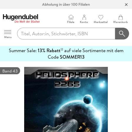
Abholung in über 100 Filialen
Filiale
Konto
Merkzettel
Warenkorb
Hugendubel
Menu
Summer Sale:
13% Rabatt
auf viele Sortimente mit dem
12
mehr
Code
SOMMER13
erfahren
Band 43