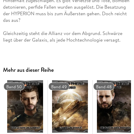
Hinterhalt zugeschlagen. Es gibt Verletzte und Tote, Bomben
detonieren, perfide Fallen wurden ausgelöst. Die Besatzung
der HYPERION muss bis zum Äußersten gehen. Doch reicht
Gleichzeitig steht die Allianz vor dem Abgrund. Schwärze
Mehr aus dieser Reihe
Die Serie erscheint monatlich als E-Book, alle drei Monate als
Hardcover.
Band 50
Band 49
Band 48