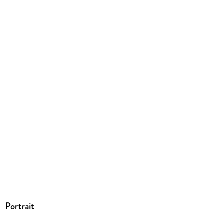
Produktart
EBOOK
Dateiformat
EPUB
ISBN
9783958342651
Portrait