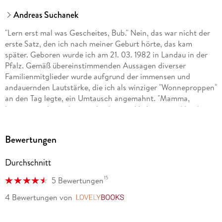
Andreas Suchanek
"Lern erst mal was Gescheites, Bub." Nein, das war nicht der
erste Satz, den ich nach meiner Geburt hörte, das kam
später. Geboren wurde ich am 21. 03. 1982 in Landau in der
Pfalz. Gemäß übereinstimmenden Aussagen diverser
Familienmitglieder wurde aufgrund der immensen und
andauernden Lautstärke, die ich als winziger "Wonneproppen"
an den Tag legte, ein Umtausch angemahnt. "Mamma,
können wir ihn nicht zurückgeben und lieber einen Hund
nehmen?" Glücklicherweise galt hier: Vom Umtausch
ausgeschlossen. Es folgt also eine glückliche Kindheit und
Bewertungen
turbulente Jugend. Natürlich verrate ich hier keine weiteren
Details, das würde zum einen den Spannungsbogen
Durchschnitt
kaputtmachen, zum anderen bleibt dann nichts mehr für
meine Memoiren übrig.
15
5 Bewertungen
. . . Mehr könnt ihr unter andreassuchanek. de nachlesen.
4 Bewertungen
von
LovelyBooks
Eine Übersicht: