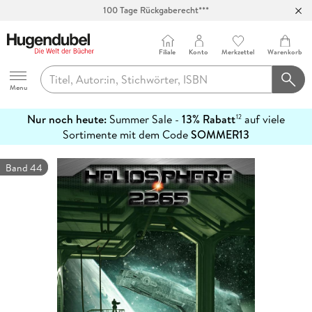
100 Tage Rückgaberecht***
Abholung in über 100 Filialen
Filiale
Konto
Merkzettel
Warenkorb
Hugendubel
Menu
Nur noch heute:
Summer Sale -
13% Rabatt
auf viele
12
mehr
Sortimente mit dem Code
SOMMER13
erfahren
Band 44