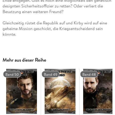
Ende entgegen. Gibt es noch eine Möglichkeit den genetisch
designten Sicherheitsoffizier zu retten? Oder verliert die
Gleichzeitig rüstet die Republik auf und Kirby wird auf eine
geheime Mission geschickt, die Kriegsentscheidend sein
Mehr aus dieser Reihe
Die Serie erscheint monatlich als E-Book, alle drei Monate als
Hardcover.
Band 50
Band 49
Band 48