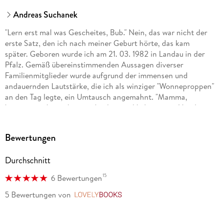
Andreas Suchanek
"Lern erst mal was Gescheites, Bub." Nein, das war nicht der
erste Satz, den ich nach meiner Geburt hörte, das kam
später. Geboren wurde ich am 21. 03. 1982 in Landau in der
Pfalz. Gemäß übereinstimmenden Aussagen diverser
Familienmitglieder wurde aufgrund der immensen und
andauernden Lautstärke, die ich als winziger "Wonneproppen"
an den Tag legte, ein Umtausch angemahnt. "Mamma,
können wir ihn nicht zurückgeben und lieber einen Hund
nehmen?" Glücklicherweise galt hier: Vom Umtausch
ausgeschlossen. Es folgt also eine glückliche Kindheit und
Bewertungen
turbulente Jugend. Natürlich verrate ich hier keine weiteren
Details, das würde zum einen den Spannungsbogen
Durchschnitt
kaputtmachen, zum anderen bleibt dann nichts mehr für
meine Memoiren übrig.
15
6 Bewertungen
. . . Mehr dazu findet ihr im Internet.
5 Bewertungen
von
LovelyBooks
Eine Übersicht: