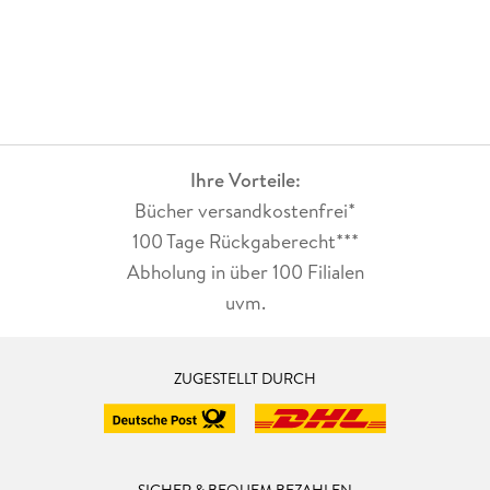
`*` Klappentext `*`
Eine letzte Hürde muss überwunden werden, bevor der
Großangriff beginnen kann. Doch wie können die Nanokiller
neutralisiert werden? Auf der geheimen Wissenschaftsstation
der Allianz wird daran gearbeitet. Doch es geht etwas schief.
Unterdessen erreichen Kirby, Sienna und Ian das geheime
Labor der Kensingtons. Uralte Aufzeichnungen werfen ein
neues Licht auf die AshGulKon.
Ihre Vorteile:
Bücher versandkostenfrei*
100 Tage Rückgaberecht***
Abholung in über 100 Filialen
uvm.
ZUGESTELLT DURCH