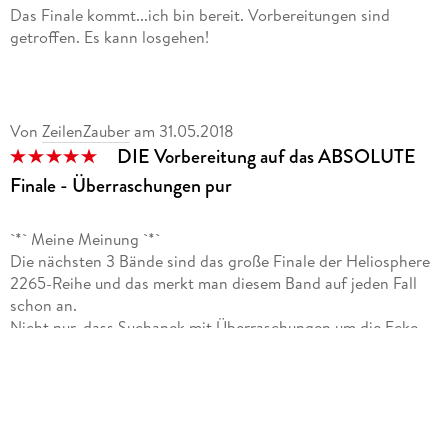
Das Finale kommt...ich bin bereit. Vorbereitungen sind
getroffen. Es kann losgehen!
Von
ZeilenZauber
am
31.05.2018
DIE Vorbereitung auf das ABSOLUTE
Finale - Überraschungen pur
`*` Meine Meinung `*`
Die nächsten 3 Bände sind das große Finale der Heliosphere
2265-Reihe und das merkt man diesem Band auf jeden Fall
schon an.
Nicht nur, dass Suchanek mit Überraschungen um die Ecke
kommt, die man absolut nicht ahnen kann. Nein, er baut auch
noch den einen oder anderen Twist ein und ließ mich am
Ende mit offenstehendem Mund zurück. Das Potential für das
Finale war schon vorher gegeben, aber was jetzt noch alles in
der Pipeline ruht und geklärt werden muss, ist schon fast als