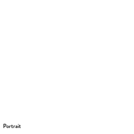
Produktart
EBOOK
Dateiformat
EPUB
ISBN
9783958342873
Portrait