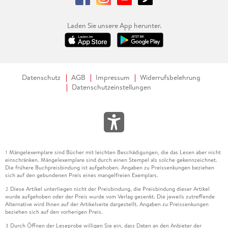
Laden Sie unsere App herunter.
Datenschutz
AGB
Impressum
Widerrufsbelehrung
Datenschutzeinstellungen
Mängelexemplare sind Bücher mit leichten Beschädigungen, die das Lesen aber nicht
1
einschränken. Mängelexemplare sind durch einen Stempel als solche gekennzeichnet.
Die frühere Buchpreisbindung ist aufgehoben. Angaben zu Preissenkungen beziehen
sich auf den gebundenen Preis eines mangelfreien Exemplars.
Diese Artikel unterliegen nicht der Preisbindung, die Preisbindung dieser Artikel
2
wurde aufgehoben oder der Preis wurde vom Verlag gesenkt. Die jeweils zutreffende
Alternative wird Ihnen auf der Artikelseite dargestellt. Angaben zu Preissenkungen
beziehen sich auf den vorherigen Preis.
Durch Öffnen der Leseprobe willigen Sie ein, dass Daten an den Anbieter der
3