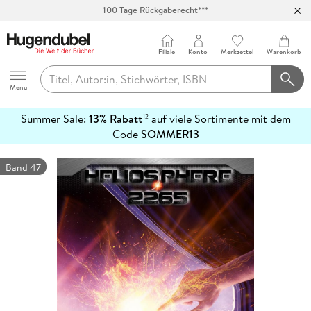
100 Tage Rückgaberecht***
Abholung in über 100 Filialen
Filiale
Konto
Merkzettel
Warenkorb
Hugendubel
Menu
Summer Sale:
13% Rabatt
auf viele Sortimente mit dem
12
mehr
Code
SOMMER13
erfahren
Band 47