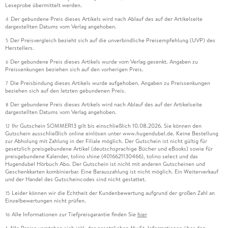
Leseprobe übermittelt werden.
Der gebundene Preis dieses Artikels wird nach Ablauf des auf der Artikelseite
4
dargestellten Datums vom Verlag angehoben.
Der Preisvergleich bezieht sich auf die unverbindliche Preisempfehlung (UVP) des
5
Herstellers.
Der gebundene Preis dieses Artikels wurde vom Verlag gesenkt. Angaben zu
6
Preissenkungen beziehen sich auf den vorherigen Preis.
Die Preisbindung dieses Artikels wurde aufgehoben. Angaben zu Preissenkungen
7
beziehen sich auf den letzten gebundenen Preis.
Der gebundene Preis dieses Artikels wird nach Ablauf des auf der Artikelseite
8
dargestellten Datums vom Verlag angehoben.
Ihr Gutschein SOMMER13 gilt bis einschließlich 10.08.2026. Sie können den
12
Gutschein ausschließlich online einlösen unter www.hugendubel.de. Keine Bestellung
zur Abholung mit Zahlung in der Filiale möglich. Der Gutschein ist nicht gültig für
gesetzlich preisgebundene Artikel (deutschsprachige Bücher und eBooks) sowie für
preisgebundene Kalender, tolino shine (4016621130466), tolino select und das
Hugendubel Hörbuch Abo. Der Gutschein ist nicht mit anderen Gutscheinen und
Geschenkkarten kombinierbar. Eine Barauszahlung ist nicht möglich. Ein Weiterverkauf
und der Handel des Gutscheincodes sind nicht gestattet.
Leider können wir die Echtheit der Kundenbewertung aufgrund der großen Zahl an
15
Einzelbewertungen nicht prüfen.
Alle Informationen zur Tiefpreisgarantie finden Sie
hier
16
Alle Preise verstehen sich inkl. der gesetzlichen MwSt. Informationen über den