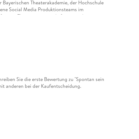
der Bayerischen Theaterakademie, der Hochschule
dene Social Media Produktionsteams im
fte zum Thema spontane Auftritte, wirksame
eiben Sie die erste Bewertung zu "Spontan sein
mit anderen bei der Kaufentscheidung.