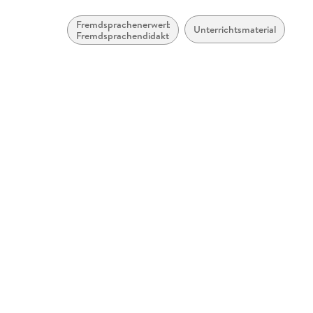
Fremdsprachenerwerb,
Unterrichtsmaterial
Fremdsprachendidaktik