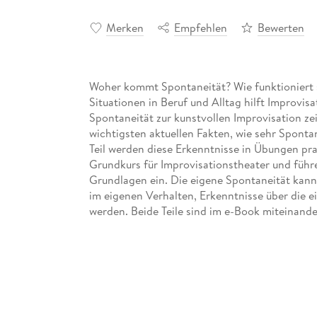
Merken
Empfehlen
Bewerten
Woher kommt Spontaneität? Wie funktioniert s
Situationen in Beruf und Alltag hilft Improvis
Spontaneität zur kunstvollen Improvisation zei
wichtigsten aktuellen Fakten, wie sehr Spontan
Teil werden diese Erkenntnisse in Übungen p
Grundkurs für Improvisationstheater und führe
Grundlagen ein. Die eigene Spontaneität kann
im eigenen Verhalten, Erkenntnisse über die 
werden. Beide Teile sind im e-Book miteinande
Thema sofort die passende Übung findet und 
Impulsen folgen. Über 30 Jahre Erfahrung mit
fastfood theaters, in sein stark überarbeitete
die das Phänomen Improvisation auch tieferg