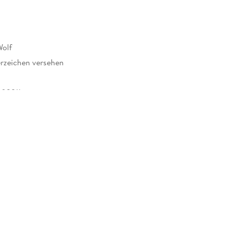
Wolf
rzeichen versehen
08211