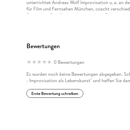
unterrichtet Andreas Wolf Improvisation u. a. an 
für Film und Fernsehen München, coacht verschie
Bayrischen Rundfunk und unterrichtet Führungskrä
Präsenz und die Fähigkeit, flexibel zu agieren.
Bewertungen
0 Bewertungen
Es wurden noch keine Bewertungen abgegeben. Schr
- Improvisation als Lebenskunst" und helfen Sie da
Erste Bewertung schreiben