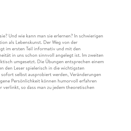
ie? Und wie kann man sie erlernen? In schwierigen
ation als Lebenskunst. Der Weg von der
gt im ersten Teil informativ und mit den
eität in uns schon sinnvoll angelegt ist. Im zweiten
raktisch umgesetzt. Die Übungen entsprechen einem
n den Leser spielerisch in die wichtigsten
 sofort selbst ausprobiert werden, Veränderungen
eigene Persönlichkeit können humorvoll erfahren
r verlinkt, so dass man zu jedem theoretischen
umgekehrt. So können die Lesenden spontan ihren
 Improvisation bringt Andreas Wolf, Gründer des
s Buch mit ein. Endlich eine umfassende Darstellung,
ehend beschreibt.