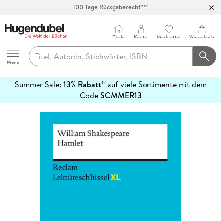
100 Tage Rückgaberecht***
Abholung in über 100 Filialen
Filiale
Konto
Merkzettel
Warenkorb
Hugendubel
Menu
Summer Sale:
13% Rabatt
auf viele Sortimente mit dem
12
mehr
Code
SOMMER13
erfahren