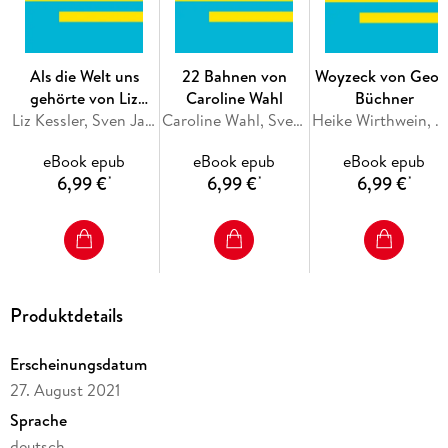
seines Vaters, des Königs von Dänemark, und der Heirat
seiner Mutter mit dessen mutmaßlichem Mörder zweifelt
Hamlet an der Sinnhaftigkeit des Lebens. Zwar verspricht er
dem Geist seines Vaters Rache, doch stehen nicht nur listige
Als die Welt uns
22 Bahnen von
Woyzeck von Geor
Mitglieder des Hofes, sondern vor allem die eigenen
gehörte von Liz
Caroline Wahl
Büchner
philosophischen Grübeleien der Vergeltung entgegen.
Kessler
Liz Kessler, Sven Jacobsen
Caroline Wahl, Sven Jacobsen
Heike Wirthwein, Georg Büchner
eBook epub
eBook epub
eBook epub
6,99 €
6,99 €
6,99 €
*
*
*
Produktdetails
Erscheinungsdatum
27. August 2021
Sprache
deutsch