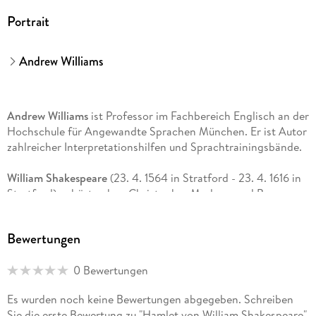
Portrait
Andrew Williams
Andrew Williams
ist Professor im Fachbereich Englisch an der
Hochschule für Angewandte Sprachen München. Er ist Autor
zahlreicher Interpretationshilfen und Sprachtrainingsbände.
William Shakespeare
(23. 4. 1564 in Stratford - 23. 4. 1616 in
Stratford) gehört neben Christopher Marlowe und Ben
Jonson zu den maßgeblichen Protagonisten des
Elisabethanischen Theaters. Der Sohn eines
Bewertungen
Handschuhherstellers besucht eine Lateinschule und beginnt
mit seiner Mitgliedschaft bei den Lord Chamberlain's Men
0 Bewertungen
(später King's Men) seine Karriere als Schriftsteller, Lyriker
und Schauspieler. Ab 1599 ist Shakespeare Teilhaber des
Es wurden noch keine Bewertungen abgegeben. Schreiben
Globe Theaters in London. 1612 zieht er zurück in seine
Sie die erste Bewertung zu "Hamlet von William Shakespeare"