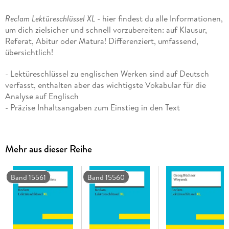
Reclam Lektüreschlüssel XL
- hier findest du alle Informationen,
um dich zielsicher und schnell vorzubereiten: auf Klausur,
Referat, Abitur oder Matura! Differenziert, umfassend,
übersichtlich!
- Lektüreschlüssel zu englischen Werken sind auf Deutsch
verfasst, enthalten aber das wichtigste Vokabular für die
Analyse auf Englisch
- Präzise Inhaltsangaben zum Einstieg in den Text
- Klare Analysen von Figuren, Aufbau, Sprache und Stil
- Zuverlässige Interpretationen mit prägnanten Textbelegen
- Informationen zu Autor:innen und historischem Kontext
Mehr aus dieser Reihe
- Hilfreiche Infografiken, Abbildungen und Tabellen
- Aktuelle Literatur- und Medientipps
- Prüfungsaufgaben mit Lösungshinweisen auf Englisch
Band 15561
Band 15560
- Zentrale Begriffe und Definitionen als Lernglossar auf
Englisch
»To be, or not to be«: Angesichts des gewaltsamen Todes