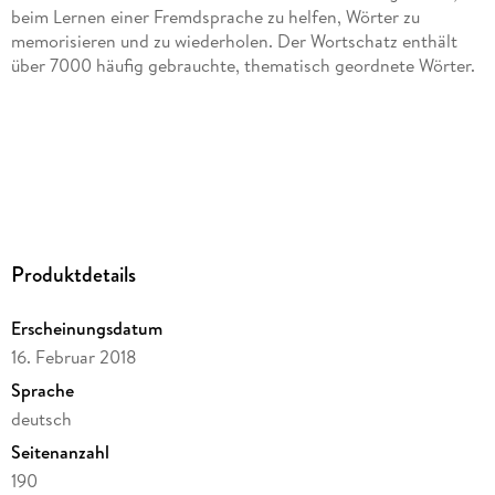
beim Lernen einer Fremdsprache zu helfen, Wörter zu
memorisieren und zu wiederholen. Der Wortschatz enthält
über 7000 häufig gebrauchte, thematisch geordnete Wörter.
Besondere Merkmale des Wortschatzes: Wörter sind
entsprechend ihrer Bedeutung und nicht alphabetisch
organisiert. Wörter werden in drei Spalten präsentiert, um
Produktdetails
das Wiederholen und den Selbstüberprüfungsprozess zu
erleichtern. Wortgruppen werden in kleinere Einheiten
Erscheinungsdatum
aufgespalten, um den Lernprozess zu fördern. Der
16. Februar 2018
Wortschatz bietet eine praktische und einfache Transkription
jedes Wortes der Fremdsprache.
Sprache
deutsch
Seitenanzahl
190