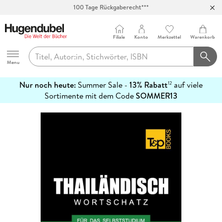
100 Tage Rückgaberecht***
Abholung in über 100 Filialen
Filiale
Konto
Merkzettel
Warenkorb
Hugendubel
Menu
Nur noch heute:
Summer Sale -
13% Rabatt
auf viele
12
mehr
Sortimente mit dem Code
SOMMER13
erfahren