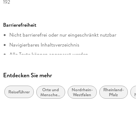
192
Reihe
Lieblingsplätze im GMEINER-Verlag
Barrierefreiheit
Autor/Autorin
Nicht barrierefrei oder nur eingeschränkt nutzbar
Anke D. Müller
Navigierbares Inhaltsverzeichnis
Verlag/Hersteller
Gmeiner Verlag eBooks
Alle Texte können angepasst werden
Kopierschutz
ohne Kopierschutz
Entdecken Sie mehr
Family Sharing
Ja
Orte und
Nordrhein-
Rheinland-
R
Reiseführer
Menschen:
Westfalen
Pfalz
Ne
Produktart
Sachbuch,
Bildbände
EBOOK
Dateiformat
EPUB
ISBN