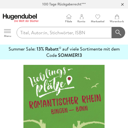
100 Tage Rückgaberecht***
Abholung in über 100 Filialen
Filiale
Konto
Merkzettel
Warenkorb
Hugendubel
Menu
Summer Sale:
13% Rabatt
auf viele Sortimente mit dem
12
mehr
Code
SOMMER13
erfahren