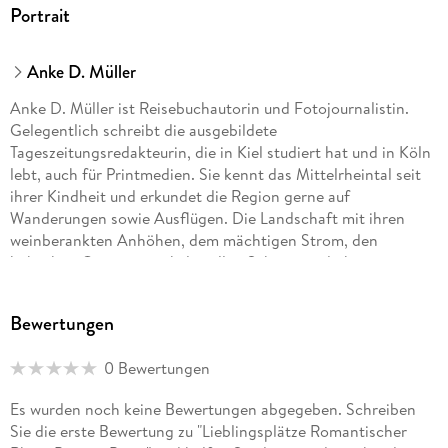
Portrait
Anke D. Müller
Anke D. Müller ist Reisebuchautorin und Fotojournalistin.
Gelegentlich schreibt die ausgebildete
Tageszeitungsredakteurin, die in Kiel studiert hat und in Köln
lebt, auch für Printmedien. Sie kennt das Mittelrheintal seit
ihrer Kindheit und erkundet die Region gerne auf
Wanderungen sowie Ausflügen. Die Landschaft mit ihren
weinberankten Anhöhen, dem mächtigen Strom, den
hübschen Orten sowie kulturellen Sehenswürdigkeiten
begeistern sie immer wieder aufs Neue. Solche "Urlaubstage
vor der Haustür" genießt sie sehr, erst recht, wenn sie mit
Bewertungen
Fährüberfahrten oder Bootstouren gekrönt werden.
0 Bewertungen
Es wurden noch keine Bewertungen abgegeben. Schreiben
Sie die erste Bewertung zu "Lieblingsplätze Romantischer