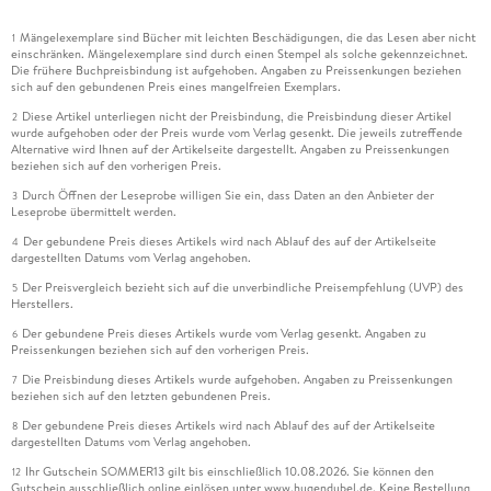
Mängelexemplare sind Bücher mit leichten Beschädigungen, die das Lesen aber nicht
1
einschränken. Mängelexemplare sind durch einen Stempel als solche gekennzeichnet.
Die frühere Buchpreisbindung ist aufgehoben. Angaben zu Preissenkungen beziehen
sich auf den gebundenen Preis eines mangelfreien Exemplars.
Diese Artikel unterliegen nicht der Preisbindung, die Preisbindung dieser Artikel
2
wurde aufgehoben oder der Preis wurde vom Verlag gesenkt. Die jeweils zutreffende
Alternative wird Ihnen auf der Artikelseite dargestellt. Angaben zu Preissenkungen
beziehen sich auf den vorherigen Preis.
Durch Öffnen der Leseprobe willigen Sie ein, dass Daten an den Anbieter der
3
Leseprobe übermittelt werden.
Der gebundene Preis dieses Artikels wird nach Ablauf des auf der Artikelseite
4
dargestellten Datums vom Verlag angehoben.
Der Preisvergleich bezieht sich auf die unverbindliche Preisempfehlung (UVP) des
5
Herstellers.
Der gebundene Preis dieses Artikels wurde vom Verlag gesenkt. Angaben zu
6
Preissenkungen beziehen sich auf den vorherigen Preis.
Die Preisbindung dieses Artikels wurde aufgehoben. Angaben zu Preissenkungen
7
beziehen sich auf den letzten gebundenen Preis.
Der gebundene Preis dieses Artikels wird nach Ablauf des auf der Artikelseite
8
dargestellten Datums vom Verlag angehoben.
Ihr Gutschein SOMMER13 gilt bis einschließlich 10.08.2026. Sie können den
12
Gutschein ausschließlich online einlösen unter www.hugendubel.de. Keine Bestellung