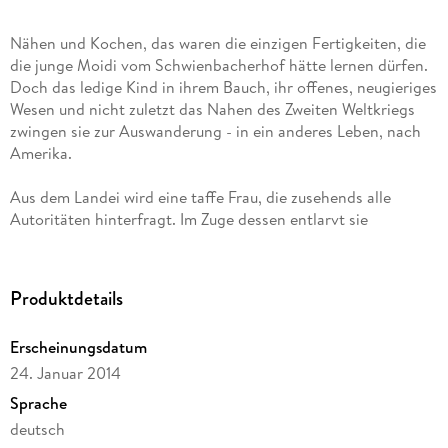
Nähen und Kochen, das waren die einzigen Fertigkeiten, die
die junge Moidi vom Schwienbacherhof hätte lernen dürfen.
Doch das ledige Kind in ihrem Bauch, ihr offenes, neugieriges
Wesen und nicht zuletzt das Nahen des Zweiten Weltkriegs
zwingen sie zur Auswanderung - in ein anderes Leben, nach
Aus dem Landei wird eine taffe Frau, die zusehends alle
Autoritäten hinterfragt. Im Zuge dessen entlarvt sie
einerseits die Unbarmherzigkeit einer Kirche und einer
Gesellschaft, die blind sind für das Schicksal des Einzelnen,
sondern sich als oberstes Prinzip den Erhalt der Ordnung auf
Produktdetails
ihre Fahnen schreiben; andererseits wehrt sie sich gegen ein
System, das auf Unterdrückung von Randgruppen aufbaut,
Erscheinungsdatum
seien es Juden, Farbige oder auch Frauen. Doch bevor sie ihre
24. Januar 2014
schmerzvolle Metamorphose zur selbstbestimmten Frau
abschließen kann, muss sie sich erneut ihrer Vergangenheit
Sprache
deutsch