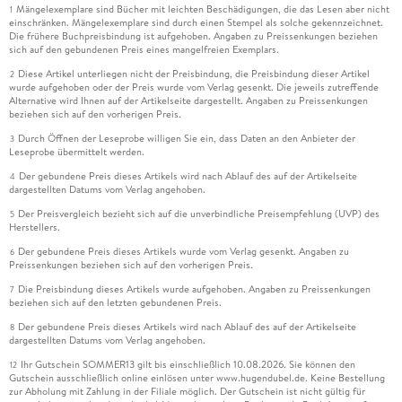
Mängelexemplare sind Bücher mit leichten Beschädigungen, die das Lesen aber nicht
1
einschränken. Mängelexemplare sind durch einen Stempel als solche gekennzeichnet.
Die frühere Buchpreisbindung ist aufgehoben. Angaben zu Preissenkungen beziehen
sich auf den gebundenen Preis eines mangelfreien Exemplars.
Diese Artikel unterliegen nicht der Preisbindung, die Preisbindung dieser Artikel
2
wurde aufgehoben oder der Preis wurde vom Verlag gesenkt. Die jeweils zutreffende
Alternative wird Ihnen auf der Artikelseite dargestellt. Angaben zu Preissenkungen
beziehen sich auf den vorherigen Preis.
Durch Öffnen der Leseprobe willigen Sie ein, dass Daten an den Anbieter der
3
Leseprobe übermittelt werden.
Der gebundene Preis dieses Artikels wird nach Ablauf des auf der Artikelseite
4
dargestellten Datums vom Verlag angehoben.
Der Preisvergleich bezieht sich auf die unverbindliche Preisempfehlung (UVP) des
5
Herstellers.
Der gebundene Preis dieses Artikels wurde vom Verlag gesenkt. Angaben zu
6
Preissenkungen beziehen sich auf den vorherigen Preis.
Die Preisbindung dieses Artikels wurde aufgehoben. Angaben zu Preissenkungen
7
beziehen sich auf den letzten gebundenen Preis.
Der gebundene Preis dieses Artikels wird nach Ablauf des auf der Artikelseite
8
dargestellten Datums vom Verlag angehoben.
Ihr Gutschein SOMMER13 gilt bis einschließlich 10.08.2026. Sie können den
12
Gutschein ausschließlich online einlösen unter www.hugendubel.de. Keine Bestellung
zur Abholung mit Zahlung in der Filiale möglich. Der Gutschein ist nicht gültig für