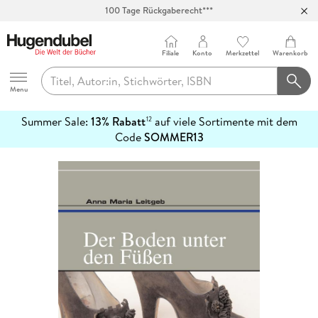
100 Tage Rückgaberecht***
Abholung in über 100 Filialen
Filiale
Konto
Merkzettel
Warenkorb
Hugendubel
Menu
Summer Sale:
13% Rabatt
auf viele Sortimente mit dem
12
mehr
Code
SOMMER13
erfahren