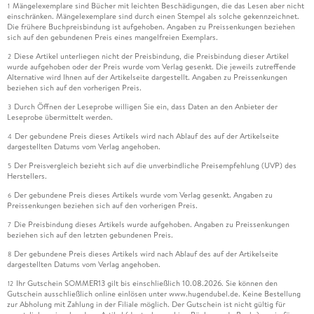
Mängelexemplare sind Bücher mit leichten Beschädigungen, die das Lesen aber nicht
1
einschränken. Mängelexemplare sind durch einen Stempel als solche gekennzeichnet.
Die frühere Buchpreisbindung ist aufgehoben. Angaben zu Preissenkungen beziehen
sich auf den gebundenen Preis eines mangelfreien Exemplars.
Diese Artikel unterliegen nicht der Preisbindung, die Preisbindung dieser Artikel
2
wurde aufgehoben oder der Preis wurde vom Verlag gesenkt. Die jeweils zutreffende
Alternative wird Ihnen auf der Artikelseite dargestellt. Angaben zu Preissenkungen
beziehen sich auf den vorherigen Preis.
Durch Öffnen der Leseprobe willigen Sie ein, dass Daten an den Anbieter der
3
Leseprobe übermittelt werden.
Der gebundene Preis dieses Artikels wird nach Ablauf des auf der Artikelseite
4
dargestellten Datums vom Verlag angehoben.
Der Preisvergleich bezieht sich auf die unverbindliche Preisempfehlung (UVP) des
5
Herstellers.
Der gebundene Preis dieses Artikels wurde vom Verlag gesenkt. Angaben zu
6
Preissenkungen beziehen sich auf den vorherigen Preis.
Die Preisbindung dieses Artikels wurde aufgehoben. Angaben zu Preissenkungen
7
beziehen sich auf den letzten gebundenen Preis.
Der gebundene Preis dieses Artikels wird nach Ablauf des auf der Artikelseite
8
dargestellten Datums vom Verlag angehoben.
Ihr Gutschein SOMMER13 gilt bis einschließlich 10.08.2026. Sie können den
12
Gutschein ausschließlich online einlösen unter www.hugendubel.de. Keine Bestellung
zur Abholung mit Zahlung in der Filiale möglich. Der Gutschein ist nicht gültig für