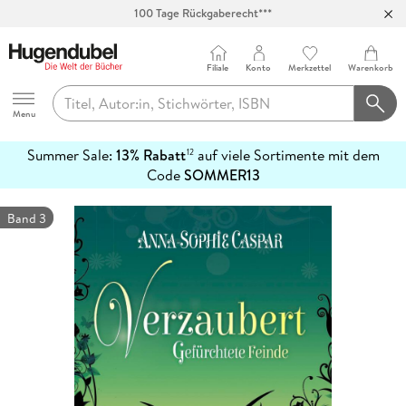
100 Tage Rückgaberecht***
Abholung in über 100 Filialen
Filiale
Konto
Merkzettel
Warenkorb
Hugendubel
Menu
Summer Sale:
13% Rabatt
auf viele Sortimente mit dem
12
mehr
Code
SOMMER13
erfahren
Band 3