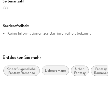
Seitenanzahl
277
Dateigröße
3,35 MB
Barrierefreiheit
Altersempfehlung
Keine Informationen zur Barrierefreiheit bekannt
von 14 bis 99 Jahren
Reihe
Verzaubert, 3
Autor/Autorin
Entdecken Sie mehr
Anna-Sophie Caspar
Kinder/Jugendliche:
Urban
Fantasy
Verlag/Hersteller
Liebesromane
Fantasy Romance
Fantasy
Romance
Impress
Kopierschutz
mit Wasserzeichen versehen
Family Sharing
Ja