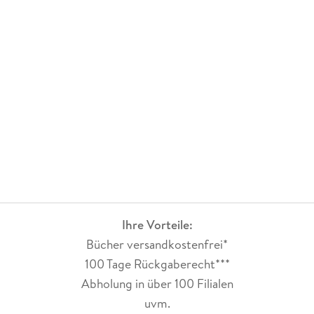
spannend gestaltet was mir gut gefiel. Nun schaue ich mit
einem lachenden und einen weinenden Auge zurück den
gerade Effie wird mir mit ihrer Art sehr fehlen. Ich kann euch
diese Reihe nur ans Herz legen!
Ihre Vorteile:
Bücher versandkostenfrei*
100 Tage Rückgaberecht***
Abholung in über 100 Filialen
uvm.