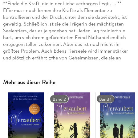
**Finde die Kraft, die in der Liebe verborgen liegt . . . **
Effie muss noch lernen ihre Kräfte als Elementar zu
kontrollieren und der Druck, unter dem sie dabei steht, ist
gewaltig. Schließlich ist sie die Trägerin des mächtigsten
Seelentiers, das es je gegeben hat. Jeden Tag trainiert sie
hart, um sich ihrem gefürchteten Feind Nathaniel endlich
entgegenstellen zu können. Aber das ist noch nicht ihr
größtes Problem. Auch Edens Tierseele wird immer stärker
und plötzlich erfährt Effie von Geheimnissen, die sie an
seiner Liebe zu ihr zweifeln lassen. Doch ihr bleibt kaum Zeit
seinen Gefühlen auf den Grund zu gehen, denn Nathaniel
setzt alles daran, Effie und ihre Freunde zu vernichten, und
Mehr aus dieser Reihe
entfacht einen Kampf auf Leben und Tod.
//Alle Bände der magischen Bestseller-Reihe:
-- Verzaubert 1: Geheimnisvolle Nachbarn
Band 2
Band 1
-- Verzaubert 2: Gefährliche Freunde
-- Verzaubert 3: Gefürchtete Feinde
-- Alle Bände der Fantasy-Bestseller-Trilogie »Verzaubert« in
einer E-Box! //
Diese Reihe ist abgeschlossen.