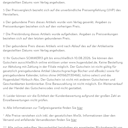
dargestellten Datums vom Verlag angehoben.
Der Preisvergleich bezieht sich auf die unverbindliche Preisempfehlung (UVP) des
5
Herstellers.
Der gebundene Preis dieses Artikels wurde vom Verlag gesenkt. Angaben zu
6
Preissenkungen beziehen sich auf den vorherigen Preis.
Die Preisbindung dieses Artikels wurde aufgehoben. Angaben zu Preissenkungen
7
beziehen sich auf den letzten gebundenen Preis.
Der gebundene Preis dieses Artikels wird nach Ablauf des auf der Artikelseite
8
dargestellten Datums vom Verlag angehoben.
Ihr Gutschein SOMMER13 gilt bis einschließlich 10.08.2026. Sie können den
12
Gutschein ausschließlich online einlösen unter www.hugendubel.de. Keine Bestellung
zur Abholung mit Zahlung in der Filiale möglich. Der Gutschein ist nicht gültig für
gesetzlich preisgebundene Artikel (deutschsprachige Bücher und eBooks) sowie für
preisgebundene Kalender, tolino shine (4016621130466), tolino select und das
Hugendubel Hörbuch Abo. Der Gutschein ist nicht mit anderen Gutscheinen und
Geschenkkarten kombinierbar. Eine Barauszahlung ist nicht möglich. Ein Weiterverkauf
und der Handel des Gutscheincodes sind nicht gestattet.
Leider können wir die Echtheit der Kundenbewertung aufgrund der großen Zahl an
15
Einzelbewertungen nicht prüfen.
Alle Informationen zur Tiefpreisgarantie finden Sie
hier
16
Alle Preise verstehen sich inkl. der gesetzlichen MwSt. Informationen über den
*
Versand und anfallende Versandkosten finden Sie
hier
Alle online gekauften Versandartikel beinhalten ein erweitertes Rückgaberecht von
***