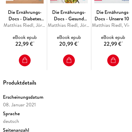
frischer, wacher und konzentrierter. So kann jeder von den
positiven Effekten des Teilzeit-Fastens profitieren!
Die Ernährungs-
Die Ernährungs-
Die Ernährungs-
Docs - Diabetes
Docs - Gesund
Docs - Unsere 100
heilen - Unsere 100
Matthias Riedl, Jörn Klasen, Silja Schäfer, Viola Andresen
abnehmen mit der
Matthias Riedl, Jörn Klasen, Silja Schäfer, Viola Andresen
besten
Matthias Riedl, V
besten Rezepte
Darm-fit-Formel
antientzündlichen
eBook epub
eBook epub
eBook epub
Rezepte
22,99 €
20,99 €
22,99 €
*
*
*
Produktdetails
Erscheinungsdatum
08. Januar 2021
Sprache
deutsch
Seitenanzahl