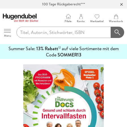
100 Tage Rückgaberecht***
Abholung in über 100 Filialen
Filiale
Konto
Merkzettel
Warenkorb
Hugendubel
Menu
Summer Sale:
13% Rabatt
auf viele Sortimente mit dem
12
mehr
Code
SOMMER13
erfahren