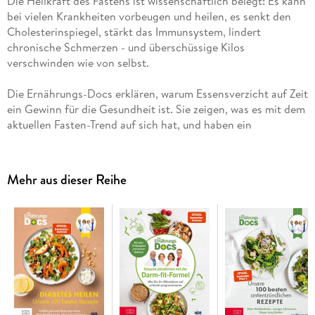
Die Heilkraft des Fastens ist wissenschaftlich belegt: Es kann
bei vielen Krankheiten vorbeugen und heilen, es senkt den
Cholesterinspiegel, stärkt das Immunsystem, lindert
chronische Schmerzen - und überschüssige Kilos
verschwinden wie von selbst.
Die Ernährungs-Docs erklären, warum Essensverzicht auf Zeit
ein Gewinn für die Gesundheit ist. Sie zeigen, was es mit dem
aktuellen Fasten-Trend auf sich hat, und haben ein
alltagstaugliches Konzept entwickelt, bei dem das bewährte
intermittierende Fasten 16:8 als Schlüssel zur Selbstheilung
und zum gesunden Abnehmen im Mittelpunkt steht. Jeder
Mehr aus dieser Reihe
kann selbst festlegen, wann er innerhalb von acht Stunden
seine Mahlzeiten einnimmt. Um die Esspausen gut
durchzuhalten und den Körper mit allem Wichtigen zu
versorgen, verraten die E-Docs ihre besten Ernährungstipps:
Aus ihrer umfangreichen Rezept-Sammlung kann man sich
ganz leicht das für sich passende Intervallfasten-Programm
zusammenstellen.
Das Resultat: Man wird gesünder und schlanker, fühlt sich