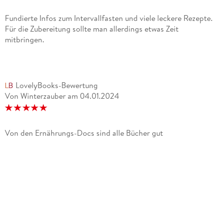
einzigartig in Europa die Diabetologie mit der
Ernährungsmedizin und neun angrenzenden
Fundierte Infos zum Intervallfasten und viele leckere Rezepte.
Facharztrichtungen ganzheitlich verbindet. Der Inter­nist,
Für die Zubereitung sollte man allerdings etwas Zeit
Diabetologe und Ernährungsmediziner ist außer­dem als
mitbringen.
Publizist für Fachzeitschriften und Verlage, ­Berater für
Firmen und Krankenkassen sowie als Dozent auf
internationalen Kongressen und Lehrbeauftragter zweier
Universitäten tätig. Im Vorstand des Bundesverbands
LovelyBooks-Bewertung
Deutscher Ernährungsmediziner (BDEM e. V.) engagiert er
Von Winterzauber
am
04.01.2024
sich für die Förderung der Ernährungstherapie. 2013 nahm
ihn das Magazin "Focus" in seine Empfehlungsliste "Top-
Mediziner" auf.
Von den Ernährungs-Docs sind alle Bücher gut