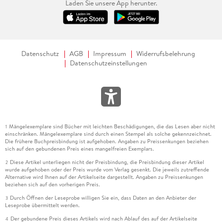
Laden Sie unsere App herunter.
Datenschutz
AGB
Impressum
Widerrufsbelehrung
Datenschutzeinstellungen
Mängelexemplare sind Bücher mit leichten Beschädigungen, die das Lesen aber nicht
1
einschränken. Mängelexemplare sind durch einen Stempel als solche gekennzeichnet.
Die frühere Buchpreisbindung ist aufgehoben. Angaben zu Preissenkungen beziehen
sich auf den gebundenen Preis eines mangelfreien Exemplars.
Diese Artikel unterliegen nicht der Preisbindung, die Preisbindung dieser Artikel
2
wurde aufgehoben oder der Preis wurde vom Verlag gesenkt. Die jeweils zutreffende
Alternative wird Ihnen auf der Artikelseite dargestellt. Angaben zu Preissenkungen
beziehen sich auf den vorherigen Preis.
Durch Öffnen der Leseprobe willigen Sie ein, dass Daten an den Anbieter der
3
Leseprobe übermittelt werden.
Der gebundene Preis dieses Artikels wird nach Ablauf des auf der Artikelseite
4