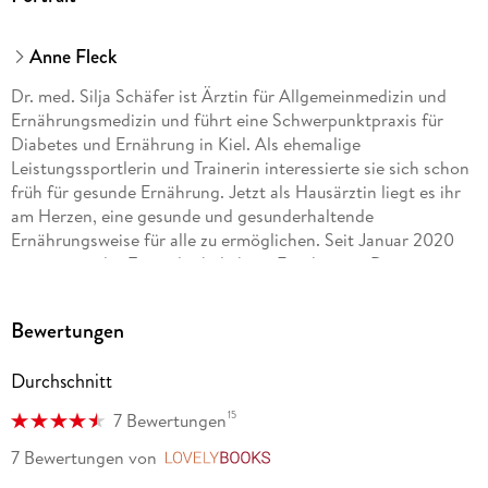
Anne Fleck
Dr. med. Silja Schäfer ist Ärztin für Allgemeinmedizin und
Ernährungsmedizin und führt eine Schwerpunktpraxis für
Diabetes und Ernährung in Kiel. Als ehemalige
Leistungssportlerin und Trainerin interessierte sie sich schon
früh für gesunde Ernährung. Jetzt als Hausärztin liegt es ihr
am Herzen, eine gesunde und gesunderhaltende
Ernährungsweise für alle zu ermöglichen. Seit Januar 2020
ergänzt sie das Team der beliebten Ernährungs-Docs im
NDR.
Bewertungen
Dr. med. Jörn Klasen ist Facharzt für Innere Medizin mit
Schwerpunkt auf Magen-, Darm- und Lebererkrankungen,
Durchschnitt
Ernährungsmediziner sowie Arzt für anthro­posophische
Medizin und Naturheilverfahren. Über 15 Jahre war er
15
7 Bewertungen
Chefarzt und zehn Jahre stellvertretender ärztlicher Direktor
am Asklepios Westklinikum Hamburg. Seit 2015 ist er am
7 Bewertungen
von
LovelyBooks
Medizinicum Hamburg tätig und dort für den Bereich