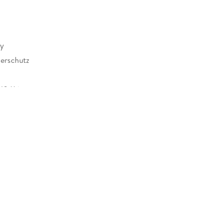
hy
erschutz
43416