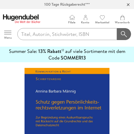
100 Tage Rückgaberecht***
Abholung in über 100 Filialen
Filiale
Konto
Merkzettel
Warenkorb
Hugendubel
Menu
Summer Sale:
13% Rabatt
auf viele Sortimente mit dem
12
mehr
Code
SOMMER13
erfahren