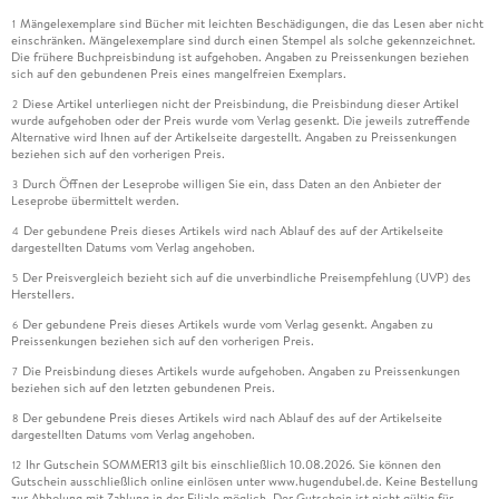
Mängelexemplare sind Bücher mit leichten Beschädigungen, die das Lesen aber nicht
1
einschränken. Mängelexemplare sind durch einen Stempel als solche gekennzeichnet.
Die frühere Buchpreisbindung ist aufgehoben. Angaben zu Preissenkungen beziehen
sich auf den gebundenen Preis eines mangelfreien Exemplars.
Diese Artikel unterliegen nicht der Preisbindung, die Preisbindung dieser Artikel
2
wurde aufgehoben oder der Preis wurde vom Verlag gesenkt. Die jeweils zutreffende
Alternative wird Ihnen auf der Artikelseite dargestellt. Angaben zu Preissenkungen
beziehen sich auf den vorherigen Preis.
Durch Öffnen der Leseprobe willigen Sie ein, dass Daten an den Anbieter der
3
Leseprobe übermittelt werden.
Der gebundene Preis dieses Artikels wird nach Ablauf des auf der Artikelseite
4
dargestellten Datums vom Verlag angehoben.
Der Preisvergleich bezieht sich auf die unverbindliche Preisempfehlung (UVP) des
5
Herstellers.
Der gebundene Preis dieses Artikels wurde vom Verlag gesenkt. Angaben zu
6
Preissenkungen beziehen sich auf den vorherigen Preis.
Die Preisbindung dieses Artikels wurde aufgehoben. Angaben zu Preissenkungen
7
beziehen sich auf den letzten gebundenen Preis.
Der gebundene Preis dieses Artikels wird nach Ablauf des auf der Artikelseite
8
dargestellten Datums vom Verlag angehoben.
Ihr Gutschein SOMMER13 gilt bis einschließlich 10.08.2026. Sie können den
12
Gutschein ausschließlich online einlösen unter www.hugendubel.de. Keine Bestellung
zur Abholung mit Zahlung in der Filiale möglich. Der Gutschein ist nicht gültig für