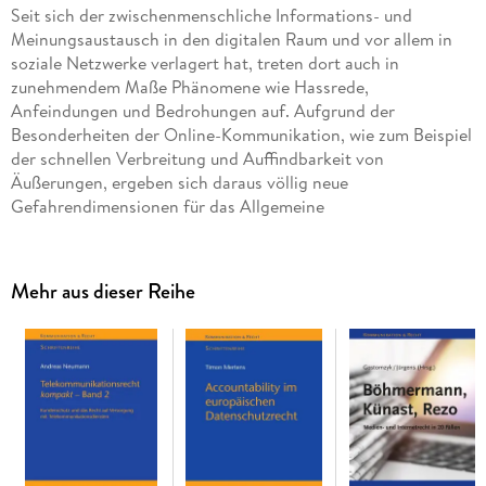
Seit sich der zwischenmenschliche Informations- und
Meinungsaustausch in den digitalen Raum und vor allem in
soziale Netzwerke verlagert hat, treten dort auch in
zunehmendem Maße Phänomene wie Hassrede,
Anfeindungen und Bedrohungen auf. Aufgrund der
Besonderheiten der Online-Kommunikation, wie zum Beispiel
der schnellen Verbreitung und Auffindbarkeit von
Äußerungen, ergeben sich daraus völlig neue
Gefahrendimensionen für das Allgemeine
Mehr aus dieser Reihe
Diesen Gefahren versuchen verschiedene nationale
Regulierungsversuche, wie das
Netzwerkdurchsetzungsgesetz, und nun auch europäische
Gesetzgebungsansätze, wie der Digital Services Act, zu
begegnen. Dennoch sind die Möglichkeiten des
Individualrechtsschutzes für Betroffene, vor allem aufgrund
der Anonymität vieler Veröffentlichungen, erheblich