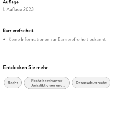
Auflage
1. Auflage 2023
Seitenanzahl
450
Barrierefreiheit
Dateigröße
Keine Informationen zur Barrierefreiheit bekannt
6,71 MB
Reihe
Kommunikation & Recht
Autor/Autorin
Entdecken Sie mehr
Annina Barbara Männig
Recht bestimmter
Verlag/Hersteller
Recht
Datenschutzrecht
Jurisdiktionen und
Fachmedien Recht und Wirtschaft
bestimmter
Rechtsgebiete
Kopierschutz
mit Wasserzeichen versehen
Family Sharing
Ja