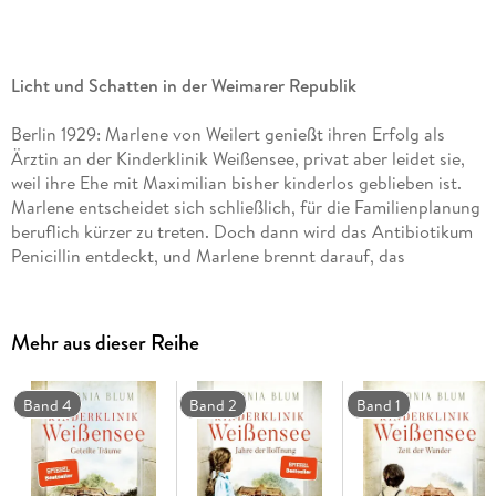
Licht und Schatten in der Weimarer Republik
Berlin 1929: Marlene von Weilert genießt ihren Erfolg als
Ärztin an der Kinderklinik Weißensee, privat aber leidet sie,
weil ihre Ehe mit Maximilian bisher kinderlos geblieben ist.
Marlene entscheidet sich schließlich, für die Familienplanung
beruflich kürzer zu treten. Doch dann wird das Antibiotikum
Penicillin entdeckt, und Marlene brennt darauf, das
Wundermittel zu erforschen. Es könnte Tausenden Kindern
das Leben retten. Marlene ist hin und hergerissen zwischen
beruflicher Pflicht und persönlichem Glück. Ihre Schwester
Mehr aus dieser Reihe
Emma, inzwischen Oberschwester der Kinderklinik, hat
Sorgen ganz anderer Art: Ihr Sohn Theodor verbringt immer
mehr Zeit mit Freunden, die sich politisch radikalisieren.
Band 4
Band 2
Band 1
Theodor droht ihr zu entgleiten, doch Emma ist fest
entschlossen, um ihren Sohn und gegen die neuen
politischen Kräfte zu kämpfen.