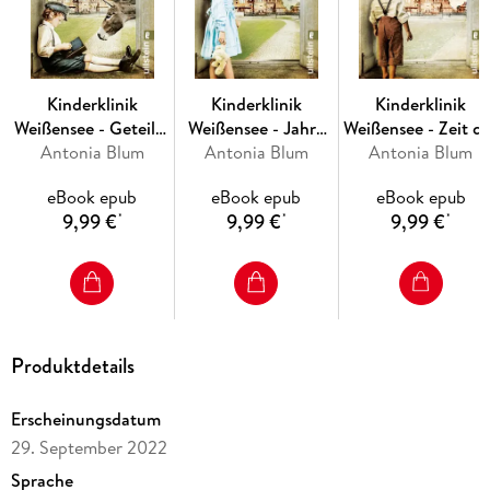
Kinderklinik
Kinderklinik
Kinderklinik
Weißensee - Geteilte
Weißensee - Jahre
Weißensee - Zeit d
Der dritte Band der beliebten Saga rund um die Kinderärztin
Antonia Blum
Träume
der Hoffnung
Antonia Blum
Antonia Blum
Wunder
Marlene!
eBook epub
eBook epub
eBook epub
9,99 €
9,99 €
9,99 €
*
*
*
Produktdetails
Erscheinungsdatum
29. September 2022
Sprache