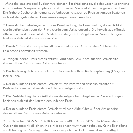
Mängelexemplare sind Bücher mit leichten Beschädigungen, die das Lesen aber nicht
1
einschränken. Mängelexemplare sind durch einen Stempel als solche gekennzeichnet.
Die frühere Buchpreisbindung ist aufgehoben. Angaben zu Preissenkungen beziehen
sich auf den gebundenen Preis eines mangelfreien Exemplars.
Diese Artikel unterliegen nicht der Preisbindung, die Preisbindung dieser Artikel
2
wurde aufgehoben oder der Preis wurde vom Verlag gesenkt. Die jeweils zutreffende
Alternative wird Ihnen auf der Artikelseite dargestellt. Angaben zu Preissenkungen
beziehen sich auf den vorherigen Preis.
Durch Öffnen der Leseprobe willigen Sie ein, dass Daten an den Anbieter der
3
Leseprobe übermittelt werden.
Der gebundene Preis dieses Artikels wird nach Ablauf des auf der Artikelseite
4
dargestellten Datums vom Verlag angehoben.
Der Preisvergleich bezieht sich auf die unverbindliche Preisempfehlung (UVP) des
5
Herstellers.
Der gebundene Preis dieses Artikels wurde vom Verlag gesenkt. Angaben zu
6
Preissenkungen beziehen sich auf den vorherigen Preis.
Die Preisbindung dieses Artikels wurde aufgehoben. Angaben zu Preissenkungen
7
beziehen sich auf den letzten gebundenen Preis.
Der gebundene Preis dieses Artikels wird nach Ablauf des auf der Artikelseite
8
dargestellten Datums vom Verlag angehoben.
Ihr Gutschein SOMMER13 gilt bis einschließlich 10.08.2026. Sie können den
12
Gutschein ausschließlich online einlösen unter www.hugendubel.de. Keine Bestellung
zur Abholung mit Zahlung in der Filiale möglich. Der Gutschein ist nicht gültig für