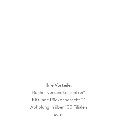
Lesefluss ist durch den angenehmen Schreibstil gut und man
kommt schnell voran. Die Figuren wachsen mir mit jedem
Band mehr ans Herz. Die Geschichte an sich fand ich gut
aber zwischendurch fand ich es stellenweise etwas langweilig
weswegen ich auch einen Stern abziehe. Das hätte, wie die
Vorbände beweisen, definitiv besser sein können.
Das Nachwort mit Fakten und Beweggründe der Autorin
sowie die Literaturhinweise fand ich äußerst interessant.
Auch fand ich es gut dass hier wieder nur Willy berlinert (wie
es die Autorin nennt) und dadurch die Lesbarkeit des Romans
gegeben ist.
Fazit: Eine nette Fortsetzung der 'Kinderklinik Weißensee'-
Ihre Vorteile:
Reihe. Ich freue mich bereits jetzt auf den nächsten Band, bis
Februar 2024 dauert es allerdings leider noch etwas.
Bücher versandkostenfrei*
100 Tage Rückgaberecht***
Abholung in über 100 Filialen
uvm.