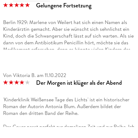
Gelungene Fortsetzung
Berlin 1929: Marlene von Weilert hat sich einen Namen als
Kinderärztin gemacht. Aber sie wünscht sich sehnlichst ein
Kind, doch die Schwangerschaft lässt auf sich warten. Als sie
dann von dem Antibiotikum Penicillin hört, möchte sie das
Medikament erforschen, denn es könnte vielen Kindern das
Leben retten. Ihre Schwester Emma ist inzwischen
Oberschwester an der Klinik Weißensee.
Ich habe schon die beiden Vorgängerbände gelesen und auch
Von Viktoria B.
am
11.10.2022
dieses Mal konnte mich die Autorin Antonia Blum wieder
Der Morgen ist klüger als der Abend
packen. Der Schreibstil lässt sich angenehm lesen.
In die Tage des Lichts mischen sich aber immer mehr dunkle
Schatten. Die politische Lage ist angespannt, denn durch die
'Kinderklinik Weißensee Tage des Lichts' ist ein historischer
Weltwirtschaftskrise wird das Leben noch schwieriger.
Roman der Autorin Antonia Blum. Außerdem bildet der
Alle Charaktere sind gut und authentisch dargestellt.
Roman den dritten Band der Reihe.
Marlene und Emma haben beruflich viel erreicht und sie
setzen sich für ihre kleinen Patienten ein. Doch privat gibt es
Das Cover passt perfekt zur damaligen Zeit und zur Reihe. Ich
Probleme. Marlene überlegt, ob sie beruflich kürzer treten
wusste sofort um wen es sich bei den beiden Figuren am
soll in der Hoffnung, dass sie dann endlich schwanger wird.