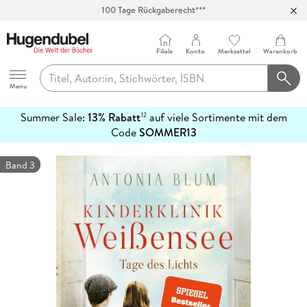
100 Tage Rückgaberecht***
Abholung in über 100 Filialen
Filiale
Konto
Merkzettel
Warenkorb
Hugendubel
Menu
Summer Sale:
13% Rabatt
auf viele Sortimente mit dem
12
mehr
Code
SOMMER13
erfahren
Band 3