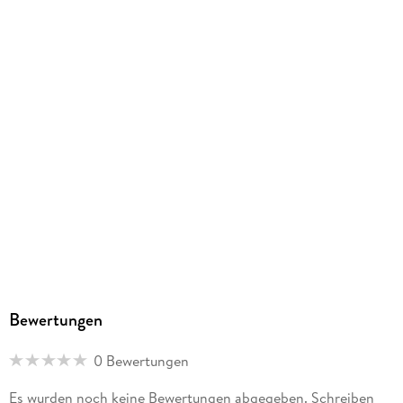
Family Sharing
Ja
Produktart
EBOOK
Dateiformat
EPUB
ISBN
9781718394063
Bewertungen
0 Bewertungen
Es wurden noch keine Bewertungen abgegeben. Schreiben