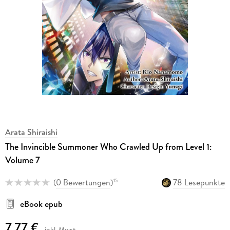
Arata Shiraishi
The Invincible Summoner Who Crawled Up from Level 1:
Volume 7
(
0 Bewertungen
)
78 Lesepunkte
15
eBook epub
7,77 €
inkl. Mwst.