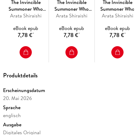
The Invincible
The Invincible
The Invincible
Summoner Who
Summoner Who
Summoner Who
Crawled Up from
Arata Shiraishi
Crawled Up from
Arata Shiraishi
Crawled Up from
Arata Shiraishi
Level 1: Volume 4
Level 1: Volume 3
Level 1: Volume 5
eBook epub
eBook epub
eBook epub
7,78 €
7,78 €
7,78 €
*
*
*
Produktdetails
Erscheinungsdatum
20. Mai 2026
Sprache
englisch
Ausgabe
Digitales Original