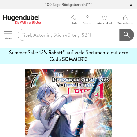
100 Tage Rückgaberecht***
Abholung in über 100 Filialen
Filiale
Konto
Merkzettel
Warenkorb
Hugendubel
Menu
Summer Sale:
13% Rabatt
auf viele Sortimente mit dem
12
mehr
Code
SOMMER13
erfahren