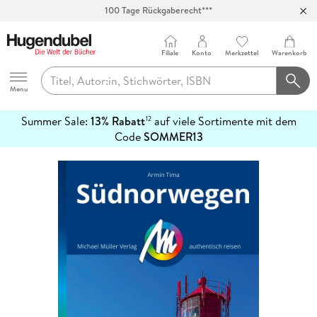
100 Tage Rückgaberecht***
Abholung in über 100 Filialen
Filiale
Konto
Merkzettel
Warenkorb
Hugendubel
Menu
Summer Sale:
13% Rabatt
auf viele Sortimente mit dem
12
mehr
Code
SOMMER13
erfahren