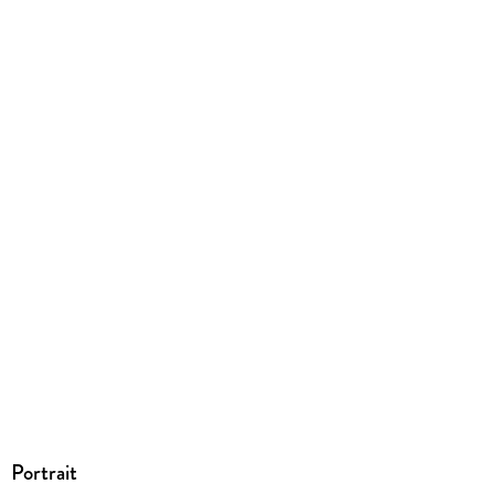
EBOOK
Dateiformat
EPUB
ISBN
9783966854818
Portrait