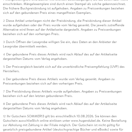
einschränken. Mängelexemplare sind durch einen Stempel als solche gekennzeichnet.
Die frühere Buchpreisbindung ist aufgehoben. Angaben zu Preissenkungen beziehen
sich auf den gebundenen Preis eines mangelfreien Exemplars.
Diese Artikel unterliegen nicht der Preisbindung, die Preisbindung dieser Artikel
2
wurde aufgehoben oder der Preis wurde vom Verlag gesenkt. Die jeweils zutreffende
Alternative wird Ihnen auf der Artikelseite dargestellt. Angaben zu Preissenkungen
beziehen sich auf den vorherigen Preis.
Durch Öffnen der Leseprobe willigen Sie ein, dass Daten an den Anbieter der
3
Leseprobe übermittelt werden.
Der gebundene Preis dieses Artikels wird nach Ablauf des auf der Artikelseite
4
dargestellten Datums vom Verlag angehoben.
Der Preisvergleich bezieht sich auf die unverbindliche Preisempfehlung (UVP) des
5
Herstellers.
Der gebundene Preis dieses Artikels wurde vom Verlag gesenkt. Angaben zu
6
Preissenkungen beziehen sich auf den vorherigen Preis.
Die Preisbindung dieses Artikels wurde aufgehoben. Angaben zu Preissenkungen
7
beziehen sich auf den letzten gebundenen Preis.
Der gebundene Preis dieses Artikels wird nach Ablauf des auf der Artikelseite
8
dargestellten Datums vom Verlag angehoben.
Ihr Gutschein SOMMER13 gilt bis einschließlich 10.08.2026. Sie können den
12
Gutschein ausschließlich online einlösen unter www.hugendubel.de. Keine Bestellung
zur Abholung mit Zahlung in der Filiale möglich. Der Gutschein ist nicht gültig für
gesetzlich preisgebundene Artikel (deutschsprachige Bücher und eBooks) sowie für