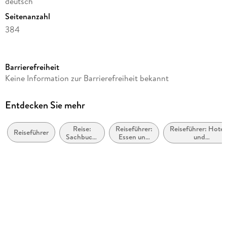
deutsch
Seitenanzahl
384
Dateigröße
38,56 MB
Barrierefreiheit
Reihe
Keine Information zur Barrierefreiheit bekannt
MM-Reiseführer
Autor/Autorin
Entdecken Sie mehr
Armin Tima
Reise:
Reiseführer:
Reiseführer: Hotel
Verlag/Hersteller
Reiseführer
Sachbuch,
Essen und
und
Michael Müller Verlag
Ratgeber
Trinken
Urlaubsunterkünft
Kopierschutz
mit Wasserzeichen versehen
Family Sharing
Ja
Produktart