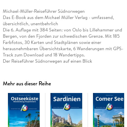
Michael-Müller-Reiseführer Südnorwegen
Das E-Book aus dem Michael Müller Verlag - umfassend,
übersichtlich, unentbehrlich
Die 6. Auflage mit 384 Seiten: von Oslo bis Lillehammer und
Bergen, von den Fjorden zur schwedischen Grenze. Mit 185
Farbfotos, 30 Karten und Stadtplänen sowie einer
herausnehmbaren Übersichtskarte, 6 Wanderungen mit GPS-
Track zum Download und 18 Wandertipps.
Der Reiseführer Südnorwegen auf einen Blick
Die schönsten Ziele im ganzen Land: Oslo, Stavern und
Kristiansand an der Sonnenküste, Kap Lindesnes, Stavanger
und die alte Hansestadt Bergen. Im Landesinneren der
Mehr aus dieser Reihe
Olympia-Ort Lillehammer, die Telemark und die
Hardangervidda . . .
Sightseeing und Outdoor-Urlaub: Edvards Munchs »Schrei«,
Stabkirchen und Wikinger, Wasserfälle, der Preikestolen,
Sonnenbaden auf den Schären, die weltberühmte Flåmsbana
. . . - der Reiseführer zeigt, was sich lohnt, wo die schönste
Route verläuft und was man bei Regen macht.