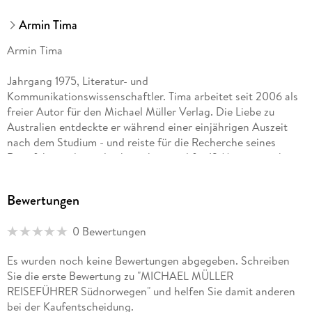
Armin Tima
Armin Tima
Jahrgang 1975, Literatur- und
Kommunikationswissenschaftler. Tima arbeitet seit 2006 als
freier Autor für den Michael Müller Verlag. Die Liebe zu
Australien entdeckte er während einer einjährigen Auszeit
nach dem Studium - und reiste für die Recherche seines
Reiseführers dann gleich noch einmal für 12 Monate nach
"down under". Für das nächste Buchprojekt ging es von den
südlichen Hemisphäre in den hohen Norden, die Reiseführer
Bewertungen
"Norwegen" und "Südnorwegen" kamen im Jahr 2010 in die
Regale. 2011 zog es den Wahlmünchner für einige Wochen
0 Bewertungen
zurück in die Niederbayerische Heimat, um dort den
Wanderführer "Bayerischer Wald" zu recherchieren.
Es wurden noch keine Bewertungen abgegeben. Schreiben
Sie die erste Bewertung zu "MICHAEL MÜLLER
REISEFÜHRER Südnorwegen" und helfen Sie damit anderen
bei der Kaufentscheidung.