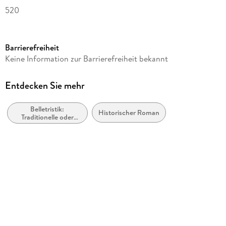
520
Dateigröße
1,32 MB
Barrierefreiheit
Reihe
Keine Information zur Barrierefreiheit bekannt
Nicolae-Saga, 2
Autor/Autorin
Entdecken Sie mehr
Aurelia L. Porter
Belletristik:
Verlag/Hersteller
Historischer Roman
Traditionelle oder
via tolino media
kulturelle und wahre
Geschichten und
Kopierschutz
Nacherzählungen
ohne Kopierschutz
Family Sharing
Ja
Produktart
EBOOK
Dateiformat