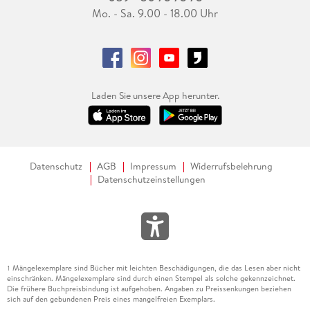
Mo. - Sa. 9.00 - 18.00 Uhr
Laden Sie unsere App herunter.
Datenschutz
AGB
Impressum
Widerrufsbelehrung
Datenschutzeinstellungen
Mängelexemplare sind Bücher mit leichten Beschädigungen, die das Lesen aber nicht
1
einschränken. Mängelexemplare sind durch einen Stempel als solche gekennzeichnet.
Die frühere Buchpreisbindung ist aufgehoben. Angaben zu Preissenkungen beziehen
sich auf den gebundenen Preis eines mangelfreien Exemplars.