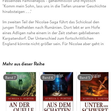
Fesselndes Familienepos - geheimnisvoll und mystisch
"Komm mein Sohn, lass uns in die Tiefen unserer Geschichte
hinabsteigen . . ."
Im zweiten Teil der Nicolae-Saga führt das Schicksal den
jungen Titelhelden nach Rumänien. Dort lebt er am Hofe
eines Adligen nahe einem in der Zeit stehen gebliebenen
Karpatendorf. Der Unterschied zum fortschrittlichen
England könnte nicht größer sein. Für Nicolae aber geht in
der ursprünglichen Bergwelt der Südkarpaten ein lang
gehegter Traum in Erfüllung.
Mehr aus dieser Reihe
Seine den Wissenschaften verschriebene Tante Judith
hingegen stößt auf allerlei Befremdliches und Unerklärliches
im Reiche ihres neuen Dienstherrn, bei dem sie sich als
Band 7
Band 6
Band 5
Gouvernante ihrer Nichte verpflichtet hat. Sie glaubt sich in
einem Labyrinth gefangen.
Durch die Bekanntschaft mit ihrem Landsmann, einem
Historiker und Volkskundler, kommt sie hinter ein
schreckliches Familiengeheimnis. Verzweifelt sucht sie für