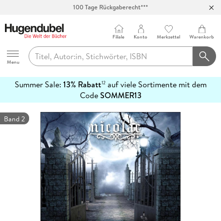
100 Tage Rückgaberecht***
Abholung in über 100 Filialen
Filiale
Konto
Merkzettel
Warenkorb
Hugendubel
Menu
Summer Sale:
13% Rabatt
auf viele Sortimente mit dem
12
mehr
Code
SOMMER13
erfahren
Band 2