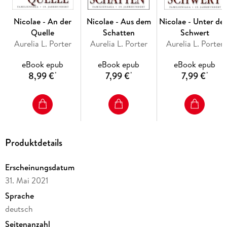
sich und die Kinder nach einem Ausweg.
Nicolae - An der
Nicolae - Aus dem
Nicolae - Unter de
Lebendig und bildgewaltig beschreibt Aurelia L. Porter das
Quelle
Schatten
Schwert
von Mythen durchzogene Karpatenland, in welchem ihr
Aurelia L. Porter
Aurelia L. Porter
Aurelia L. Porter
Titelheld einer beängstigenden Wahrheit ins Auge blicken
muss.
eBook epub
eBook epub
eBook epub
8,99 €
7,99 €
7,99 €
*
*
*
"Hinter den Pforten" führt den Leser in das sagenumwobene
"Dracula-Reich" voller Märchen und Magie.
Produktdetails
Erscheinungsdatum
31. Mai 2021
Sprache
deutsch
Seitenanzahl