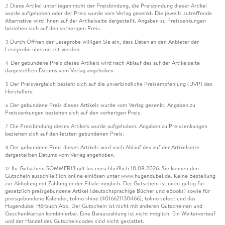
Diese Artikel unterliegen nicht der Preisbindung, die Preisbindung dieser Artikel
2
wurde aufgehoben oder der Preis wurde vom Verlag gesenkt. Die jeweils zutreffende
Alternative wird Ihnen auf der Artikelseite dargestellt. Angaben zu Preissenkungen
beziehen sich auf den vorherigen Preis.
Durch Öffnen der Leseprobe willigen Sie ein, dass Daten an den Anbieter der
3
Leseprobe übermittelt werden.
Der gebundene Preis dieses Artikels wird nach Ablauf des auf der Artikelseite
4
dargestellten Datums vom Verlag angehoben.
Der Preisvergleich bezieht sich auf die unverbindliche Preisempfehlung (UVP) des
5
Herstellers.
Der gebundene Preis dieses Artikels wurde vom Verlag gesenkt. Angaben zu
6
Preissenkungen beziehen sich auf den vorherigen Preis.
Die Preisbindung dieses Artikels wurde aufgehoben. Angaben zu Preissenkungen
7
beziehen sich auf den letzten gebundenen Preis.
Der gebundene Preis dieses Artikels wird nach Ablauf des auf der Artikelseite
8
dargestellten Datums vom Verlag angehoben.
Ihr Gutschein SOMMER13 gilt bis einschließlich 10.08.2026. Sie können den
12
Gutschein ausschließlich online einlösen unter www.hugendubel.de. Keine Bestellung
zur Abholung mit Zahlung in der Filiale möglich. Der Gutschein ist nicht gültig für
gesetzlich preisgebundene Artikel (deutschsprachige Bücher und eBooks) sowie für
preisgebundene Kalender, tolino shine (4016621130466), tolino select und das
Hugendubel Hörbuch Abo. Der Gutschein ist nicht mit anderen Gutscheinen und
Geschenkkarten kombinierbar. Eine Barauszahlung ist nicht möglich. Ein Weiterverkauf
und der Handel des Gutscheincodes sind nicht gestattet.