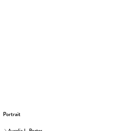
EPUB
ISBN
9783752147520
Portrait
Aurelia L. Porter