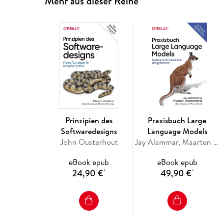
Mehr aus dieser Reihe
Prinzipien des
Praxisbuch Large
Softwaredesigns
Language Models
John Ousterhout
Jay Alammar, Maarten Grootendorst
eBook epub
eBook epub
24,90 €
49,90 €
*
*