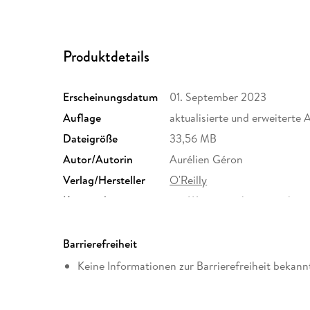
Produktdetails
Erscheinungsdatum
01. September 2023
Auflage
aktualisierte und erweiterte 
Dateigröße
33,56 MB
Autor/Autorin
Aurélien Géron
Verlag/Hersteller
O'Reilly
Kopierschutz
mit Wasserzeichen versehen
Produktart
EBOOK
ISBN
9783960107613
Barrierefreiheit
Keine Informationen zur Barrierefreiheit bekann