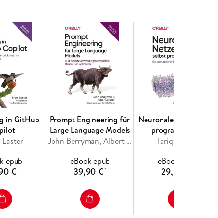
schinelle Lernen in den letzten Jahren
nen sogar Programmiererinnen und Programmierer,
, mit einfachen, effizienten Werkzeugen Machine-
xisorientierte Buch, jetzt aktualisiert und
Theorie und unmittelbar anwendbaren Python-
ow - verhilft Ihnen Aurélien Géron zu einem
für das Entwickeln intelligenter Systeme. Sie
ginnend mit einfacher linearer Regression bis hin
l enthaltenen Übungen helfen Ihnen, das Gelernte
g in GitHub
Prompt Engineering für
Neuronale Netze selbst
, benötigen Sie lediglich etwas
pilot
Large Language Models
programmieren
 Laster
John Berryman, Albert Ziegler
Tariq Rashid
k epub
eBook epub
eBook epub
90 €
39,90 €
29,90 €
*
*
*