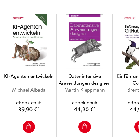
Durchbrüche beim Deep Learning haben das ma
eindrucksvoll vorangebracht. Inzwischen kön
die kaum etwas über diese Technologie wissen
Learning-Programme implementieren. Dieses pra
nochmals erweitert, zeigt Ihnen wie.
Mit konkreten Beispielen, einem Minimum an 
Frameworks - Scikit-Learn, Keras und TensorFl
intuitiven Verständnis der Konzepte und Tools 
lernen eine Vielzahl von Techniken kennen, be
zu Deep Neural Networks. Die in jedem Kapite
KI-Agenten entwickeln
Datenintensive
Einführun
in die Praxis umzusetzen. Um direkt zu starten
Anwendungen designen
Co
Programmiererfahrung.
Michael Albada
Martin Kleppmann
Brent
eBook epub
eBook epub
eBoo
39,90 €
44,90 €
44,
*
*