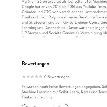
Aurélien Géron arbeitet als Consultant für Machine
Google hat er von 2013 bis 2016 das YouTube-Team z
Gründer und CTO von verschiedenen Unternehmen: v
Frankreich; von Polyconseil, einer Beratungsfirm
und Strategien; und von Kiwisoft, einem Consult
Learning und Datenschutz. Davor war er als Ingenie
(JP Morgan und Société Générale), Verteidigung (
Gesundheit (Bluttransfusionen). Er hat einige tech
Internetarchitekturen) und war Dozent für Informat
Sonstige wissenswerte Dinge: Er hat seinen drei Ki
zählen (bis 1023), hat Mikrobiologie und Evolutionsg
Softwareentwicklung zugewandt hat, und sein Falls
Bewertungen
auf.
0 Bewertungen
Es wurden noch keine Bewertungen abgegeben. Schre
Machine Learning mit Scikit-Learn, Keras und Tens
Kaufentscheidung.