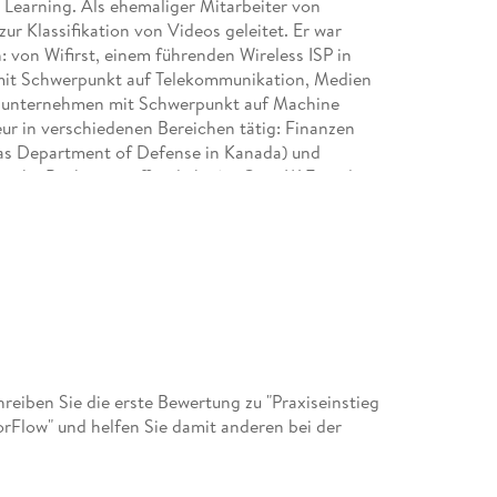
 Learning. Als ehemaliger Mitarbeiter von
ur Klassifikation von Videos geleitet. Er war
on Wifirst, einem führenden Wireless ISP in
a mit Schwerpunkt auf Telekommunikation, Medien
ingunternehmen mit Schwerpunkt auf Machine
ur in verschiedenen Bereichen tätig: Finanzen
das Department of Defense in Kanada) und
nische Bücher veröffentlicht (zu C++, WiFi und
ik in einer französischen Ingenieursschule.
ndern beigebracht, mit den Fingern binär zu
enetik studiert, bevor er sich der
chirm ging bei seinem zweiten Absprung nicht
iben Sie die erste Bewertung zu "Praxiseinstieg
orFlow" und helfen Sie damit anderen bei der