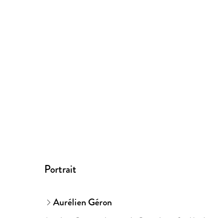
Portrait
Aurélien Géron