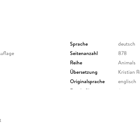
Sprache
deutsch
Auflage
Seitenanzahl
878
Reihe
Animals
Übersetzung
Kristian 
Originalsprache
englisch
Family Sharing
Ja
Dateiformat
EPUB
t